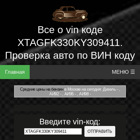
Все о vin коде
XTAGFK330KY309411.
Проверка авто по ВИН коду
Главная
МЕНЮ ☰
Средние цены на бензин
в Москве на сегодня: Дизель - ,
АИ92 - , АИ95 - , АИ98 -
Введите vin-код: