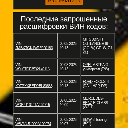
Последние запрошенные
расшифровки ВИН кодов:
MITSUBISHI
VIN
09.08.2026
OUTLANDER III
JMBXTGK1WJZ020183
10:13
(GG_W, GF_W, ZJ,
ZL)
VIN
09.08.2026
OPEL
ASTRA G
W0L0TGF3532149116
10:13
универсал (T98)
VIN
09.08.2026
FORD
FOCUS II
X9FPXXEEDPBL80883
10:13
(DA_, HCP, DP)
MERCEDES-
VIN
09.08.2026
BENZ
E-CLASS
WDB2110421A249715
10:09
(W211)
VIN
09.08.2026
BMW
3 Touring
WBAVU51090A109974
10:07
(E91)