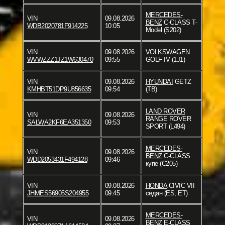
MERCEDES-
VIN
09.08.2026
BENZ
C-CLASS T-
WDB2020781F914225
10:05
Model (S202)
VIN
09.08.2026
VOLKSWAGEN
WVWZZZ1JZ1W630470
09:55
GOLF IV (1J1)
VIN
09.08.2026
HYUNDAI
GETZ
KMHBT51DP9U856635
09:54
(TB)
LAND ROVER
VIN
09.08.2026
RANGE ROVER
SALWA2KF6EA351350
09:53
SPORT (L494)
MERCEDES-
VIN
09.08.2026
BENZ
C-CLASS
WDD2053431F494128
09:46
купе (C205)
VIN
09.08.2026
HONDA
CIVIC VII
JHMES56905S204955
09:45
седан (ES, ET)
MERCEDES-
VIN
09.08.2026
BENZ
E-CLASS