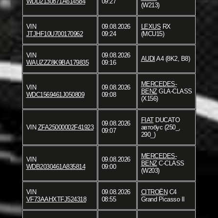
WDD2130871A614584
09:27
(W213)
VIN
09.08.2026
LEXUS
RX
JTJHF10U700170962
09:24
(MCU15)
VIN
09.08.2026
AUDI
A4 (8K2, B8)
WAUZZZ8K9BA179835
09:16
MERCEDES-
VIN
09.08.2026
BENZ
GLA-CLASS
WDC1569461J050809
09:08
(X156)
FIAT
DUCATO
09.08.2026
VIN
ZFA25000002F41923
автобус (250_,
09:07
290_)
MERCEDES-
VIN
09.08.2026
BENZ
C-CLASS
WDB2030461A835814
09:00
(W203)
VIN
09.08.2026
CITROËN
C4
VF73AAHXTFJ524318
08:55
Grand Picasso II