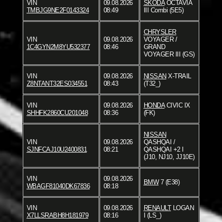
VIN
09.08.2026
SKODA
OCTAVIA
TMBJG9NE2F0143324
08:49
III Combi (5E5)
CHRYSLER
VIN
09.08.2026
VOYAGER /
1C4GYN2M8YU532377
08:46
GRAND
VOYAGER III (GS)
VIN
09.08.2026
NISSAN
X-TRAIL
Z8NTANT32ES034551
08:43
(T32_)
VIN
09.08.2026
HONDA
CIVIC IX
SHHFK2860CU201048
08:36
(FK)
NISSAN
VIN
09.08.2026
QASHQAI /
SJNFCAJ10U2400831
08:21
QASHQAI +2 I
(J10, NJ10, JJ10E)
VIN
09.08.2026
BMW
7 (E38)
WBAGF81040DK67836
08:18
VIN
09.08.2026
RENAULT
LOGAN
X7LLSRABH8H181979
08:16
I (LS_)