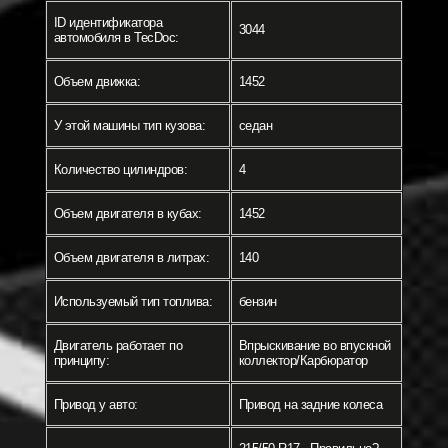
ID идентификатора
3044
автомобиля в TecDoc:
Объем движка:
1452
У этой машины тип кузова:
седан
Количество цилиндров:
4
Объем двигателя в кубах:
1452
Объем двигателя в литрах:
140
Используемый тип топлива:
бензин
Двигатель работает по
Впрыскивание во впускной
принципу:
коллектор/Карбюратор
Привод у авто:
Привод на задние колеса