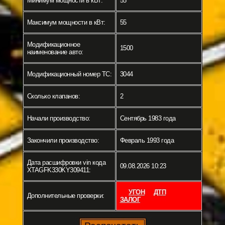
Минимум мощности в кВт:
55
Максимум мощности в кВт:
55
Модификационное
1500
наименование авто:
Модификационный номер ТС:
3044
Сколько клапанов:
2
Начали производство:
Сентябрь 1983 года
Закончили производство:
Февраль 1993 года
Дата расшифровки vin кода
09.08.2026 10:23
XTAGFK330KY309411:
УГОН
ДТП
Дополнительные проверки:
ЗАЛОГ