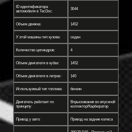
ID идентификатора
3044
автомобиля в TecDoc:
Объем движка:
1452
У этой машины тип кузова:
седан
Количество цилиндров:
4
Объем двигателя в кубах:
1452
Объем двигателя в литрах:
140
Используемый тип топлива:
бензин
Двигатель работает по
Впрыскивание во впускной
принципу:
коллектор/Карбюратор
Привод у авто:
Привод на задние колеса