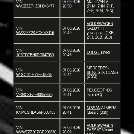
VIN
07.08.2026
MULTIVAN V
WV2ZZZ7HZBH043477
20:50
(7HM, 7HN, 7HF,
7EF, 7EM, 7EN)
VOLKSWAGEN
VIN
07.08.2026
CADDY III
WV2ZZZ2KZCX073116
20:49
универсал (2KB,
2KJ, 2CB, 2CJ)
VIN
07.08.2026
DODGE
DART
1C3CDFBH0DD647959
20:46
MERCEDES-
VIN
07.08.2026
BENZ
GLK-CLASS
WDC2049871F515515
20:44
(X204)
VIN
07.08.2026
PEUGEOT
406
VF38CXFZE80659475
20:41
купе (8C)
VIN
07.08.2026
NISSAN
ALMERA
KNMCSHLAS6P505433
20:41
Classic (B10)
VOLKSWAGEN
VIN
07.08.2026
PASSAT Variant
WVWZZZ3CZGE206830
20:09