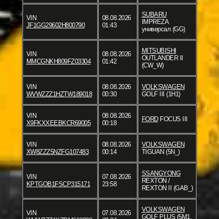
SUBARU
VIN
08.08.2026
IMPREZA
JF1GG29602H800790
01:43
универсал (GG)
MITSUBISHI
VIN
08.08.2026
OUTLANDER II
MMCGNKH809FZ03304
01:42
(CW_W)
VIN
08.08.2026
VOLKSWAGEN
WVWZZZ1HZTW189018
00:30
GOLF III (1H1)
VIN
08.08.2026
FORD
FOCUS III
X9FKXXEEBKCR69005
00:18
VIN
08.08.2026
VOLKSWAGEN
XW8ZZZ5NZFG107483
00:14
TIGUAN (5N_)
SSANGYONG
VIN
07.08.2026
REXTON /
KPTGOB1FSCP315171
23:58
REXTON II (GAB_)
VOLKSWAGEN
VIN
07.08.2026
GOLF PLUS (5M1,