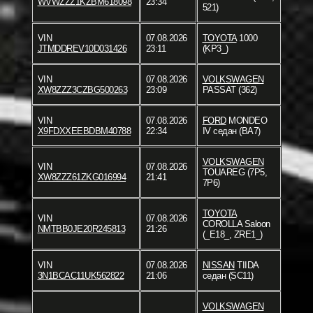
WVWZZZ1KZBM618098
23:34
521)
VIN
07.08.2026
TOYOTA
1000
JTMDDREV10D031426
23:11
(KP3_)
VIN
07.08.2026
VOLKSWAGEN
XW8ZZZ3CZBG500263
23:09
PASSAT (362)
VIN
07.08.2026
FORD
MONDEO
X9FDXXEEBDBM40788
22:34
IV седан (BA7)
VOLKSWAGEN
VIN
07.08.2026
TOUAREG (7P5,
XW8ZZZ61ZKG016994
21:41
7P6)
TOYOTA
VIN
07.08.2026
COROLLA Saloon
NMTBB0JE20R245813
21:26
(_E18_, ZRE1_)
VIN
07.08.2026
NISSAN
TIIDA
3N1BCAC11UK562822
21:06
седан (SC11)
VOLKSWAGEN