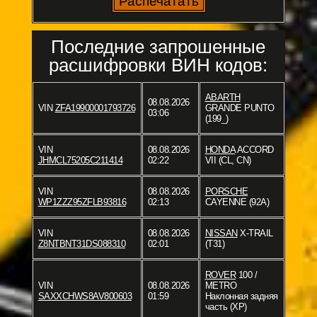
Последние запрошенные
расшифровки ВИН кодов:
ABARTH
08.08.2026
VIN
ZFA19900001793726
GRANDE PUNTO
03:06
(199_)
VIN
08.08.2026
HONDA
ACCORD
JHMCL75205C211414
02:22
VII (CL, CN)
VIN
08.08.2026
PORSCHE
WP1ZZZ95ZFLB93816
02:13
CAYENNE (92A)
VIN
08.08.2026
NISSAN
X-TRAIL
Z8NTBNT31DS088310
02:01
(T31)
ROVER
100 /
VIN
08.08.2026
METRO
SAXXCHWS8AV800603
01:59
Наклонная задняя
часть (XP)