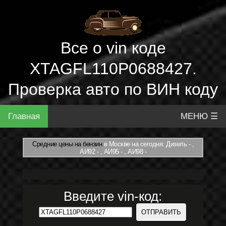
Все о vin коде
XTAGFL110P0688427.
Проверка авто по ВИН коду
Главная
МЕНЮ ☰
Средние цены на бензин
в Москве на сегодня: Дизель - ,
АИ92 - , АИ95 - , АИ98 -
Введите vin-код: