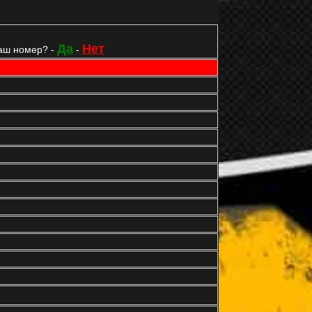
Да
Нет
аш номер? -
-