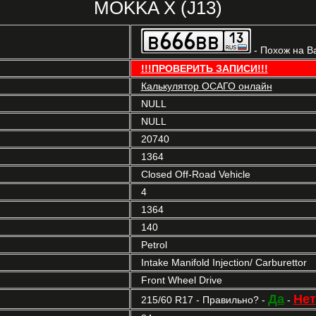
MOKKA X (J13)
- Похож на В
!!!ПРОВЕРИТЬ ЗАПИСИ!!!
Калькулятор ОСАГО онлайн
NULL
NULL
20740
1364
Closed Off-Road Vehicle
4
1364
140
Petrol
Intake Manifold Injection/ Carburettor
Front Wheel Drive
Да
Нет
215/60 R17 - Правильно? -
-