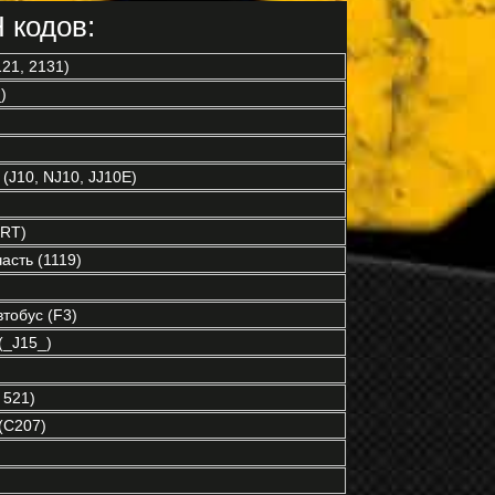
 кодов:
21, 2131)
)
(J10, NJ10, JJ10E)
RT)
асть (1119)
обус (F3)
_J15_)
 521)
(C207)