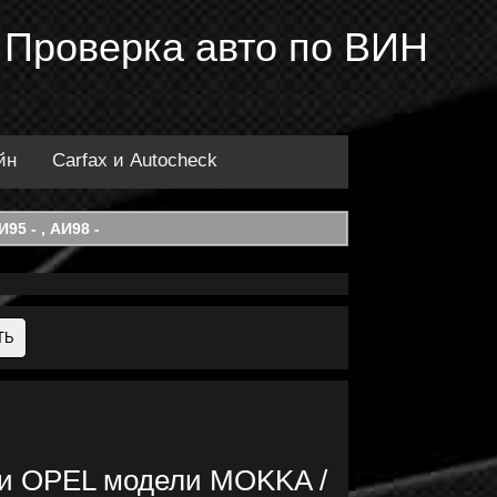
 Проверка авто по ВИН
йн
Carfax и Autocheck
95 - , АИ98 -
ки OPEL модели MOKKA /