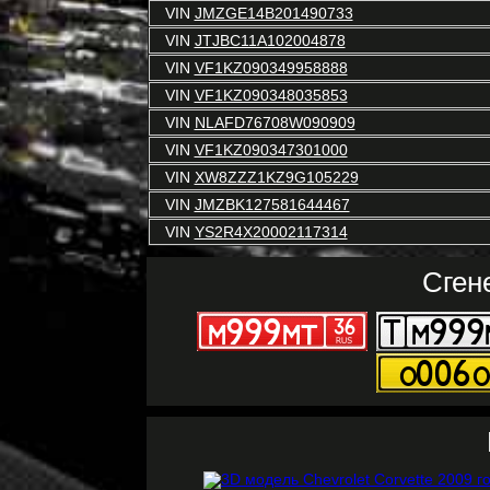
VIN
JMZGE14B201490733
VIN
JTJBC11A102004878
VIN
VF1KZ090349958888
VIN
VF1KZ090348035853
VIN
NLAFD76708W090909
VIN
VF1KZ090347301000
VIN
XW8ZZZ1KZ9G105229
VIN
JMZBK127581644467
VIN
YS2R4X20002117314
Сген