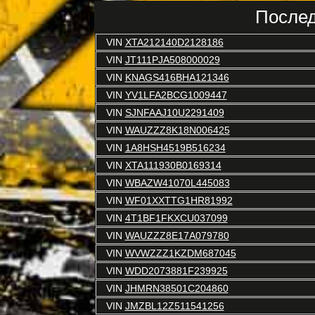
Послед
VIN
XTA212140D2128186
VIN
JT111PJA508000029
VIN
KNAGS416BHA121346
VIN
YV1LFA2BCG1009447
VIN
SJNFAAJ10U2291409
VIN
WAUZZZ8K18N006425
VIN
1A8HSH4519B516234
VIN
XTA111930B0169314
VIN
WBAZW41070L445083
VIN
WF01XXTTG1HR81992
VIN
4T1BF1FKXCU037099
VIN
WAUZZZ8E17A079780
VIN
WVWZZZ1KZDM687045
VIN
WDD2073881F239925
VIN
JHMRN38501C204860
VIN
JMZBL12Z511541256