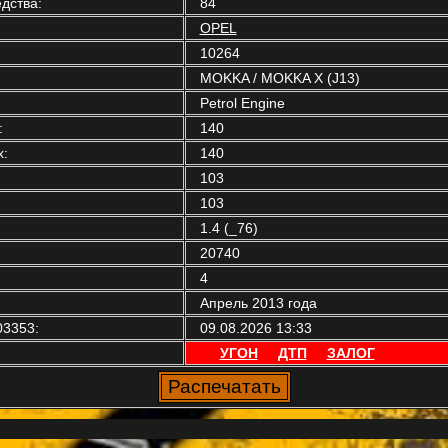
дства:
84
OPEL
10264
MOKKA / MOKKA X (J13)
Petrol Engine
:
140
:
140
103
103
1.4 (_76)
20740
4
Апрель 2013 года
03353:
09.08.2026 13:33
УГОН
ДТП
ЗАЛОГ