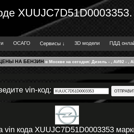
 коде XUUJC7D51D0003353.
ти
ОСАГО
3D модели
ПДД онла
Сервисы ↓
ЦЕНЫ НА БЕНЗИН
в Москве на сегодня: Дизель - , АИ92 - , АИ
ведите vin-код:
а vin кода XUUJC7D51D0003353 мар