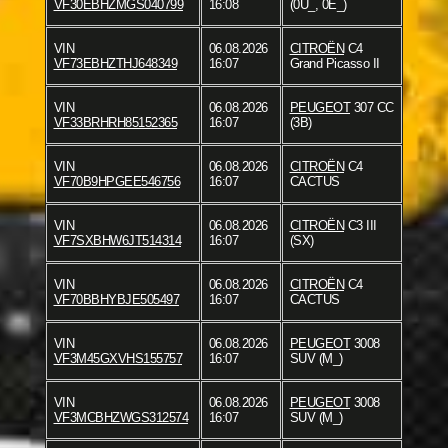
VF30EBHZMGS040799
16:08
(0U_, 0E_)
VIN
06.08.2026
CITROËN
C4
VF73EBHZTHJ648349
16:07
Grand Picasso II
VIN
06.08.2026
PEUGEOT
307 CC
VF33BRHRH85152365
16:07
(3B)
VIN
06.08.2026
CITROËN
C4
VF70B9HPGEE546756
16:07
CACTUS
VIN
06.08.2026
CITROËN
C3 III
VF7SXBHW6JT514314
16:07
(SX)
VIN
06.08.2026
CITROËN
C4
VF70BBHYBJE505497
16:07
CACTUS
VIN
06.08.2026
PEUGEOT
3008
VF3M45GXVHS155757
16:07
SUV (M_)
VIN
06.08.2026
PEUGEOT
3008
VF3MCBHZWGS312574
16:07
SUV (M_)