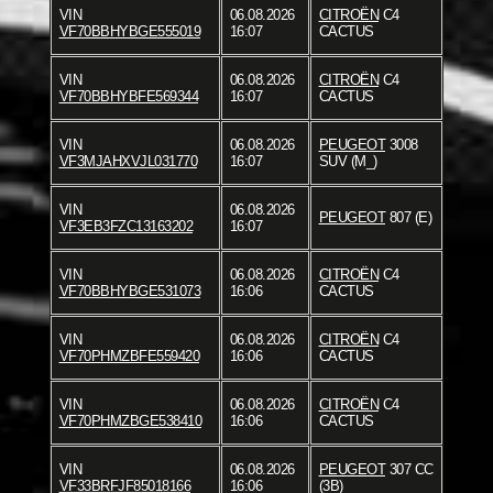
VIN
06.08.2026
CITROËN
C4
VF70BBHYBGE555019
16:07
CACTUS
VIN
06.08.2026
CITROËN
C4
VF70BBHYBFE569344
16:07
CACTUS
VIN
06.08.2026
PEUGEOT
3008
VF3MJAHXVJL031770
16:07
SUV (M_)
VIN
06.08.2026
PEUGEOT
807 (E)
VF3EB3FZC13163202
16:07
VIN
06.08.2026
CITROËN
C4
VF70BBHYBGE531073
16:06
CACTUS
VIN
06.08.2026
CITROËN
C4
VF70PHMZBFE559420
16:06
CACTUS
VIN
06.08.2026
CITROËN
C4
VF70PHMZBGE538410
16:06
CACTUS
VIN
06.08.2026
PEUGEOT
307 CC
VF33BRFJF85018166
16:06
(3B)