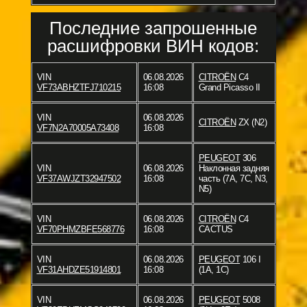
Последние запрошенные
расшифровки ВИН кодов:
VIN
06.08.2026
CITROËN
C4
VF73ABHZTFJ710215
16:08
Grand Picasso II
VIN
06.08.2026
CITROËN
ZX (N2)
VF7N2A70005A73408
16:08
PEUGEOT
306
VIN
06.08.2026
Наклонная задняя
VF37AWJZT32947502
16:08
часть (7A, 7C, N3,
N5)
VIN
06.08.2026
CITROËN
C4
VF70PHMZBFE568776
16:08
CACTUS
VIN
06.08.2026
PEUGEOT
106 I
VF31AHDZE51914801
16:08
(1A, 1C)
VIN
06.08.2026
PEUGEOT
5008