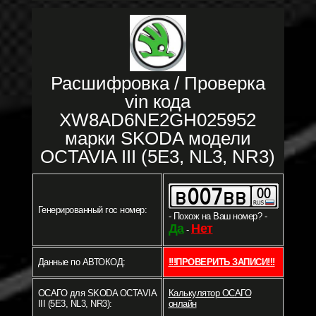
Расшифровка / Проверка
vin кода
XW8AD6NE2GH025952
марки SKODA модели
OCTAVIA III (5E3, NL3, NR3)
Генерированный гос номер:
- Похож на Ваш номер? -
Да
Нет
-
Данные по АВТОКОД:
!!!ПРОВЕРИТЬ ЗАПИСИ!!!
ОСАГО для SKODA OCTAVIA
Калькулятор ОСАГО
III (5E3, NL3, NR3):
онлайн