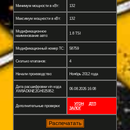
Минимум мощности в кВт:
132
Максимум мощности в кВт:
132
Модификационное
1.8 TSI
наименование авто:
Модификационный номер ТС:
58759
Сколько клапанов:
4
Начали производство:
Ноябрь 2012 года
Дата расшифровки vin кода
06.08.2026 16:08
XW8AD6NE2GH025952:
УГОН
ДТП
Дополнительные проверки:
ЗАЛОГ