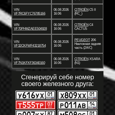
VIN
06.08.2026
CITROËN
C5 II
VF7RC6FYC76785166
16:06
(RC_)
VIN
06.08.2026
CITROËN
C4
VF70PHMZAEE504928
16:06
CACTUS
PEUGEOT
206
VIN
06.08.2026
Наклонная задняя
VF32CKFWF43218754
16:06
часть (2A/C)
VIN
06.08.2026
CITROËN
XSARA
VF7N1KFXF36340160
16:06
(N1)
Сгенерируй себе номер
своего железного друга: