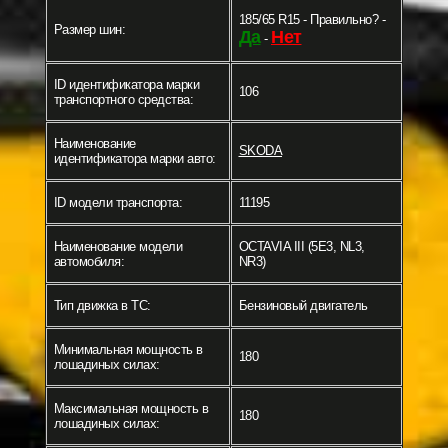
185/65 R15 - Правильно? -
Размер шин:
Да
Нет
-
ID идентификатора марки
106
транспортного средства:
Наименование
SKODA
идентификатора марки авто:
ID модели транспорта:
11195
Наименование модели
OCTAVIA III (5E3, NL3,
автомобиля:
NR3)
Тип движка в ТС:
Бензиновый двигатель
Минимальная мощность в
180
лошадиных силах:
Максимальная мощность в
180
лошадиных силах: