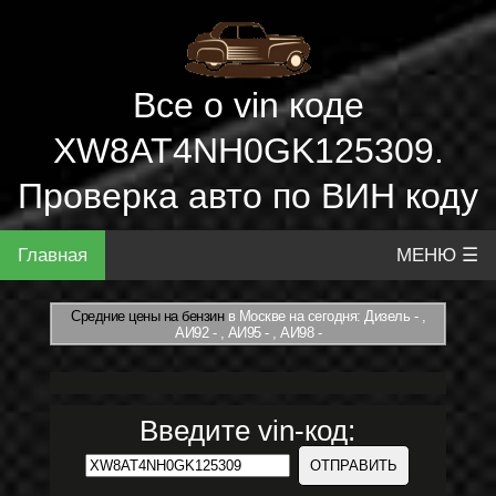
Все о vin коде
XW8AT4NH0GK125309.
Проверка авто по ВИН коду
Главная
МЕНЮ ☰
Средние цены на бензин
в Москве на сегодня: Дизель - ,
АИ92 - , АИ95 - , АИ98 -
Введите vin-код: