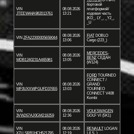
бортовой
VIN
08.08.2026
платформой/
JTEEW44A982013761
13:21
ходовая часть
(KD_, LY_, _Y2_,
_U
08.08.2026
FIAT
DOBLO
VIN
ZFA22300005659044
13:06
Cargo (223_)
MERCEDES-
VIN
08.08.2026
BENZ
СЕДАН
WDB1240231A465981
13:05
(W124)
FORD
TOURNEO
CONNECT /
VIN
08.08.2026
GRAND
WF0UXXWPGUFD37655
13:03
TOURNEO
CONNECT V408
Kombi
VIN
08.08.2026
VOLKSWAGEN
3VW267AJ0GM219259
12:36
GOLF VI (5K1)
VIN
08.08.2026
RENAULT
LOGAN
X7LLSRB1HCH521795
12:19
I (LS_)