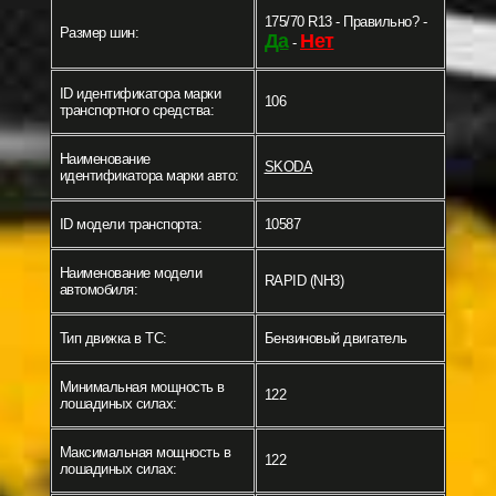
175/70 R13 - Правильно? -
Размер шин:
Да
Нет
-
ID идентификатора марки
106
транспортного средства:
Наименование
SKODA
идентификатора марки авто:
ID модели транспорта:
10587
Наименование модели
RAPID (NH3)
автомобиля:
Тип движка в ТС:
Бензиновый двигатель
Минимальная мощность в
122
лошадиных силах:
Максимальная мощность в
122
лошадиных силах: