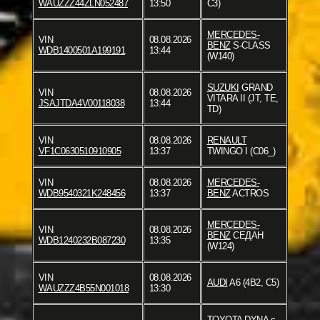
WAUZZZ44ZLN052487
13:50
C3)
MERCEDES-
VIN
08.08.2026
BENZ
S-CLASS
WDB1400501A199191
13:44
(W140)
SUZUKI
GRAND
VIN
08.08.2026
VITARA II (JT, TE,
JSAJTDA4V00118038
13:44
TD)
VIN
08.08.2026
RENAULT
VF1C0630510910905
13:37
TWINGO I (C06_)
VIN
08.08.2026
MERCEDES-
WDB9540321K248456
13:37
BENZ
ACTROS
MERCEDES-
VIN
08.08.2026
BENZ
СЕДАН
WDB1240232B087230
13:35
(W124)
VIN
08.08.2026
AUDI
A6 (4B2, C5)
WAUZZZ4B55N001018
13:30
TOYOTA
DYNA c