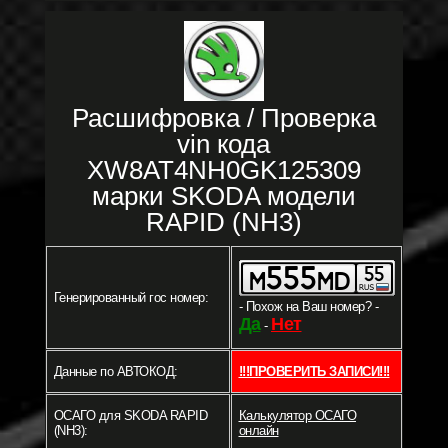
Расшифровка / Проверка
vin кода
XW8AT4NH0GK125309
марки SKODA модели
RAPID (NH3)
Генерированный гос номер:
- Похож на Ваш номер? -
Да
Нет
-
Данные по АВТОКОД:
!!!ПРОВЕРИТЬ ЗАПИСИ!!!
ОСАГО для SKODA RAPID
Калькулятор ОСАГО
(NH3):
онлайн