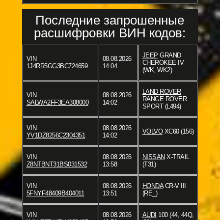
Последние запрошенные
расшифровки ВИН кодов:
JEEP
GRAND
VIN
08.08.2026
CHEROKEE IV
1J4RR5GG3BC724659
14:04
(WK, WK2)
LAND ROVER
VIN
08.08.2026
RANGE ROVER
SALWA2FF3EA308000
14:02
SPORT (L494)
VIN
08.08.2026
VOLVO
XC60 (156)
YV1DZ8256C2304351
14:02
VIN
08.08.2026
NISSAN
X-TRAIL
Z8NTBNT31BS031532
13:58
(T31)
VIN
08.08.2026
HONDA
CR-V III
5FNYF48409B404011
13:51
(RE_)
VIN
08.08.2026
AUDI
100 (44, 44Q,