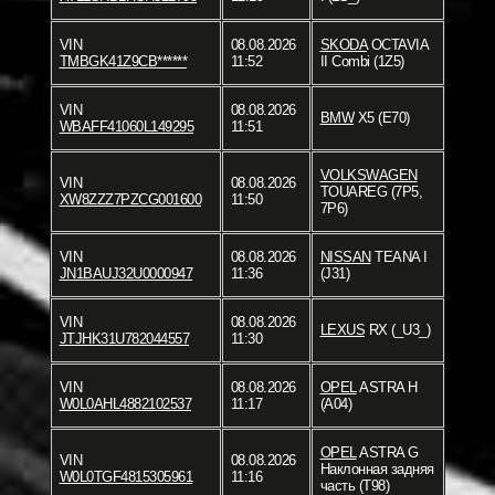
VIN
08.08.2026
SKODA
OCTAVIA
TMBGK41Z9CB******
11:52
II Combi (1Z5)
VIN
08.08.2026
BMW
X5 (E70)
WBAFF41060L149295
11:51
VOLKSWAGEN
VIN
08.08.2026
TOUAREG (7P5,
XW8ZZZ7PZCG001600
11:50
7P6)
VIN
08.08.2026
NISSAN
TEANA I
JN1BAUJ32U0000947
11:36
(J31)
VIN
08.08.2026
LEXUS
RX (_U3_)
JTJHK31U782044557
11:30
VIN
08.08.2026
OPEL
ASTRA H
W0L0AHL4882102537
11:17
(A04)
OPEL
ASTRA G
VIN
08.08.2026
Наклонная задняя
W0L0TGF4815305961
11:16
часть (T98)