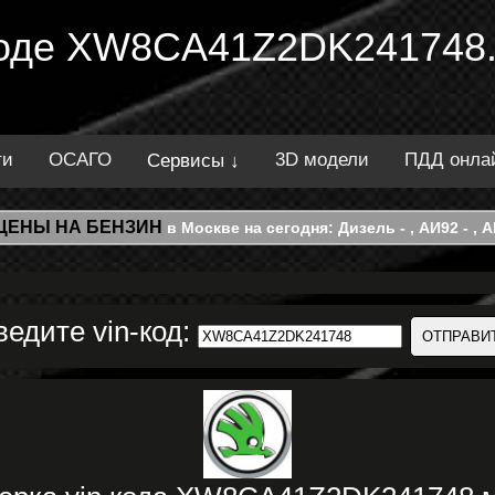
 коде XW8CA41Z2DK241748.
ти
ОСАГО
3D модели
ПДД онла
Сервисы ↓
ЦЕНЫ НА БЕНЗИН
в Москве на сегодня: Дизель - , АИ92 - , АИ
ведите vin-код: