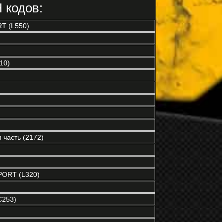
 кодов:
T (L550)
10)
часть (2172)
ORT (L320)
C253)