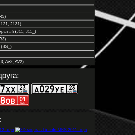
R3)
121, 2131)
рытый (J11, J11_)
R3)
(BS_)
3, AV3, AV2)
руга:
: