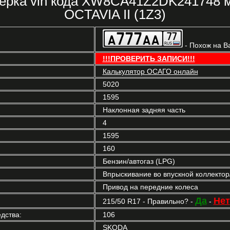
ерка vin кода XW8CA41Z2DK241748 
OCTAVIA II (1Z3)
- Похож на В
!!!ПРОВЕРИТЬ ЗАПИСИ!!!
Калькулятор ОСАГО онлайн
5020
1595
Наклонная задняя часть
4
1595
160
Бензин/автогаз (LPG)
Впрыскивание во впускной коллекто
Привод на передние колеса
Да
Нет
215/50 R17 - Правильно? -
-
дства:
106
SKODA