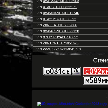
VIN
XWBMA481JDA503963
VIN
XTAFS015LE0822171
VIN
XW8AN4NEXJH012746
VIN
XTA21214091930592
VIN
Z8NFEAJ11ES032866
VIN
XW8AC6NEXJH022128
VIN
X7LBSRBYABH418652
VIN
Z8NTCNT31CS051676
VIN
WVWZZZ16ZDM041740
Сген