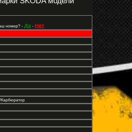
марки SKODA модели
Да
Нет
аш номер? -
-
р/Карбюратор