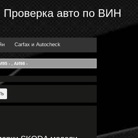
 Проверка авто по ВИН
йн
Carfax и Autocheck
95 - , АИ98 -