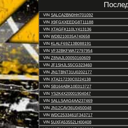
Послед
VIN
SALCA2BN0HH701092
VIN
X9FGXXEEDG8T11188
VIN
XTAGFK110LY413136
VIN
WDB210035A740658
VIN
KLALF69Z13B088191
VIN
VF32BKFWA72797954
VIN
Z8NAJL00050160609
VIN
JF1SHJLS5CG323460
VIN
JN1TBNT31U0202177
VIN
XTA217230C0224138
VIN
SB164ABK10E013727
VIN
YS2K4X20001904047
VIN
SALLSAAG4AA237469
VIN
JN12CAV36U0450048
VIN
WDC2533461F343717
VIN
5UXFA53552LH00408