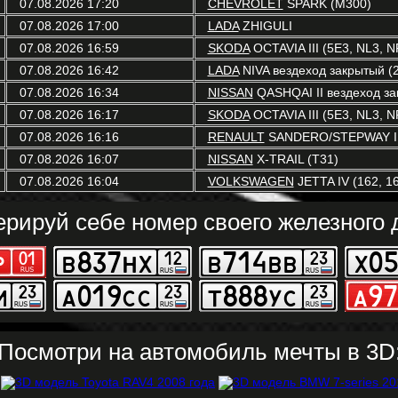
07.08.2026 17:20
CHEVROLET
SPARK (M300)
07.08.2026 17:00
LADA
ZHIGULI
07.08.2026 16:59
SKODA
OCTAVIA III (5E3, NL3, N
07.08.2026 16:42
LADA
NIVA вездеход закрытый (2
07.08.2026 16:34
NISSAN
QASHQAI II вездеход зак
07.08.2026 16:17
SKODA
OCTAVIA III (5E3, NL3, N
07.08.2026 16:16
RENAULT
SANDERO/STEPWAY I 
07.08.2026 16:07
NISSAN
X-TRAIL (T31)
07.08.2026 16:04
VOLKSWAGEN
JETTA IV (162, 16
ерируй себе номер своего железного д
Посмотри на автомобиль мечты в 3D