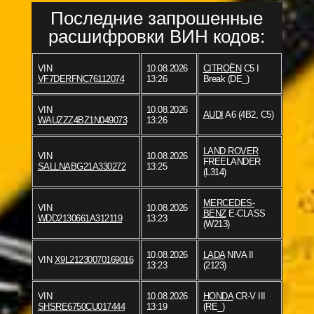
Последние запрошенные
расшифровки ВИН кодов:
VIN
10.08.2026
CITROËN
C5 I
VF7DERFNC76112074
13:26
Break (DE_)
VIN
10.08.2026
AUDI
A6 (4B2, C5)
WAUZZZ4BZ1N049073
13:26
LAND ROVER
VIN
10.08.2026
FREELANDER
SALLNABG21A330272
13:25
(L314)
MERCEDES-
VIN
10.08.2026
BENZ
E-CLASS
WDD2130661A312119
13:23
(W213)
10.08.2026
LADA
NIVA II
VIN
X9L21230070169016
13:23
(2123)
VIN
10.08.2026
HONDA
CR-V III
SHSRE6750CU017444
13:19
(RE_)