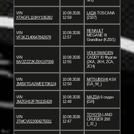
VIN
10.08.2026
LADA
TOSCANA
XTAGFL110HY106282
12:59
(2107)
RENAULT
VIN
10.08.2026
MEGANE III
VF1KZ140647842678
12:57
Grandtour (KZ0/1)
VOLKSWAGEN
VIN
10.08.2026
CADDY III Фургон
WV2ZZZ2KZ8X107006
12:55
(2KA, 2KH, 2CA,
2CH)
VIN
10.08.2026
MITSUBISHI
ASX
JMBXTGA2WEE708124
12:50
(GA_W_)
VIN
10.08.2026
MAZDA
6 седан
JMZGH12F781115428
12:48
(GH)
TOYOTA
LAND
VIN
10.08.2026
CRUISER 200
JTMCV02J004275011
12:47
(_J2_)