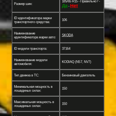
185/65 R15 - Правильно? -
Размер шин:
Да
Нет
-
ID идентификатора марки
106
транспортного средства:
Наименование
SKODA
идентификатора марки авто:
ID модели транспорта:
37164
Наименование модели
KODIAQ (NS7, NV7)
автомобиля:
Тип движка в ТС:
Бензиновый двигатель
Минимальная мощность в
150
лошадиных силах:
Максимальная мощность в
150
лошадиных силах: