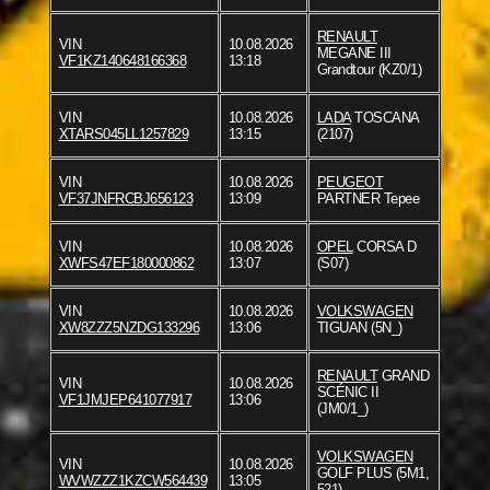
RENAULT
VIN
10.08.2026
MEGANE III
VF1KZ140648166368
13:18
Grandtour (KZ0/1)
VIN
10.08.2026
LADA
TOSCANA
XTARS045LL1257829
13:15
(2107)
VIN
10.08.2026
PEUGEOT
VF37JNFRCBJ656123
13:09
PARTNER Tepee
VIN
10.08.2026
OPEL
CORSA D
XWFS47EF180000862
13:07
(S07)
VIN
10.08.2026
VOLKSWAGEN
XW8ZZZ5NZDG133296
13:06
TIGUAN (5N_)
RENAULT
GRAND
VIN
10.08.2026
SCÉNIC II
VF1JMJEP641077917
13:06
(JM0/1_)
VOLKSWAGEN
VIN
10.08.2026
GOLF PLUS (5M1,
WVWZZZ1KZCW564439
13:05
521)