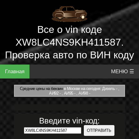
Все о vin коде
XW8LC4NS9KH411587.
Проверка авто по ВИН коду
Главная
МЕНЮ ☰
Средние цены на бензин
в Москве на сегодня: Дизель - ,
АИ92 - , АИ95 - , АИ98 -
Введите vin-код: