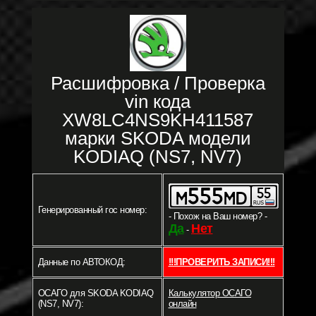
Расшифровка / Проверка
vin кода
XW8LC4NS9KH411587
марки SKODA модели
KODIAQ (NS7, NV7)
Генерированный гос номер:
- Похож на Ваш номер? -
Да
Нет
-
Данные по АВТОКОД:
!!!ПРОВЕРИТЬ ЗАПИСИ!!!
ОСАГО для SKODA KODIAQ
Калькулятор ОСАГО
(NS7, NV7):
онлайн