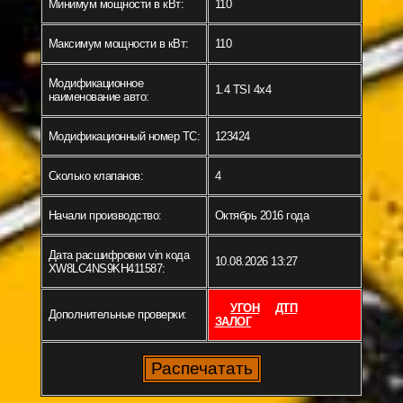
Минимум мощности в кВт:
110
Максимум мощности в кВт:
110
Модификационное
1.4 TSI 4x4
наименование авто:
Модификационный номер ТС:
123424
Сколько клапанов:
4
Начали производство:
Октябрь 2016 года
Дата расшифровки vin кода
10.08.2026 13:27
XW8LC4NS9KH411587:
УГОН
ДТП
Дополнительные проверки:
ЗАЛОГ