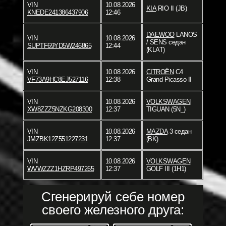
VIN
10.08.2026
KIA
RIO II (JB)
KNEDE241386437906
12:46
DAEWOO
LANOS
VIN
10.08.2026
/ SENS седан
SUPTF69YD5W246865
12:44
(KLAT)
VIN
10.08.2026
CITROËN
C4
VF73A9HC8EJ527116
12:38
Grand Picasso II
VIN
10.08.2026
VOLKSWAGEN
XW8ZZZ5NZKG208300
12:37
TIGUAN (5N_)
VIN
10.08.2026
MAZDA
3 седан
JMZBK12Z551227231
12:37
(BK)
VIN
10.08.2026
VOLKSWAGEN
WVWZZZ1HZRP497265
12:37
GOLF III (1H1)
Сгенерируй себе номер
своего железного друга: