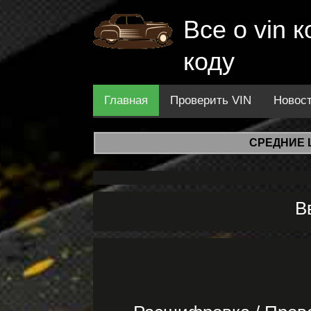
Все о vin
коду
Главная
Проверить VIN
Новос
СРЕДНИЕ 
В