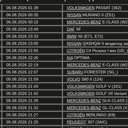
06.08.2026 01:39
VOLKSWAGEN
PASSAT (362)
06.08.2026 00:35
NISSAN
MURANO II (Z51)
06.08.2026 00:15
MERCEDES-BENZ
E-CLASS (W2
05.08.2026 23:49
DAF
XF
05.08.2026 23:33
BMW
X6 (E71, E72)
05.08.2026 23:00
NISSAN
QASHQAI II вездеход зак
05.08.2026 22:55
CITROËN
C4 Picasso I вэн (UD_)
05.08.2026 22:26
KIA
OPTIMA
05.08.2026 22:19
MERCEDES-BENZ
E-CLASS (W2
05.08.2026 22:07
SUBARU
FORESTER (SG_)
05.08.2026 21:59
VOLVO
S80 II (124)
05.08.2026 21:43
VOLKSWAGEN
GOLF V (1K1)
05.08.2026 21:42
VOLKSWAGEN
GOLF VII Variant 
05.08.2026 21:39
MERCEDES-BENZ
GLK-CLASS (
05.08.2026 21:32
MERCEDES-BENZ
GL-CLASS (X
05.08.2026 21:27
CITROËN
BERLINGO (K9)
05.08.2026 21:25
PEUGEOT
307 (3A/C)