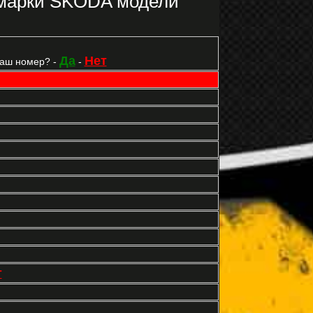
 марки SKODA модели
Да
Нет
Ваш номер? -
-
т