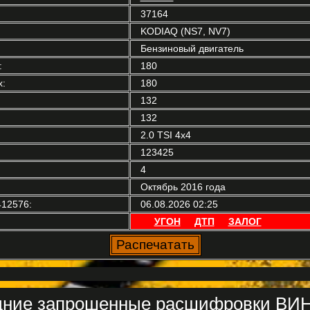
37164
KODIAQ (NS7, NV7)
Бензиновый двигатель
:
180
:
180
132
132
2.0 TSI 4x4
123425
4
Октябрь 2016 года
12576:
06.08.2026 02:25
УГОН
ДТП
ЗАЛОГ
ние запрошенные расшифровки ВИН