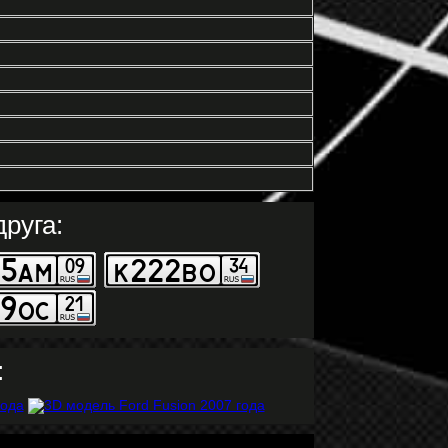
руга:
: