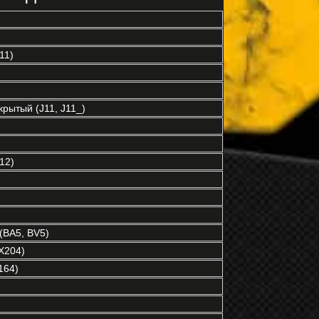
11)
рытый (J11, J11_)
12)
(BA5, BV5)
X204)
164)