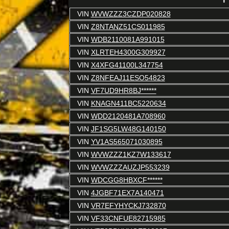
VIN
WVWZZZ3CZDP020828
VIN
Z8NTANZ51CS011985
VIN
WDB2110081A991015
VIN
XLRTEH4300G309927
VIN
X4XFG41100L347754
VIN
Z8NFEAJ11ESO54823
VIN
VF7UD9HR8BJ******
VIN
KNAGN411BC5220634
VIN
WDD2120481A708960
VIN
JF1SG5LW48G140150
VIN
YV1AS565071030895
VIN
WVWZZZ1KZ7W133617
VIN
WVWZZZAUZJP553239
VIN
WDCGG8HBXCF******
VIN
4JGBF71EX7A140471
VIN
VR7EFYHYCKJ732870
VIN
VF33CNFUE82715985