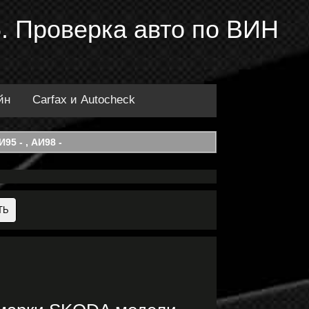
. Проверка авто по ВИН
йн
Carfax и Autocheck
95 - , АИ98 -