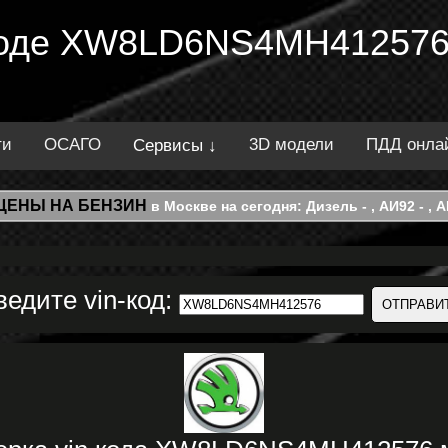
 коде XW8LD6NS4MH412576
ти
ОСАГО
3D модели
ПДД онла
Сервисы ↓
ЦЕНЫ НА БЕНЗИН
в Москве на сегодня: Дизель - , АИ92 - , АИ
ведите vin-код: