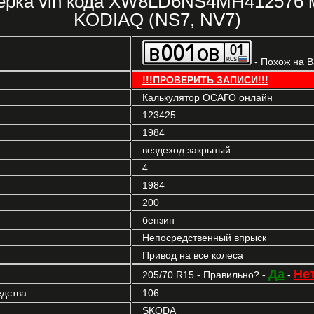
ерка vin кода XW8LD6NS4MH412576
KODIAQ (NS7, NV7)
- Похож на 
!!!ПРОВЕРИТЬ ЗАПИСИ!!!
Калькулятор ОСАГО онлайн
123425
1984
вездеход закрытый
4
1984
200
бензин
Непосредственный впрыск
Привод на все колеса
Да
Не
205/70 R15 - Правильно? -
-
дства:
106
SKODA