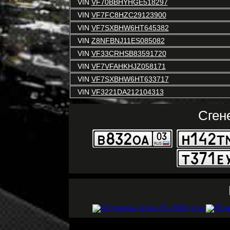
VIN
VF70BBHYHGE518297
VIN
VF7FC8HZC29123900
VIN
VF7SXBHW6HT645382
VIN
Z8NFBNJ11ES085082
VIN
VF33CRHSB83591720
VIN
VF7VFAHKHJZ058171
VIN
VF7SXBHW6HT633717
VIN
VF3221DA212104313
Сген