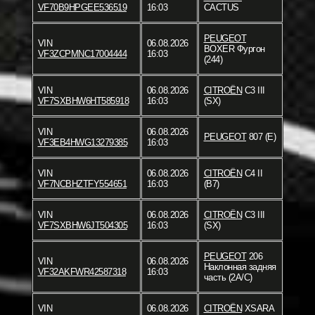
VF70B9HPGEE536519
16:03
CACTUS
PEUGEOT
VIN
06.08.2026
BOXER Фургон
VF3ZCPMNC17004444
16:03
(244)
VIN
06.08.2026
CITROËN
C3 III
VF7SXBHW6HT585918
16:03
(SX)
VIN
06.08.2026
PEUGEOT
807 (E)
VF3EB4HWG13279385
16:03
VIN
06.08.2026
CITROËN
C4 II
VF7NCBHZTFY554651
16:03
(B7)
VIN
06.08.2026
CITROËN
C3 III
VF7SXBHW6JT504305
16:03
(SX)
PEUGEOT
206
VIN
06.08.2026
Наклонная задняя
VF32AKFWR42587318
16:03
часть (2A/C)
VIN
06.08.2026
CITROËN
XSARA