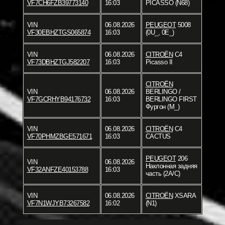
VF7CH6FZB39773140
16:03
PICASSO (N68)
VIN
06.08.2026
PEUGEOT
5008
VF30EBHZTGS065874
16:03
(0U_, 0E_)
VIN
06.08.2026
CITROËN
C4
VF73DBHZTGJ582207
16:03
Picasso II
CITROËN
VIN
06.08.2026
BERLINGO /
VF7GCRHYB94176732
16:03
BERLINGO FIRST
Фургон (M_)
VIN
06.08.2026
CITROËN
C4
VF70PHMZBGE571671
16:03
CACTUS
PEUGEOT
206
VIN
06.08.2026
Наклонная задняя
VF32ANFZE40153788
16:03
часть (2A/C)
VIN
06.08.2026
CITROËN
XSARA
VF7N1WJYB73267582
16:02
(N1)