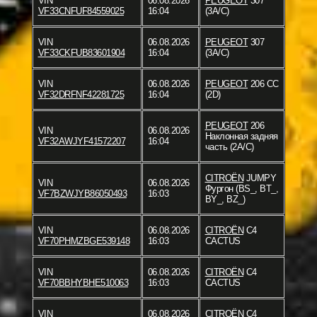
VIN
06.08.2026
PEUGEOT
307
VF33CNFUF84559025
16:04
(3A/C)
VIN
06.08.2026
PEUGEOT
307
VF33CKFUB83601904
16:04
(3A/C)
VIN
06.08.2026
PEUGEOT
206 CC
VF32DRFNF42281725
16:04
(2D)
PEUGEOT
206
VIN
06.08.2026
Наклонная задняя
VF32AWJYF41572207
16:04
часть (2A/C)
CITROËN
JUMPY
VIN
06.08.2026
Фургон (BS_, BT_,
VF7BZWJYB86050493
16:03
BY_, BZ_)
VIN
06.08.2026
CITROËN
C4
VF70PHMZBGE539148
16:03
CACTUS
VIN
06.08.2026
CITROËN
C4
VF70BBHYBHE510063
16:03
CACTUS
VIN
06.08.2026
CITROËN
C4