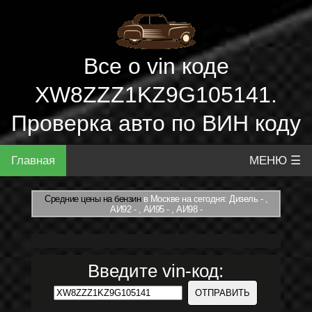
Все о vin коде
XW8ZZZ1KZ9G105141.
Проверка авто по ВИН коду
Главная
МЕНЮ ☰
Средние цены на бензин
в Москве на сегодня: Дизель - ,
АИ92 - , АИ95 - , АИ98 -
Введите vin-код: