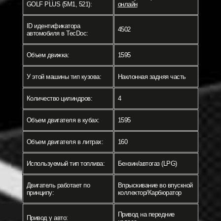
GOLF PLUS (5M1, 521):
онлайн
ID идентификатора
4502
автомобиля в TecDoc:
Объем движка:
1595
У этой машины тип кузова:
Наклонная задняя часть
Количество цилиндров:
4
Объем двигателя в кубах:
1595
Объем двигателя в литрах:
160
Используемый тип топлива:
Бензин/автогаз (LPG)
Двигатель работает по
Впрыскивание во впускной
принципу:
коллектор/Карбюратор
Привод на передние
Привод у авто: