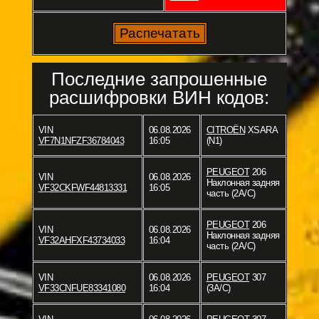
Последние запрошенные
расшифровки ВИН кодов:
VIN
06.08.2026
CITROËN
XSARA
VF7N1NFZF36784043
16:05
(N1)
PEUGEOT
206
VIN
06.08.2026
Наклонная задняя
VF32CKFWF44813331
16:05
часть (2A/C)
PEUGEOT
206
VIN
06.08.2026
Наклонная задняя
VF32AHFXF43734033
16:04
часть (2A/C)
VIN
06.08.2026
PEUGEOT
307
VF33CNFUE83341080
16:04
(3A/C)