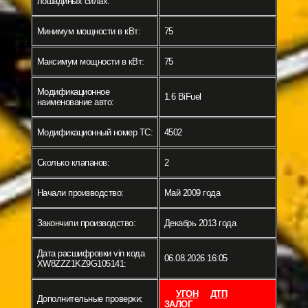
лошадиных силах:
Минимум мощности в кВт:
75
Максимум мощности в кВт:
75
Модификационное
1.6 BiFuel
наименование авто:
Модификационный номер ТС:
4502
Сколько клапанов:
2
Начали производство:
Май 2009 года
Закончили производство:
Декабрь 2013 года
Дата расшифровки vin кода
06.08.2026 16:05
XW8ZZZ1KZ9G105141:
УГОН
ДТП
Дополнительные проверки:
ЗАЛОГ