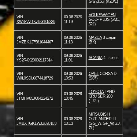
Grandtour (KZ0/1)
VOLKSWAGEN
VIN
09.08.2026
GOLF PLUS (5M1,
XW8ZZZ1KZ9G105229
11:19
521)
VIN
09.08.2026
MAZDA
3 седан
JMZBK127581644467
11:13
(BK)
VIN
09.08.2026
SCANIA
4 - series
YS2R4X20002117314
11:01
VIN
09.08.2026
OPEL
CORSA D
W0L0SDL6874418729
10:53
(S07)
TOYOTA
LAND
VIN
09.08.2026
CRUISER 200
JTMHV05J604124272
10:45
(_J2_)
MITSUBISHI
VIN
09.08.2026
OUTLANDER III
JMBXTGK1WJZ020183
10:13
(GG_W, GF_W, ZJ,
ZL)