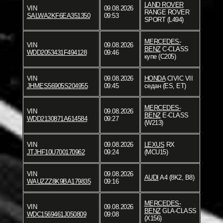
LAND ROVER
VIN
09.08.2026
RANGE ROVER
SALWA2KF6EA351350
09:53
SPORT (L494)
MERCEDES-
VIN
09.08.2026
BENZ
C-CLASS
WDD2053431F494128
09:46
купе (C205)
VIN
09.08.2026
HONDA
CIVIC VII
JHMES56905S204955
09:45
седан (ES, ET)
MERCEDES-
VIN
09.08.2026
BENZ
E-CLASS
WDD2130871A614584
09:27
(W213)
VIN
09.08.2026
LEXUS
RX
JTJHF10U700170962
09:24
(MCU15)
VIN
09.08.2026
AUDI
A4 (8K2, B8)
WAUZZZ8K9BA179835
09:16
MERCEDES-
VIN
09.08.2026
BENZ
GLA-CLASS
WDC1569461J050809
09:08
(X156)