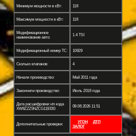
Минимум мощности в кВт:
118
Максимум мощности в кВт:
118
Модификационное
1.4 TSI
наименование авто:
Модификационный номер ТС:
10929
Сколько клапанов:
4
Начали производство:
Май 2011 года
Закончили производство:
Июль 2018 года
Дата расшифровки vin кода
09.08.2026 11:51
XW8ZZZ5NZCG119330:
УГОН
ДТП
Дополнительные проверки:
ЗАЛОГ