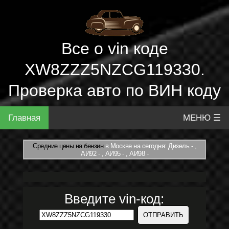
Все о vin коде
XW8ZZZ5NZCG119330.
Проверка авто по ВИН коду
Главная
МЕНЮ ☰
Средние цены на бензин
в Москве на сегодня: Дизель - ,
АИ92 - , АИ95 - , АИ98 -
Введите vin-код: