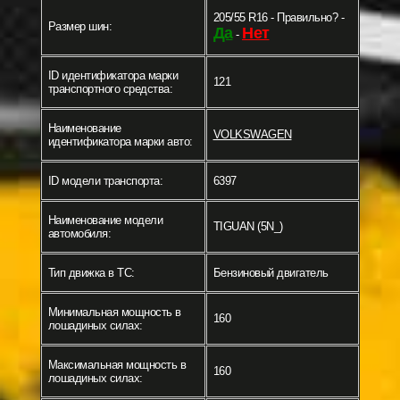
205/55 R16 - Правильно? -
Размер шин:
Да
Нет
-
ID идентификатора марки
121
транспортного средства:
Наименование
VOLKSWAGEN
идентификатора марки авто:
ID модели транспорта:
6397
Наименование модели
TIGUAN (5N_)
автомобиля:
Тип движка в ТС:
Бензиновый двигатель
Минимальная мощность в
160
лошадиных силах:
Максимальная мощность в
160
лошадиных силах: