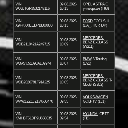
VIN
09.08.2026
OPEL
ASTRA G
W0L0TGF3532149116
10:13
универсал (T98)
VIN
09.08.2026
FORD
FOCUS II
X9FPXXEEDPBL80883
10:13
(DA_, HCP, DP)
MERCEDES-
VIN
09.08.2026
BENZ
E-CLASS
WDB2110421A249715
10:09
(W211)
VIN
09.08.2026
BMW
3 Touring
WBAVU51090A109974
10:07
(E91)
MERCEDES-
VIN
09.08.2026
BENZ
C-CLASS T-
WDB2020781F914225
10:05
Model (S202)
VIN
09.08.2026
VOLKSWAGEN
WVWZZZ1JZ1W630470
09:55
GOLF IV (1J1)
VIN
09.08.2026
HYUNDAI
GETZ
KMHBT51DP9U856635
09:54
(TB)