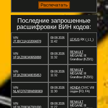
Последние запрошенные
расшифровки ВИН кодов:
VIN
09.08.2026
LEXUS
RX (_L1_)
JTJBC11A102004878
11:42
RENAULT
VIN
09.08.2026
MEGANE III
VF1KZ090349958888
11:32
Grandtour (KZ0/1)
RENAULT
VIN
09.08.2026
MEGANE III
VF1KZ090348035853
11:32
Grandtour (KZ0/1)
VIN
09.08.2026
HONDA
CIVIC VIII
NLAFD76708W090909
11:30
седан (FD, FA)
RENAULT
VIN
09.08.2026
MEGANE III
VF1KZ090347301000
11:27