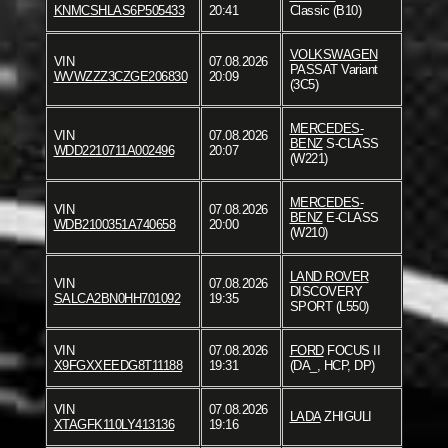
KNMCSHLAS6P505433
20:41
Classic (B10)
VOLKSWAGEN
VIN
07.08.2026
PASSAT Variant
WVWZZZ3CZGE206830
20:09
(3C5)
MERCEDES-
VIN
07.08.2026
BENZ
S-CLASS
WDD2210711A002496
20:07
(W221)
MERCEDES-
VIN
07.08.2026
BENZ
E-CLASS
WDB2100351A740658
20:00
(W210)
LAND ROVER
VIN
07.08.2026
DISCOVERY
SALCA2BN0HH701092
19:35
SPORT (L550)
VIN
07.08.2026
FORD
FOCUS II
X9FGXXEEDG8T11188
19:31
(DA_, HCP, DP)
VIN
07.08.2026
LADA
ZHIGULI
XTAGFK110LY413136
19:16