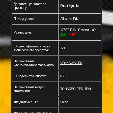
Двигатель работает по
Direct Injection
принципу:
Привод у авто:
All-wheel Drive
175/70 R13 - Правильно? -
Размер шин:
Да
Нет
-
ID идентификатора марки
121
транспортного средства:
Наименование
VOLKSWAGEN
идентификатора марки авто:
ID модели транспорта:
8607
Наименование модели
TOUAREG (7P5, 7P6)
автомобиля:
Тип движка в ТС:
Diesel