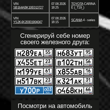
VIN
07.08.2026
TOYOTA
CARINA
SB164ABK10E013727
18:25
E (_T19_)
VIN
07.08.2026
SCANIA
4 - series
YS2K4X20001904047
18:15
Сгенерируй себе номер
своего железного друга:
Посмотри на автомобиль