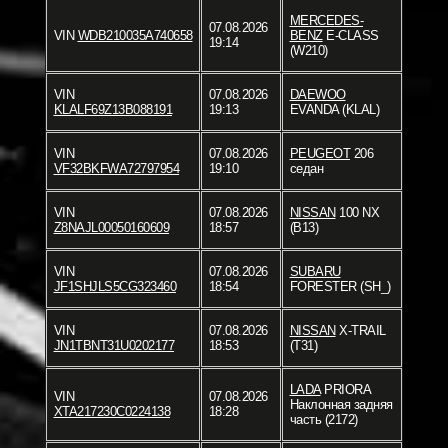
MERCEDES-
07.08.2026
VIN
WDB210035A740658
BENZ
E-CLASS
19:14
(W210)
VIN
07.08.2026
DAEWOO
KLALF69Z13B088191
19:13
EVANDA (KLAL)
VIN
07.08.2026
PEUGEOT
206
VF32BKFWA72797954
19:10
седан
VIN
07.08.2026
NISSAN
100 NX
Z8NAJL00050160609
18:57
(B13)
VIN
07.08.2026
SUBARU
JF1SHJLS5CG323460
18:54
FORESTER (SH_)
VIN
07.08.2026
NISSAN
X-TRAIL
JN1TBNT31U0202177
18:53
(T31)
LADA
PRIORA
VIN
07.08.2026
Наклонная задняя
XTA217230C0224138
18:28
часть (2172)