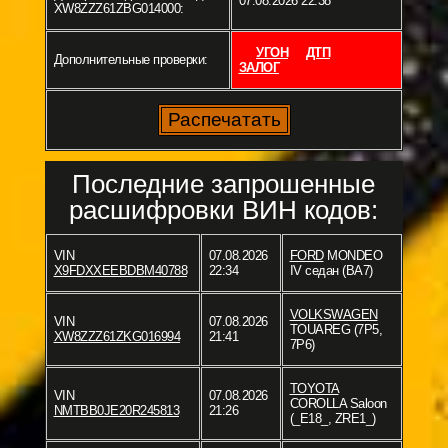
07.08.2026 22:38
XW8ZZZ61ZBG014000:
УГОН
ДТП
Дополнительные проверки:
ЗАЛОГ
Последние запрошенные
расшифровки ВИН кодов:
VIN
07.08.2026
FORD
MONDEO
X9FDXXEEBDBM40788
22:34
IV седан (BA7)
VOLKSWAGEN
VIN
07.08.2026
TOUAREG (7P5,
XW8ZZZ61ZKG016994
21:41
7P6)
TOYOTA
VIN
07.08.2026
COROLLA Saloon
NMTBB0JE20R245813
21:26
(_E18_, ZRE1_)