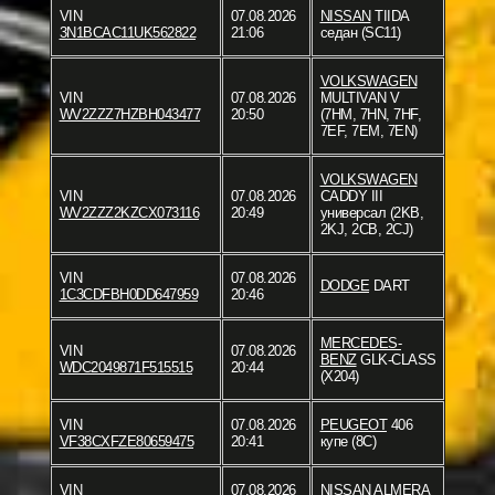
VIN
07.08.2026
NISSAN
TIIDA
3N1BCAC11UK562822
21:06
седан (SC11)
VOLKSWAGEN
VIN
07.08.2026
MULTIVAN V
WV2ZZZ7HZBH043477
20:50
(7HM, 7HN, 7HF,
7EF, 7EM, 7EN)
VOLKSWAGEN
VIN
07.08.2026
CADDY III
WV2ZZZ2KZCX073116
20:49
универсал (2KB,
2KJ, 2CB, 2CJ)
VIN
07.08.2026
DODGE
DART
1C3CDFBH0DD647959
20:46
MERCEDES-
VIN
07.08.2026
BENZ
GLK-CLASS
WDC2049871F515515
20:44
(X204)
VIN
07.08.2026
PEUGEOT
406
VF38CXFZE80659475
20:41
купе (8C)
VIN
07.08.2026
NISSAN
ALMERA