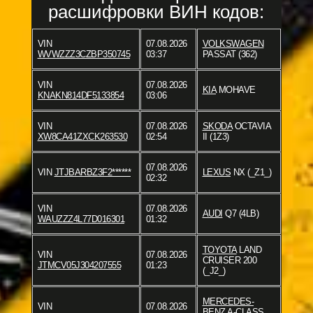
расшифровки ВИН кодов:
VIN
07.08.2026
VOLKSWAGEN
WVWZZZ3CZBP350745
03:37
PASSAT (362)
VIN
07.08.2026
KIA
MOHAVE
KNAKN814DF5133854
03:06
VIN
07.08.2026
SKODA
OCTAVIA
XW8CA41ZXCK263530
02:54
II (1Z3)
07.08.2026
VIN
JTJBARBZ3F2******
LEXUS
NX (_Z1_)
02:32
VIN
07.08.2026
AUDI
Q7 (4LB)
WAUZZZ4L77D016301
01:32
TOYOTA
LAND
VIN
07.08.2026
CRUISER 200
JTMCV05J304207555
01:23
(_J2_)
MERCEDES-
VIN
07.08.2026
BENZ
A-CLASS