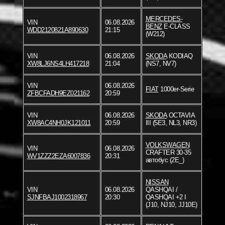
MERCEDES-
VIN
06.08.2026
BENZ
E-CLASS
WDD2120821A890630
21:15
(W212)
VIN
06.08.2026
SKODA
KODIAQ
XW8LJ6NS4LH417218
21:04
(NS7, NV7)
VIN
06.08.2026
FIAT
1000er-Serie
ZFBCFADH9EZ021162
20:59
VIN
06.08.2026
SKODA
OCTAVIA
XW8AC4NH0JK121011
20:59
III (5E3, NL3, NR3)
VOLKSWAGEN
VIN
06.08.2026
CRAFTER 30-35
WV1ZZZ2EZA6007836
20:31
автобус (2E_)
NISSAN
VIN
06.08.2026
QASHQAI /
SJNFBAJ1002318967
20:30
QASHQAI +2 I
(J10, NJ10, JJ10E)