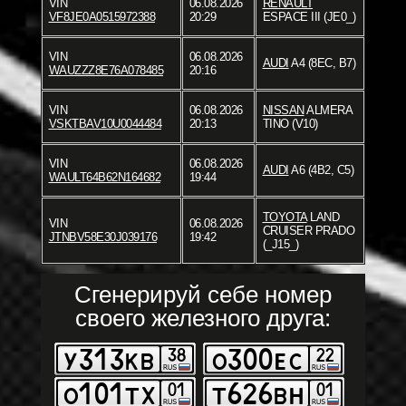
VIN
06.08.2026
RENAULT
VF8JE0A0515972388
20:29
ESPACE III (JE0_)
VIN
06.08.2026
AUDI
A4 (8EC, B7)
WAUZZZ8E76A078485
20:16
VIN
06.08.2026
NISSAN
ALMERA
VSKTBAV10U0044484
20:13
TINO (V10)
VIN
06.08.2026
AUDI
A6 (4B2, C5)
WAULT64B62N164682
19:44
TOYOTA
LAND
VIN
06.08.2026
CRUISER PRADO
JTNBV58E30J039176
19:42
(_J15_)
Сгенерируй себе номер
своего железного друга: