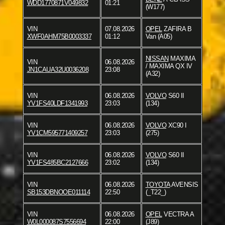
WDD1770871V049832
01:21
(W177)
VIN
07.08.2026
OPEL
ZAFIRA B
XWF0AHM75B0003337
01:12
Van (A05)
NISSAN
MAXIMA
VIN
06.08.2026
/ MAXIMA QX IV
JN1CAUA32U0036208
23:08
(A32)
VIN
06.08.2026
VOLVO
S60 II
YV1FS40LDF1341993
23:03
(134)
VIN
06.08.2026
VOLVO
XC90 I
YV1CM595771409257
23:03
(275)
VIN
06.08.2026
VOLVO
S60 II
YV1FS485BC2127666
23:02
(134)
VIN
06.08.2026
TOYOTA
AVENSIS
SB153DBNOOE011114
22:50
(_T22_)
VIN
06.08.2026
OPEL
VECTRA A
W0L000087S7556694
22:00
(J89)