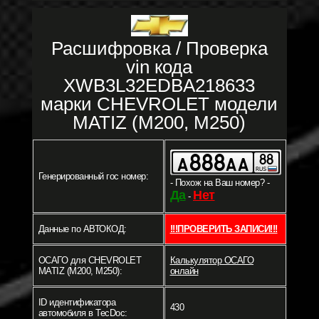
Расшифровка / Проверка
vin кода
XWB3L32EDBA218633
марки CHEVROLET модели
MATIZ (M200, M250)
Генерированный гос номер:
- Похож на Ваш номер? -
Да
Нет
-
Данные по АВТОКОД:
!!!ПРОВЕРИТЬ ЗАПИСИ!!!
ОСАГО для CHEVROLET
Калькулятор ОСАГО
MATIZ (M200, M250):
онлайн
ID идентификатора
430
автомобиля в TecDoc: