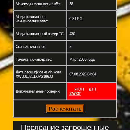
Максимум мощности в кВт:
38
Модификационное
0.8 LPG
наименование авто:
Модификационный номер ТС:
430
Сколько клапанов:
2
Начали производство:
Март 2005 года
Дата расшифровки vin кода
07.08.2026 04:04
XWB3L32EDBA218633:
УГОН
ДТП
Дополнительные проверки:
ЗАЛОГ
Последние запрошенные