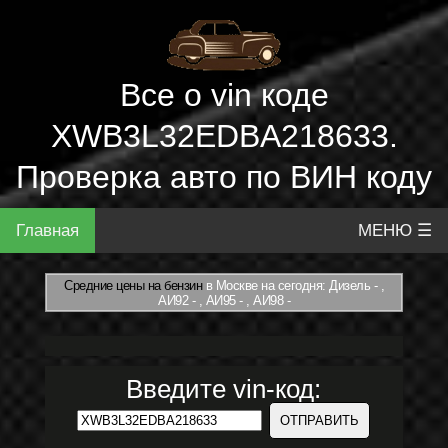
Все о vin коде
XWB3L32EDBA218633.
Проверка авто по ВИН коду
Главная
МЕНЮ ☰
Средние цены на бензин
в Москве на сегодня: Дизель - ,
АИ92 - , АИ95 - , АИ98 -
Введите vin-код: