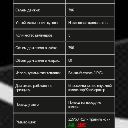
Объем движка:
796
У этой машины тип кузова:
Наклонная задняя часть
Количество цилиндров:
3
Объем двигателя в кубах:
796
Объем двигателя в литрах:
80
Используемый тип топлива:
Бензин/автогаз (LPG)
Двигатель работает по
Впрыскивание во впускной
принципу:
коллектор/Карбюратор
Привод на передние
Привод у авто:
колеса
215/50 R17 - Правильно? -
Размер шин:
Да
Нет
-