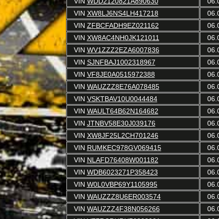
VIN
WDD2120821A890630
06.
VIN
XW8LJ6NS4LH417218
06.
VIN
ZFBCFADH9EZ021162
06.
VIN
XW8AC4NH0JK121011
06.
VIN
WV1ZZZ2EZA6007836
06.
VIN
SJNFBAJ1002318967
06.
VIN
VF8JE0A0515972388
06.
VIN
WAUZZZ8E76A078485
06.
VIN
VSKTBAV10U0044484
06.
VIN
WAULT64B62N164682
06.
VIN
JTNBV58E30J039176
06.
VIN
XW8JF25L2CH701246
06.
VIN
RUMKEC978GV069415
06.
VIN
NLAFD76408W001182
06.
VIN
WDB6023271P358423
06.
VIN
W0L0VBP69Y1105995
06.
VIN
WAUZZZ8U6ER003574
06.
VIN
WAUZZZ4F38N056266
06.