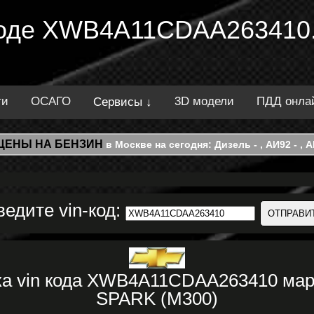
 коде XWB4A11CDAA263410.
ти
ОСАГО
3D модели
ПДД онла
Сервисы ↓
ЦЕНЫ НА БЕНЗИН
в Москве на сегодня: Дизель - , АИ92 - , АИ
ведите vin-код:
ка vin кода XWB4A11CDAA263410 м
SPARK (M300)