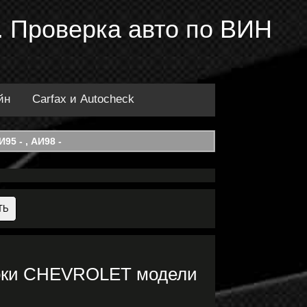
 Проверка авто по ВИН
йн
Carfax и Autocheck
95 - , АИ98 -
арки CHEVROLET модели