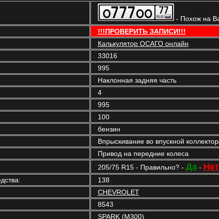
- Похож на В
!!!ПРОВЕРИТЬ ЗАПИСИ!!!
Калькулятор ОСАГО онлайн
33016
995
Наклонная задняя часть
4
995
100
бензин
Впрыскивание во впускной коллекто
Привод на передние колеса
Да
Нет
205/75 R15 - Правильно? -
-
дства:
138
CHEVROLET
8543
SPARK (M300)