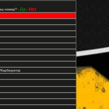
Да
Нет
аш номер? -
-
р/Карбюратор