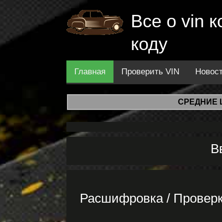
Все о vin
коду
Главная
Проверить VIN
Новос
СРЕДНИЕ 
В
Расшифровка / Провер