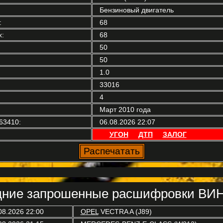
Бензиновый двигатель
:
68
:
68
50
50
1.0
33016
4
Март 2010 года
63410:
06.08.2026 22:07
УГОН
ДТП
ЗАЛОГ
ние запрошенные расшифровки ВИН
08.2026 22:00
OPEL
VECTRA A (J89)