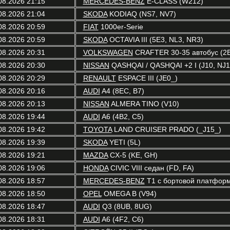
08.2026 21:15
MERCEDES-BENZ
E-CLASS (W212)
08.2026 21:04
SKODA
KODIAQ (NS7, NV7)
08.2026 20:59
FIAT
1000er-Serie
08.2026 20:59
SKODA
OCTAVIA III (5E3, NL3, NR3)
08.2026 20:31
VOLKSWAGEN
CRAFTER 30-35 автобус (2
08.2026 20:30
NISSAN
QASHQAI / QASHQAI +2 I (J10, NJ1
08.2026 20:29
RENAULT
ESPACE III (JE0_)
08.2026 20:16
AUDI
A4 (8EC, B7)
08.2026 20:13
NISSAN
ALMERA TINO (V10)
08.2026 19:44
AUDI
A6 (4B2, C5)
08.2026 19:42
TOYOTA
LAND CRUISER PRADO (_J15_)
08.2026 19:39
SKODA
YETI (5L)
08.2026 19:21
MAZDA
CX-5 (KE, GH)
08.2026 19:06
HONDA
CIVIC VIII седан (FD, FA)
08.2026 18:57
MERCEDES-BENZ
T1 c бортовой платформ
08.2026 18:50
OPEL
OMEGA B (V94)
08.2026 18:47
AUDI
Q3 (8UB, 8UG)
08.2026 18:31
AUDI
A6 (4F2, C6)