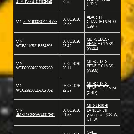
JTMHV05J904103450
23:59
(_J2_)
ABARTH
08.08.2026
VIN
ZFA19900001401778
GRANDE PUNTO
23:53
(199_)
MERCEDES-
VIN
08.08.2026
BENZ
E-CLASS
WDB2110521B354896
23:42
(W211)
MERCEDES-
VIN
08.08.2026
BENZ
C-CLASS
WDD2050402R027269
23:11
(W205)
MERCEDES-
VIN
08.08.2026
BENZ
GLE Coupe
WDC2923561A017052
22:27
(C292)
MITSUBISHI
VIN
08.08.2026
LANCER VII
JMBLNCS3W7U007881
21:58
универсал (CS_W,
CT_W)
OPEL