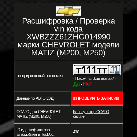
Расшифровка / Проверка
vin кода
XWBZZZ61ZHG014990
марки CHEVROLET модели
MATIZ (M200, M250)
Генерированный гос номер:
- Похож на Ваш номер? -
Да
Нет
-
Данные по АВТОКОД:
!!!ПРОВЕРИТЬ ЗАПИСИ!!!
ОСАГО для CHEVROLET
Калькулятор ОСАГО
MATIZ (M200, M250):
онлайн
ID идентификатора
430
автомобиля в TecDoc: