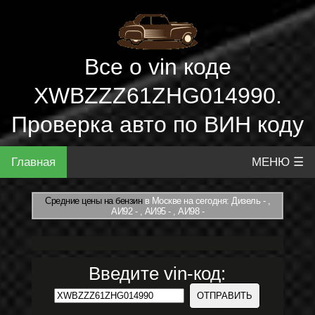
Все о vin коде
XWBZZZ61ZHG014990.
Проверка авто по ВИН коду
Главная
МЕНЮ ☰
Средние цены на бензин
в Москве на сегодня: Дизель - ,
АИ92 - , АИ95 - , АИ98 -
Введите vin-код: