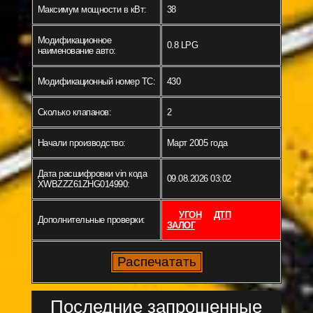
Максимум мощности в кВт:
38
Модификационное
0.8 LPG
наименование авто:
Модификационный номер ТС:
430
Сколько клапанов:
2
Начали производство:
Март 2005 года
Дата расшифровки vin кода
09.08.2026 03:02
XWBZZZ61ZHG014990:
УГОН
ДТП
Дополнительные проверки:
ЗАЛОГ
Последние запрошенные