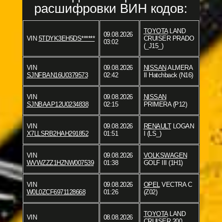
расшифровки ВИН кодов:
TOYOTA
LAND
09.08.2026
VIN
5TDYK3EH5DS******
CRUISER PRADO
03:02
(_J15_)
VIN
09.08.2026
NISSAN
ALMERA
SJNFBAN16U0379573
02:42
II Hatchback (N16)
VIN
09.08.2026
NISSAN
SJNBAAP12U0234838
02:15
PRIMERA (P12)
VIN
09.08.2026
RENAULT
LOGAN
X7LLSRB2HAH291852
01:51
I (LS_)
VIN
09.08.2026
VOLKSWAGEN
WVWZZZ1HZNW007539
01:38
GOLF III (1H1)
VIN
09.08.2026
OPEL
VECTRA C
W0L0ZCF6971128668
01:26
(Z02)
TOYOTA
LAND
VIN
08.08.2026
CRUISER 200