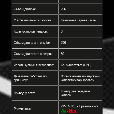
Объем движка:
796
У этой машины тип кузова:
Наклонная задняя часть
Количество цилиндров:
3
Объем двигателя в кубах:
796
Объем двигателя в литрах:
80
Используемый тип топлива:
Бензин/автогаз (LPG)
Двигатель работает по
Впрыскивание во впускной
принципу:
коллектор/Карбюратор
Привод на передние
Привод у авто:
колеса
215/55 R16 - Правильно? -
Размер шин:
Да
Нет
-