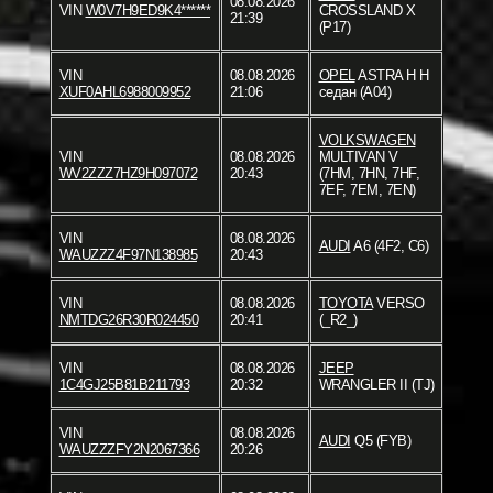
08.08.2026
VIN
W0V7H9ED9K4******
CROSSLAND X
21:39
(P17)
VIN
08.08.2026
OPEL
ASTRA H H
XUF0AHL6988009952
21:06
седан (A04)
VOLKSWAGEN
VIN
08.08.2026
MULTIVAN V
WV2ZZZ7HZ9H097072
20:43
(7HM, 7HN, 7HF,
7EF, 7EM, 7EN)
VIN
08.08.2026
AUDI
A6 (4F2, C6)
WAUZZZ4F97N138985
20:43
VIN
08.08.2026
TOYOTA
VERSO
NMTDG26R30R024450
20:41
(_R2_)
VIN
08.08.2026
JEEP
1C4GJ25B81B211793
20:32
WRANGLER II (TJ)
VIN
08.08.2026
AUDI
Q5 (FYB)
WAUZZZFY2N2067366
20:26