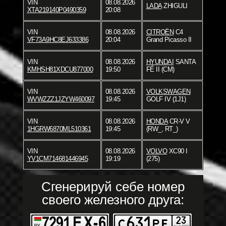
VIN
08.08.2026
LADA
ZHIGULI
XTA219140P0490359
20:08
VIN
08.08.2026
CITROËN
C4
VF73A9HC8EJ633386
20:04
Grand Picasso II
VIN
08.08.2026
HYUNDAI
SANTA
KMHSH81XDCU877000
19:50
FÉ II (CM)
VIN
08.08.2026
VOLKSWAGEN
WVWZZZ1JZYW460097
19:45
GOLF IV (1J1)
VIN
08.08.2026
HONDA
CR-V V
1HGRW6870ML510361
19:45
(RW_, RT_)
VIN
08.08.2026
VOLVO
XC90 I
YV1CM714681446945
19:19
(275)
Сгенерируй себе номер
своего железного друга: