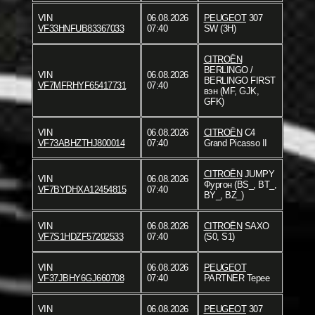
VIN
06.08.2026
PEUGEOT
307
VF33HNFUB83367033
07:40
SW (3H)
CITROËN
BERLINGO /
VIN
06.08.2026
BERLINGO FIRST
VF7MFRHYF65417731
07:40
вэн (MF, GJK,
GFK)
VIN
06.08.2026
CITROËN
C4
VF73ABHZTHJ800014
07:40
Grand Picasso II
CITROËN
JUMPY
VIN
06.08.2026
Фургон (BS_, BT_,
VF7BYDHXA12454815
07:40
BY_, BZ_)
VIN
06.08.2026
CITROËN
SAXO
VF7S1HDZF57202533
07:40
(S0, S1)
VIN
06.08.2026
PEUGEOT
VF37JBHY6GJ660708
07:40
PARTNER Tepee
VIN
06.08.2026
PEUGEOT
307