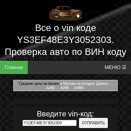
Все о vin коде
YS3EF48E3Y3052303.
Проверка авто по ВИН коду
Главная
МЕНЮ ☰
Средние цены на бензин
в Москве на сегодня: Дизель - ,
АИ92 - , АИ95 - , АИ98 -
Введите vin-код: