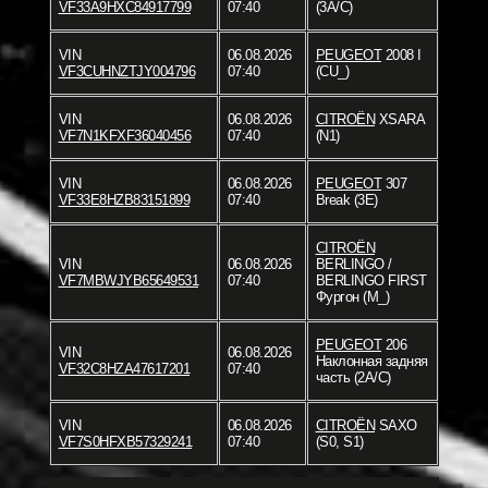
VF33A9HXC84917799
07:40
(3A/C)
VIN
06.08.2026
PEUGEOT
2008 I
VF3CUHNZTJY004796
07:40
(CU_)
VIN
06.08.2026
CITROËN
XSARA
VF7N1KFXF36040456
07:40
(N1)
VIN
06.08.2026
PEUGEOT
307
VF33E8HZB83151899
07:40
Break (3E)
CITROËN
VIN
06.08.2026
BERLINGO /
VF7MBWJYB65649531
07:40
BERLINGO FIRST
Фургон (M_)
PEUGEOT
206
VIN
06.08.2026
Наклонная задняя
VF32C8HZA47617201
07:40
часть (2A/C)
VIN
06.08.2026
CITROËN
SAXO
VF7S0HFXB57329241
07:40
(S0, S1)