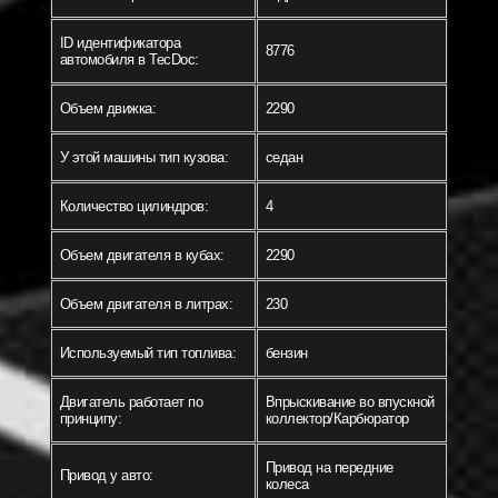
ID идентификатора
8776
автомобиля в TecDoc:
Объем движка:
2290
У этой машины тип кузова:
седан
Количество цилиндров:
4
Объем двигателя в кубах:
2290
Объем двигателя в литрах:
230
Используемый тип топлива:
бензин
Двигатель работает по
Впрыскивание во впускной
принципу:
коллектор/Карбюратор
Привод на передние
Привод у авто:
колеса