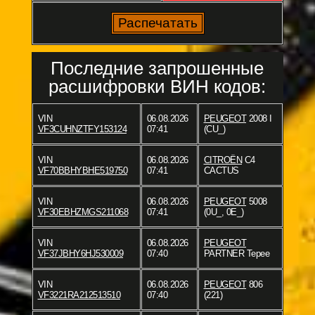
Последние запрошенные
расшифровки ВИН кодов:
VIN
06.08.2026
PEUGEOT
2008 I
VF3CUHNZTFY153124
07:41
(CU_)
VIN
06.08.2026
CITROËN
C4
VF70BBHYBHE519750
07:41
CACTUS
VIN
06.08.2026
PEUGEOT
5008
VF30EBHZMGS211068
07:41
(0U_, 0E_)
VIN
06.08.2026
PEUGEOT
VF37JBHY6HJ530009
07:40
PARTNER Tepee
VIN
06.08.2026
PEUGEOT
806
VF3221RA212513510
07:40
(221)