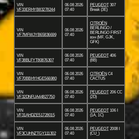
VIN
06.08.2026
PEUGEOT
307
VF33ERHYB83278244
07:40
Break (3E)
CITROËN
BERLINGO /
VIN
06.08.2026
BERLINGO FIRST
VF7MFWJYB65836699
07:40
вэн (MF, GJK,
GFK)
VIN
06.08.2026
PEUGEOT
406
VF38BLFYT80876307
07:40
(8B)
VIN
06.08.2026
CITROËN
C4
VF70BBHYHGE566980
07:40
CACTUS
VIN
06.08.2026
PEUGEOT
206 CC
VF32DNFUA44827750
07:40
(2D)
VIN
06.08.2026
PEUGEOT
106 I
VF31AHDZE51728015
07:40
(1A, 1C)
VIN
06.08.2026
PEUGEOT
2008 I
VF3CUHNZTGY111302
07:40
(CU_)