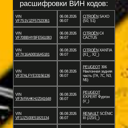
расшифровки ВИН кодов:
VIN
06.08.2026
CITROËN
SAXO
VF7S1VJZF57323361
06:07
(S0, S1)
VIN
06.08.2026
CITROËN
C4
VF70BBHYBFE561083
06:07
CACTUS
VIN
06.08.2026
CITROËN
XANTIA
VF7X16A00016A5181
06:07
(X1_, X2_)
PEUGEOT
306
VIN
06.08.2026
Наклонная задняя
VF37ALFYE33156136
06:07
часть (7A, 7C, N3,
N5)
PEUGEOT
VIN
06.08.2026
EXPERT Фургон
VF3VFAHKHJZ041648
06:07
(V_)
VIN
06.08.2026
RENAULT
SCÉNIC
VF1JZS00E51821134
06:07
III (JZ0/1_)