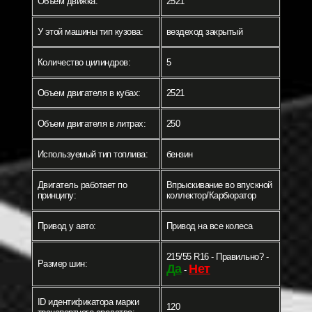
Объем движка:
2521
У этой машины тип кузова:
вездеход закрытый
Количество цилиндров:
5
Объем двигателя в кубах:
2521
Объем двигателя в литрах:
250
Используемый тип топлива:
бензин
Двигатель работает по
Впрыскивание во впускной
принципу:
коллектор/Карбюратор
Привод у авто:
Привод на все колеса
215/55 R16 - Правильно? -
Размер шин:
Да
Нет
-
ID идентификатора марки
120