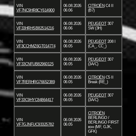
VIN
06.08.2026
CITROËN
C4 II
VF7NC9HR8CY614900
06:06
(B7)
VIN
06.08.2026
PEUGEOT
307
VF33HRHSB82514216
06:06
SW (3H)
VIN
06.08.2026
PEUGEOT
208 I
VF3CCHMZ6GT014774
06:05
(CA_, CC_)
VIN
06.08.2026
PEUGEOT
307
VF33CNFUB82960125
06:05
(3A/C)
VIN
06.08.2026
CITROËN
C5 II
VF7RERHRG76652389
06:05
Break (RE_)
VIN
06.08.2026
PEUGEOT
307
VF33C9HYC84864417
06:05
(3A/C)
CITROËN
BERLINGO /
VIN
06.08.2026
BERLINGO FIRST
VF7GJNFUC93325782
06:05
вэн (MF, GJK,
GFK)