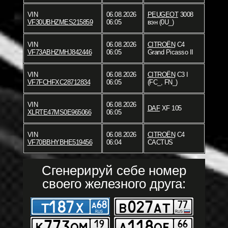
VIN
06.08.2026
PEUGEOT
3008
VF30UBHZMES215859
06:05
вэн (0U_)
VIN
06.08.2026
CITROËN
C4
VF73ABHZMHJ842446
06:05
Grand Picasso II
VIN
06.08.2026
CITROËN
C3 I
VF7FCHFXC28712834
06:05
(FC_, FN_)
VIN
06.08.2026
DAF
XF 105
XLRTE47MS0E965066
06:05
VIN
06.08.2026
CITROËN
C4
VF70BBHYBHE519456
06:04
CACTUS
Сгенерируй себе номер
своего железного друга: