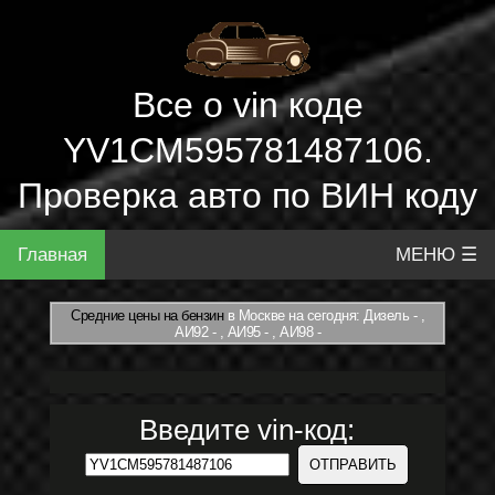
Все о vin коде
YV1CM595781487106.
Проверка авто по ВИН коду
Главная
МЕНЮ ☰
Средние цены на бензин
в Москве на сегодня: Дизель - ,
АИ92 - , АИ95 - , АИ98 -
Введите vin-код: