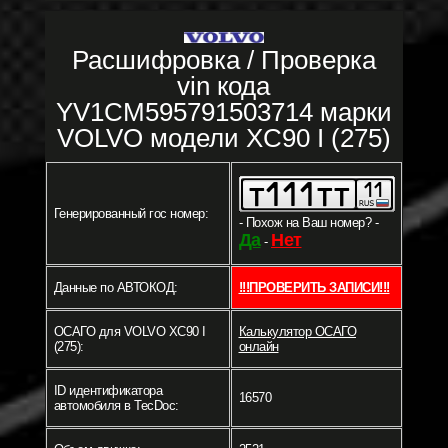
Расшифровка / Проверка
vin кода
YV1CM595791503714 марки
VOLVO модели XC90 I (275)
Генерированный гос номер:
- Похож на Ваш номер? -
Да
Нет
-
Данные по АВТОКОД:
!!!ПРОВЕРИТЬ ЗАПИСИ!!!
ОСАГО для VOLVO XC90 I
Калькулятор ОСАГО
(275):
онлайн
ID идентификатора
16570
автомобиля в TecDoc: