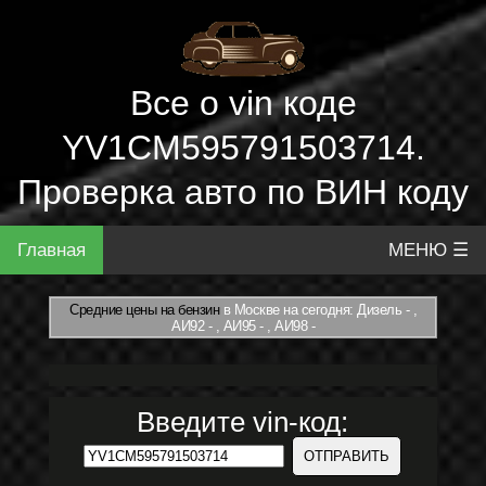
Все о vin коде
YV1CM595791503714.
Проверка авто по ВИН коду
Главная
МЕНЮ ☰
Средние цены на бензин
в Москве на сегодня: Дизель - ,
АИ92 - , АИ95 - , АИ98 -
Введите vin-код: