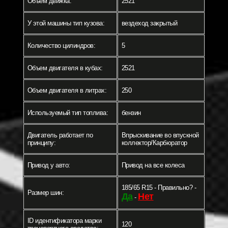
Объем движка:
2521
У этой машины тип кузова:
вездеход закрытый
Количество цилиндров:
5
Объем двигателя в кубах:
2521
Объем двигателя в литрах:
250
Используемый тип топлива:
бензин
Двигатель работает по
Впрыскивание во впускной
принципу:
коллектор/Карбюратор
Привод у авто:
Привод на все колеса
185/65 R15 - Правильно? -
Размер шин:
Да
Нет
-
ID идентификатора марки
120