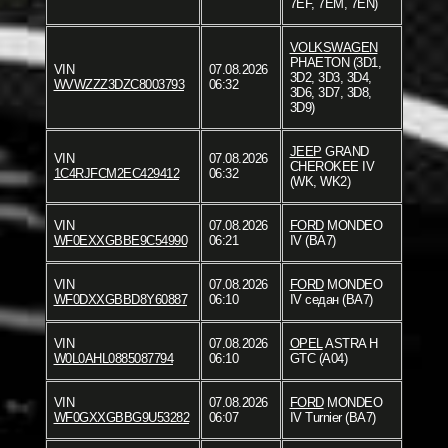
7EF, 7EM, 7EN)
VOLKSWAGEN
PHAETON (3D1,
VIN
07.08.2026
3D2, 3D3, 3D4,
WVWZZZ3DZC8003793
06:32
3D6, 3D7, 3D8,
3D9)
JEEP
GRAND
VIN
07.08.2026
CHEROKEE IV
1C4RJFCM2EC429412
06:32
(WK, WK2)
VIN
07.08.2026
FORD
MONDEO
WF0EXXGBBE9C54990
06:21
IV (BA7)
VIN
07.08.2026
FORD
MONDEO
WF0DXXGBBD8Y60887
06:10
IV седан (BA7)
VIN
07.08.2026
OPEL
ASTRA H
W0L0AHL0885087794
06:10
GTC (A04)
VIN
07.08.2026
FORD
MONDEO
WF0GXXGBBG9U53282
06:07
IV Turnier (BA7)