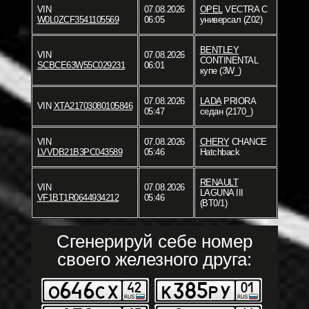
VIN
07.08.2026
OPEL
VECTRA C
W0L0ZCF3541105569
06:05
универсал (Z02)
BENTLEY
VIN
07.08.2026
CONTINENTAL
SCBCE63W55C029231
06:01
купе (3W_)
07.08.2026
LADA
PRIORA
VIN
XTA21703080105846
05:47
седан (2170_)
VIN
07.08.2026
CHERY
CHANCE
LVVDB21B3PC043589
05:46
Hatchback
RENAULT
VIN
07.08.2026
LAGUNA III
VF1BT1R0644934212
05:46
(BT0/1)
Сгенерируй себе номер
своего железного друга: