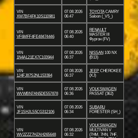
VIN
07.08.2026
TOYOTA
CAMRY
XW7BF4FK10S110981
06:47
Saloon (_V5_)
RENAULT
VIN
07.08.2026
MASTER III
VF6MFF4FE48474446
06:40
Фургон (FV)
VIN
07.08.2026
NISSAN
100 NX
1N4AL21EX7C103944
06:37
(B13)
VIN
07.08.2026
JEEP
CHEROKEE
1J4FJ87S2NL153394
06:37
(XJ)
VIN
07.08.2026
VOLKSWAGEN
WVWBN7AN5DE557878
06:36
PASSAT (362)
VIN
07.08.2026
SUBARU
JF1SHJLS5CG312106
06:34
FORESTER (SH_)
VOLKSWAGEN
VIN
07.08.2026
MULTIVAN V
WV2ZZZ7HZAH265648
06:32
(7HM, 7HN, 7HF,