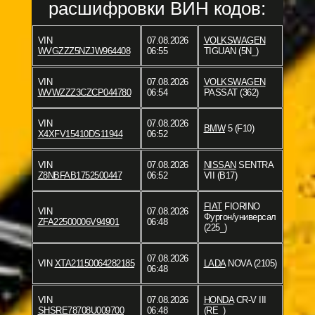
расшифровки ВИН кодов:
VIN
07.08.2026
VOLKSWAGEN
WVGZZZ5NZJW964408
06:55
TIGUAN (5N_)
VIN
07.08.2026
VOLKSWAGEN
WVWZZZ3CZCP044780
06:54
PASSAT (362)
VIN
07.08.2026
BMW
5 (F10)
X4XFV15410DS11944
06:52
VIN
07.08.2026
NISSAN
SENTRA
Z8NBFAB1752500447
06:52
VII (B17)
FIAT
FIORINO
VIN
07.08.2026
Фургон/универсал
ZFA22500006V94901
06:48
(225_)
07.08.2026
VIN
XTA21150064282185
LADA
NOVA (2105)
06:48
VIN
07.08.2026
HONDA
CR-V III
SHSRE78708U009700
06:48
(RE_)