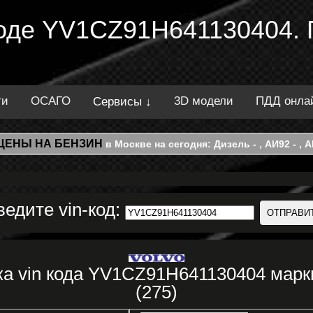
 коде YV1CZ91H641130404.
ти
ОСАГО
3D модели
ПДД онла
Сервисы ↓
ЦЕНЫ НА БЕНЗИН
в Москве на сегодня: Дизель - , АИ92 - , АИ
ведите vin-код:
ка vin кода YV1CZ91H641130404 марк
(275)