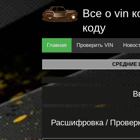
Все о vin
коду
Главная
Проверить VIN
Новос
СРЕДНИЕ 
В
Расшифровка / Провер