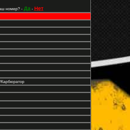
Да
Нет
аш номер? -
-
р/Карбюратор