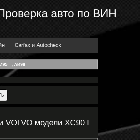
 Проверка авто по ВИН
йн
Carfax и Autocheck
95 - , АИ98 -
и VOLVO модели XC90 I