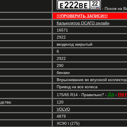
- Похож на В
!!!ПРОВЕРИТЬ ЗАПИСИ!!!
Калькулятор ОСАГО онлайн
16571
2922
вездеход закрытый
6
2922
290
бензин
Впрыскивание во впускной коллекто
Привод на все колеса
Да
Нет
175/65 R14 - Правильно? -
-
дства:
120
VOLVO
4879
XC90 I (275)