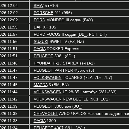
026 12:04
BMW
5 (F10)
026 12:02
PORSCHE
911 (996)
026 12:02
FORD
MONDEO III седан (B4Y)
026 11:59
DAF
XF 105
026 11:57
FORD
FOCUS II седан (DB_, FCH, DH)
026 11:56
SUZUKI
SWIFT IV (FZ, NZ)
026 11:51
DACIA
DOKKER Express
026 11:51
PEUGEOT
508 I (8D_)
026 11:48
HYUNDAI
H-1 / STAREX вэн (A1)
026 11:47
PEUGEOT
PARTNER Фургон (5)
026 11:47
VOLKSWAGEN
TOUAREG (7LA, 7L6, 7L7)
026 11:45
MAZDA
3 (BM, BN)
026 11:44
VOLKSWAGEN
LT 28-35 I автобус (281-363)
026 11:42
VOLKSWAGEN
NEW BEETLE (9C1, 1C1)
026 11:39
PEUGEOT
3008 вэн (0U_)
026 11:39
CHEVROLET
AVEO / KALOS Наклонная задняя час
026 11:38
DACIA
1300
026 11:34
PEUGEOT
4007 (VU_, VV_)