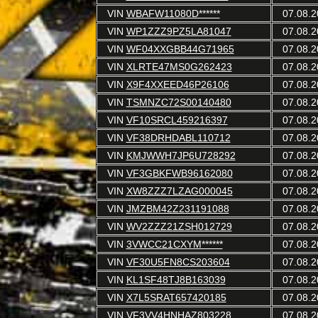
VIN
WBAFW11080D******
07.08.2
VIN
WP1ZZZ9PZ5LA81047
07.08.2
VIN
WF04XXGBB44G71965
07.08.2
VIN
XLRTE47MS0G262423
07.08.2
VIN
X9F4XXEED46P26106
07.08.2
VIN
TSMNZC72S00140480
07.08.2
VIN
VF10SRCL459216397
07.08.2
VIN
VF38DRHDABL110712
07.08.2
VIN
KMJWWH7JP6U728292
07.08.2
VIN
VF3GBKFWB96162080
07.08.2
VIN
XW8ZZZ7LZAG000045
07.08.2
VIN
JMZBM42Z231191088
07.08.2
VIN
WV2ZZZ21ZSH012729
07.08.2
VIN
3VWCC21CXYM******
07.08.2
VIN
VF30U5FN8CS203604
07.08.2
VIN
KL1SF48TJ8B163039
07.08.2
VIN
X7L5SRAT657420185
07.08.2
VIN
VF3VV4HNHAZ803228
07.08.2