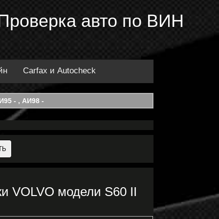
 Проверка авто по ВИН
йн
Carfax и Autocheck
95 - , АИ98 -
и VOLVO модели S60 II