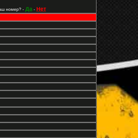
Да
Нет
аш номер? -
-