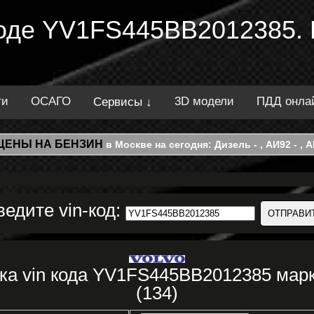
 коде YV1FS445BB2012385.
ти
ОСАГО
3D модели
ПДД онла
Сервисы ↓
ЦЕНЫ НА БЕНЗИН
в Москве на сегодня: Дизель - , АИ92 - , АИ
ведите vin-код:
ка vin кода YV1FS445BB2012385 марк
(134)