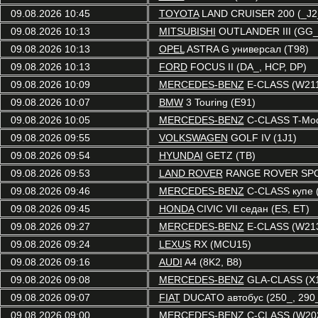
09.08.2026 10:45
TOYOTA
LAND CRUISER 200 (_J2
09.08.2026 10:13
MITSUBISHI
OUTLANDER III (GG_
09.08.2026 10:13
OPEL
ASTRA G универсал (T98)
09.08.2026 10:13
FORD
FOCUS II (DA_, HCP, DP)
09.08.2026 10:09
MERCEDES-BENZ
E-CLASS (W21
09.08.2026 10:07
BMW
3 Touring (E91)
09.08.2026 10:05
MERCEDES-BENZ
C-CLASS T-Mod
09.08.2026 09:55
VOLKSWAGEN
GOLF IV (1J1)
09.08.2026 09:54
HYUNDAI
GETZ (TB)
09.08.2026 09:53
LAND ROVER
RANGE ROVER SPO
09.08.2026 09:46
MERCEDES-BENZ
C-CLASS купе 
09.08.2026 09:45
HONDA
CIVIC VII седан (ES, ET)
09.08.2026 09:27
MERCEDES-BENZ
E-CLASS (W21
09.08.2026 09:24
LEXUS
RX (MCU15)
09.08.2026 09:16
AUDI
A4 (8K2, B8)
09.08.2026 09:08
MERCEDES-BENZ
GLA-CLASS (X
09.08.2026 09:07
FIAT
DUCATO автобус (250_, 290
09.08.2026 09:00
MERCEDES-BENZ
C-CLASS (W20