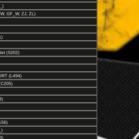
_)
W, GF_W, ZJ, ZL)
1)
el (S202)
RT (L494)
(C205)
3)
156)
_)
3)