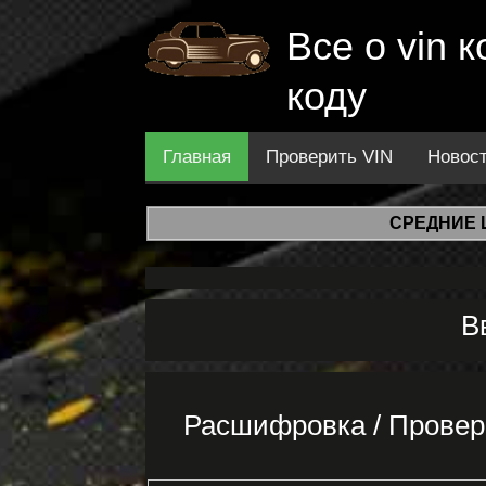
Все о vin
коду
Главная
Проверить VIN
Новос
СРЕДНИЕ 
В
Расшифровка / Провер