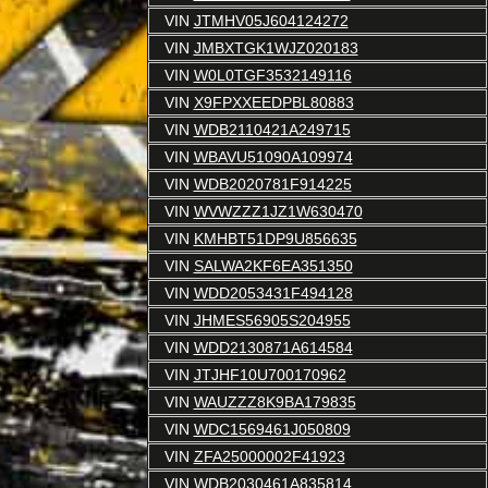
VIN
JTMHV05J604124272
VIN
JMBXTGK1WJZ020183
VIN
W0L0TGF3532149116
VIN
X9FPXXEEDPBL80883
VIN
WDB2110421A249715
VIN
WBAVU51090A109974
VIN
WDB2020781F914225
VIN
WVWZZZ1JZ1W630470
VIN
KMHBT51DP9U856635
VIN
SALWA2KF6EA351350
VIN
WDD2053431F494128
VIN
JHMES56905S204955
VIN
WDD2130871A614584
VIN
JTJHF10U700170962
VIN
WAUZZZ8K9BA179835
VIN
WDC1569461J050809
VIN
ZFA25000002F41923
VIN
WDB2030461A835814