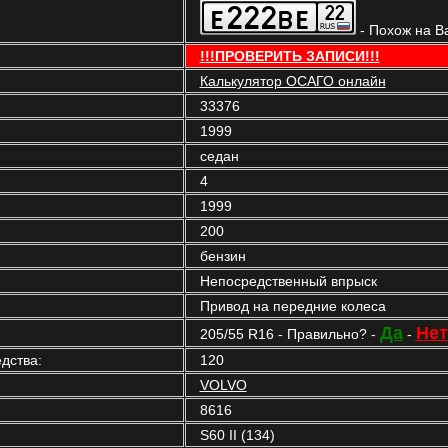
- Похож на В
!!!ПРОВЕРИТЬ ЗАПИСИ!!!
Калькулятор ОСАГО онлайн
33376
1999
седан
4
1999
200
бензин
Непосредственный впрыск
Привод на передние колеса
Да
Нет
205/55 R16 - Правильно? -
-
дства:
120
VOLVO
8616
S60 II (134)