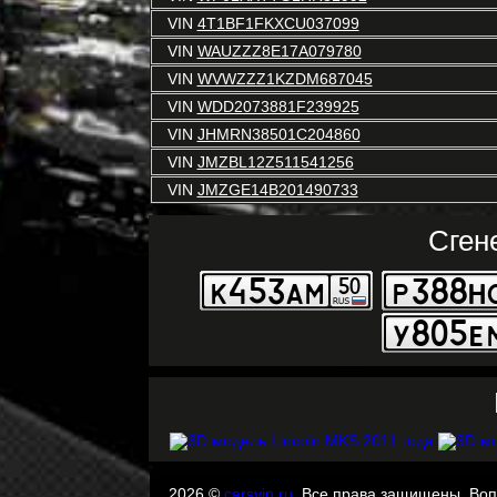
VIN
4T1BF1FKXCU037099
VIN
WAUZZZ8E17A079780
VIN
WVWZZZ1KZDM687045
VIN
WDD2073881F239925
VIN
JHMRN38501C204860
VIN
JMZBL12Z511541256
VIN
JMZGE14B201490733
Сген
2026 ©
carsvin.ru
. Все права защищены. Во