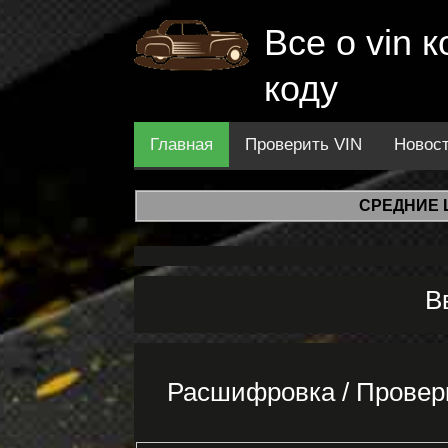
Все о vin
коду
Главная
Проверить VIN
Новос
СРЕДНИЕ 
В
Расшифровка / Провер