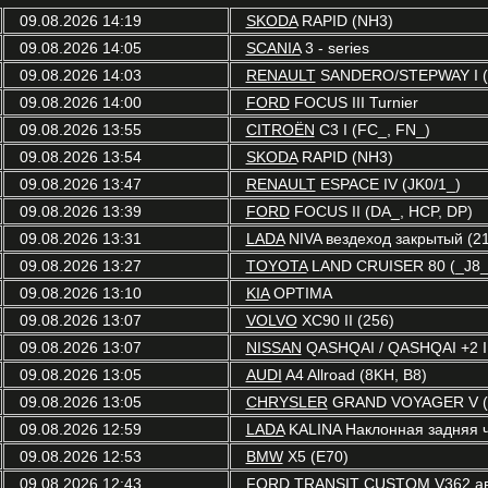
09.08.2026 14:19
SKODA
RAPID (NH3)
09.08.2026 14:05
SCANIA
3 - series
09.08.2026 14:03
RENAULT
SANDERO/STEPWAY I (
09.08.2026 14:00
FORD
FOCUS III Turnier
09.08.2026 13:55
CITROËN
C3 I (FC_, FN_)
09.08.2026 13:54
SKODA
RAPID (NH3)
09.08.2026 13:47
RENAULT
ESPACE IV (JK0/1_)
09.08.2026 13:39
FORD
FOCUS II (DA_, HCP, DP)
09.08.2026 13:31
LADA
NIVA вездеход закрытый (21
09.08.2026 13:27
TOYOTA
LAND CRUISER 80 (_J8_
09.08.2026 13:10
KIA
OPTIMA
09.08.2026 13:07
VOLVO
XC90 II (256)
09.08.2026 13:07
NISSAN
QASHQAI / QASHQAI +2 I 
09.08.2026 13:05
AUDI
A4 Allroad (8KH, B8)
09.08.2026 13:05
CHRYSLER
GRAND VOYAGER V (
09.08.2026 12:59
LADA
KALINA Наклонная задняя ч
09.08.2026 12:53
BMW
X5 (E70)
09.08.2026 12:43
FORD
TRANSIT CUSTOM V362 авт