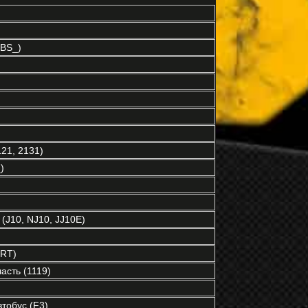
BS_)
21, 2131)
)
(J10, NJ10, JJ10E)
RT)
асть (1119)
обус (F3)