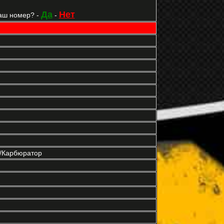
Да
Нет
аш номер? -
-
р/Карбюратор