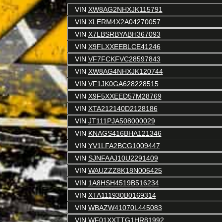
VIN
XW8AG2NHXJK115791
VIN
XLERM4X2A04270057
VIN
X7LBSRBYABH367093
VIN
X9FLXXEEBLCE41246
VIN
VF7FCKFVC28597843
VIN
XW8AG4NHXJK120744
VIN
VF1JK0GA628228515
VIN
X9F5XXEED57M28769
VIN
XTA212140D2128186
VIN
JT111PJA508000029
VIN
KNAGS416BHA121346
VIN
YV1LFA2BCG1009447
VIN
SJNFAAJ10U2291409
VIN
WAUZZZ8K18N006425
VIN
1A8HSH4519B516234
VIN
XTA111930B0169314
VIN
WBAZW41070L445083
VIN
WF01XXTTG1HR81992