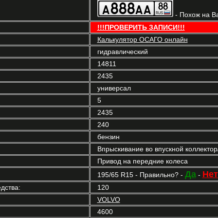
- Похож на В
!!!ПРОВЕРИТЬ ЗАПИСИ!!!
Калькулятор ОСАГО онлайн
гидравлический
14811
2435
универсал
5
2435
240
бензин
Впрыскивание во впускной коллекто
Привод на передние колеса
Да
Нет
195/65 R15 - Правильно? -
-
дства:
120
VOLVO
4600