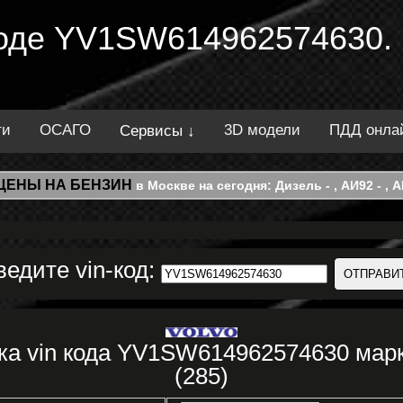
 коде YV1SW614962574630.
ти
ОСАГО
3D модели
ПДД онла
Сервисы ↓
ЦЕНЫ НА БЕНЗИН
в Москве на сегодня: Дизель - , АИ92 - , АИ
ведите vin-код:
ка vin кода YV1SW614962574630 марк
(285)