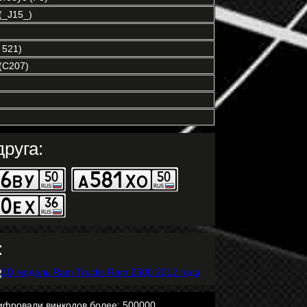
_J15_)
 521)
(C207)
руга:
:
ифровали винкодов более: 500000.