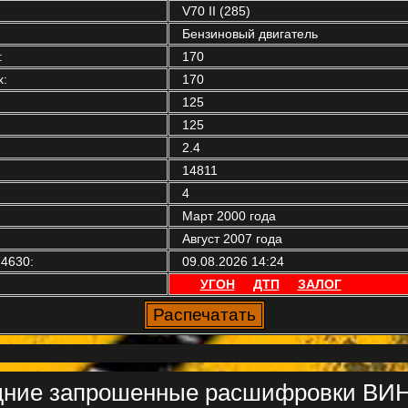
V70 II (285)
Бензиновый двигатель
:
170
:
170
125
125
2.4
14811
4
Март 2000 года
Август 2007 года
4630:
09.08.2026 14:24
УГОН
ДТП
ЗАЛОГ
ние запрошенные расшифровки ВИН