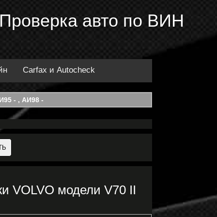
 Проверка авто по ВИН
йн
Carfax и Autocheck
95 - , АИ98 -
и VOLVO модели V70 II