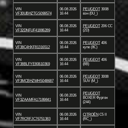
VIN
06.08.2026
PEUGEOT
3008
VF30UBHZTGS099574
16:44
вэн (0U_)
VIN
06.08.2026
PEUGEOT
206 CC
VF32DNFUF41886289
16:44
(2D)
VIN
06.08.2026
PEUGEOT
406
VF38C4HXF81316512
16:44
купе (8C)
VIN
06.08.2026
PEUGEOT
406
VF38BLFYE80610369
16:44
(8B)
VIN
06.08.2026
PEUGEOT
3008
VF3MCBHZWHS048687
16:44
SUV (M_)
PEUGEOT
VIN
06.08.2026
BOXER Фургон
VF3ZAAMFA17189841
16:44
(244)
VIN
06.08.2026
CITROËN
C5 II
VF7RCRFJC76751383
16:44
(RC_)