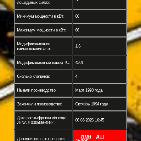
лошадиных силах:
Минимум мощности в кВт:
66
Максимум мощности в кВт:
66
Модификационное
1.6
наименование авто:
Модификационный номер ТС:
4301
Сколько клапанов:
4
Начали производство:
Март 1990 года
Закончили производство:
Октябрь 1994 года
Дата расшифровки vin кода
06.08.2026 16:45
Z8NAJL00050664852:
УГОН
ДТП
Дополнительные проверки: