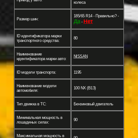
колеса
185/65 R14 - Правильно? -
Размер шин:
Да
Нет
-
ID идентификатора марки
80
транспортного средства:
Наименование
NISSAN
идентификатора марки авто:
ID модели транспорта:
1195
Наименование модели
100 NX (B13)
автомобиля:
Тип движка в ТС:
Бензиновый двигатель
Минимальная мощность в
90
лошадиных силах:
Максимальная мощность в
90