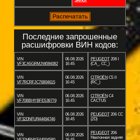
ЗАЛОГ
Последние запрошенные
расшифровки ВИН кодов:
VIN
06.08.2026
PEUGEOT
208 I
VF3CA5GRMJW084082
16:45
(CA_, CC_)
VIN
06.08.2026
CITROËN
C5 II
VF7RCRFJC76804615
16:45
(RC_)
VIN
06.08.2026
CITROËN
C4
VF70BBHYBFE539779
16:45
CACTUS
VIN
06.08.2026
PEUGEOT
206 CC
VF32DNFUR44494746
16:45
(2D)
PEUGEOT
206
VIN
06.08.2026
Наклонная задняя
VF32HRHYF44004590
16:45