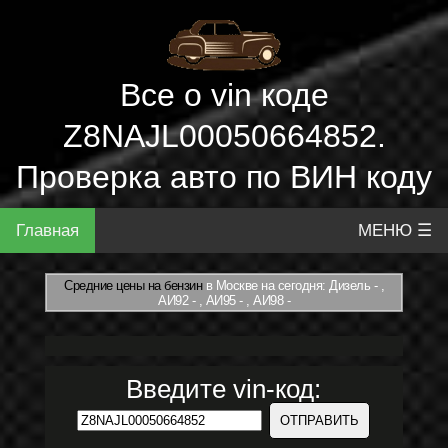
Все о vin коде
Z8NAJL00050664852.
Проверка авто по ВИН коду
Главная
МЕНЮ ☰
Средние цены на бензин
в Москве на сегодня: Дизель - ,
АИ92 - , АИ95 - , АИ98 -
Введите vin-код: