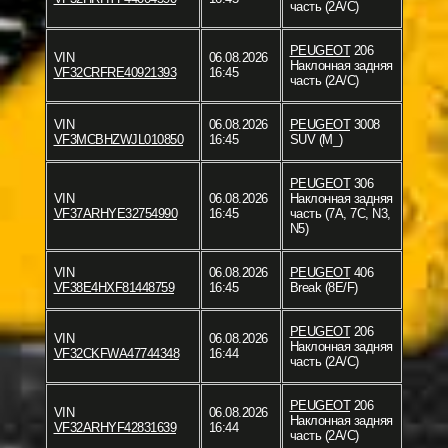
часть (2A/C)
PEUGEOT
206
VIN
06.08.2026
Наклонная задняя
VF32CRFRE40921393
16:45
часть (2A/C)
VIN
06.08.2026
PEUGEOT
3008
VF3MCBHZWJL010850
16:45
SUV (M_)
PEUGEOT
306
VIN
06.08.2026
Наклонная задняя
VF37ARHYE32754990
16:45
часть (7A, 7C, N3,
N5)
VIN
06.08.2026
PEUGEOT
406
VF38E4HXF81448759
16:45
Break (8E/F)
PEUGEOT
206
VIN
06.08.2026
Наклонная задняя
VF32CKFWA47744348
16:44
часть (2A/C)
PEUGEOT
206
VIN
06.08.2026
Наклонная задняя
VF32ARHYF42831639
16:44
часть (2A/C)