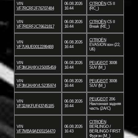
VIN
06.08.2026
CITROËN
C5 II
VF7RCRFJF76707484
16:44
(RC_)
VIN
06.08.2026
CITROËN
C5 II
VF7RERFJC76621817
16:44
Break (RE_)
CITROËN
VIN
06.08.2026
EVASION вэн (22,
VF7U6UE0012289488
16:44
U6)
VIN
06.08.2026
PEUGEOT
3008
VF3MJAHXVJS005459
16:44
SUV (M_)
VIN
06.08.2026
PEUGEOT
3008
VF3MJAHXVLS235974
16:44
SUV (M_)
PEUGEOT
206
VIN
06.08.2026
Наклонная задняя
VF32AKFUF43745185
16:44
часть (2A/C)
CITROËN
VIN
06.08.2026
BERLINGO /
VF7MBA9AE65154470
16:43
BERLINGO FIRST
Фургон (M_)