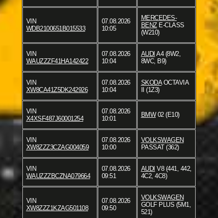
MERCEDES-
VIN
07.08.2026
BENZ
E-CLASS
WDB2100651B015533
10:05
(W210)
VIN
07.08.2026
AUDI
A4 (8W2,
WAUZZZF41HA142422
10:04
8WC, B9)
VIN
07.08.2026
SKODA
OCTAVIA
XW8CA41Z5DK242926
10:04
II (1Z3)
VIN
07.08.2026
BMW
02 (E10)
X4XSF487J60001254
10:01
VIN
07.08.2026
VOLKSWAGEN
XW8ZZZ3CZAG004059
10:00
PASSAT (362)
VIN
07.08.2026
AUDI
V8 (441, 442,
WAUZZZBCZNA079664
09:51
4C2, 4C8)
VOLKSWAGEN
VIN
07.08.2026
GOLF PLUS (5M1,
XW8ZZZ1KZAG501108
09:50
521)