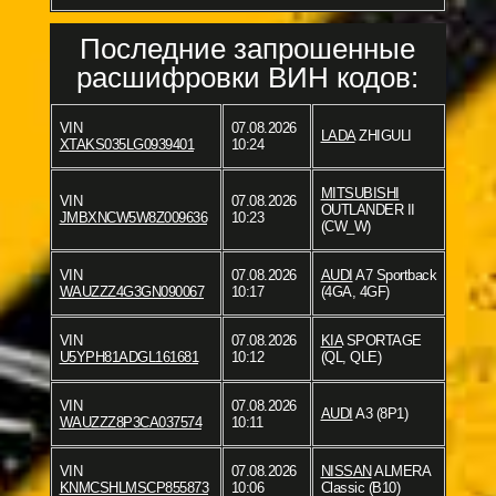
Последние запрошенные
расшифровки ВИН кодов:
VIN
07.08.2026
LADA
ZHIGULI
XTAKS035LG0939401
10:24
MITSUBISHI
VIN
07.08.2026
OUTLANDER II
JMBXNCW5W8Z009636
10:23
(CW_W)
VIN
07.08.2026
AUDI
A7 Sportback
WAUZZZ4G3GN090067
10:17
(4GA, 4GF)
VIN
07.08.2026
KIA
SPORTAGE
U5YPH81ADGL161681
10:12
(QL, QLE)
VIN
07.08.2026
AUDI
A3 (8P1)
WAUZZZ8P3CA037574
10:11
VIN
07.08.2026
NISSAN
ALMERA
KNMCSHLMSCP855873
10:06
Classic (B10)