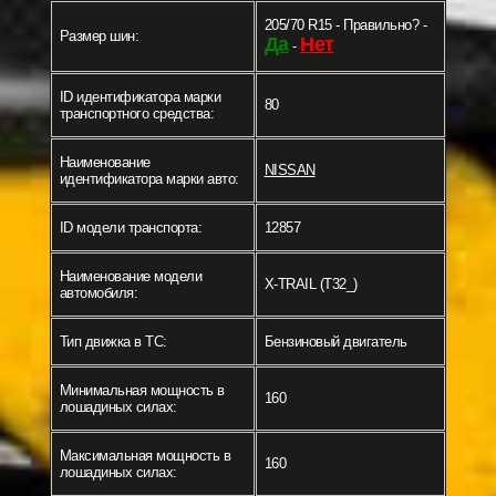
205/70 R15 - Правильно? -
Размер шин:
Да
Нет
-
ID идентификатора марки
80
транспортного средства:
Наименование
NISSAN
идентификатора марки авто:
ID модели транспорта:
12857
Наименование модели
X-TRAIL (T32_)
автомобиля:
Тип движка в ТС:
Бензиновый двигатель
Минимальная мощность в
160
лошадиных силах:
Максимальная мощность в
160
лошадиных силах: