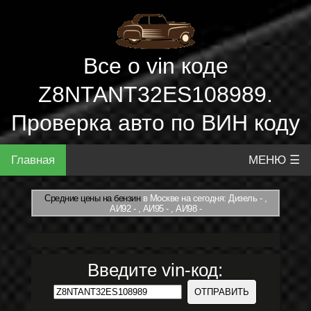
Все о vin коде
Z8NTANT32ES108989.
Проверка авто по ВИН коду
Главная
МЕНЮ ☰
Средние цены на бензин
в Москве на сегодня: Дизель - ,
АИ92 - , АИ95 - , АИ98 -
Введите vin-код: