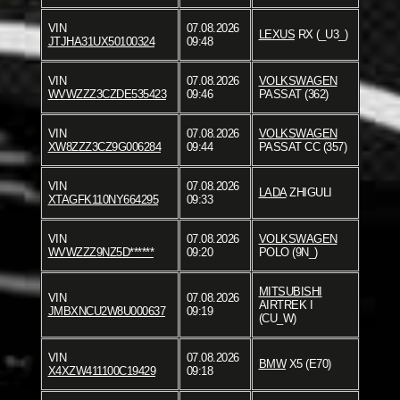
VIN
07.08.2026
LEXUS
RX (_U3_)
JTJHA31UX50100324
09:48
VIN
07.08.2026
VOLKSWAGEN
WVWZZZ3CZDE535423
09:46
PASSAT (362)
VIN
07.08.2026
VOLKSWAGEN
XW8ZZZ3CZ9G006284
09:44
PASSAT CC (357)
VIN
07.08.2026
LADA
ZHIGULI
XTAGFK110NY664295
09:33
VIN
07.08.2026
VOLKSWAGEN
WVWZZZ9NZ5D******
09:20
POLO (9N_)
MITSUBISHI
VIN
07.08.2026
AIRTREK I
JMBXNCU2W8U000637
09:19
(CU_W)
VIN
07.08.2026
BMW
X5 (E70)
X4XZW411100C19429
09:18