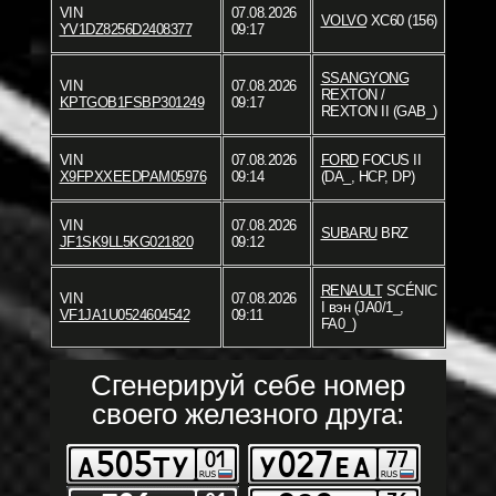
VIN
07.08.2026
VOLVO
XC60 (156)
YV1DZ8256D2408377
09:17
SSANGYONG
VIN
07.08.2026
REXTON /
KPTGOB1FSBP301249
09:17
REXTON II (GAB_)
VIN
07.08.2026
FORD
FOCUS II
X9FPXXEEDPAM05976
09:14
(DA_, HCP, DP)
VIN
07.08.2026
SUBARU
BRZ
JF1SK9LL5KG021820
09:12
RENAULT
SCÉNIC
VIN
07.08.2026
I вэн (JA0/1_,
VF1JA1U0524604542
09:11
FA0_)
Сгенерируй себе номер
своего железного друга: