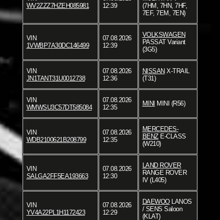
WV2ZZZ7HZEH085981
12:39
(7HM, 7HN, 7HF,
7EF, 7EM, 7EN)
VOLKSWAGEN
VIN
07.08.2026
PASSAT Variant
1VWBP7A30DC146499
12:39
(3G5)
VIN
07.08.2026
NISSAN
X-TRAIL
JN1TANT31U0012738
12:36
(T31)
VIN
07.08.2026
MINI
MINI (R56)
WMWSU3C57DT585084
12:35
MERCEDES-
VIN
07.08.2026
BENZ
E-CLASS
WDB2100621B208799
12:35
(W210)
LAND ROVER
VIN
07.08.2026
RANGE ROVER
SALGA2FF5EA193663
12:30
IV (L405)
DAEWOO
LANOS
VIN
07.08.2026
/ SENS Saloon
YV4A22PL1H1172423
12:29
(KLAT)