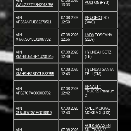
VIN
07.08.2026
AUDI
Q5 (FYB)
WAUZZZFY3N2018256
13:03
VIN
07.08.2026
PEUGEOT
307
VF33ANFUE82279511
12:59
(3A/C)
VIN
07.08.2026
LADA
TOSCANA
XTAKS045LJ1087732
12:56
(2107)
VIN
07.08.2026
HYUNDAI
GETZ
KMHBU51HP4U201945
12:49
(TB)
VIN
07.08.2026
HYUNDAI
SANTA
KMHSH81BDCU883755
12:43
FÉ II (CM)
RENAULT
VIN
07.08.2026
TRUCKS
Premium
VF627CPA000000702
12:42
2
VIN
07.08.2026
OPEL
MOKKA /
XUUJD7D51E0016919
12:40
MOKKA X (J13)
VOLKSWAGEN
VIN
07.08.2026
MULTIVAN V