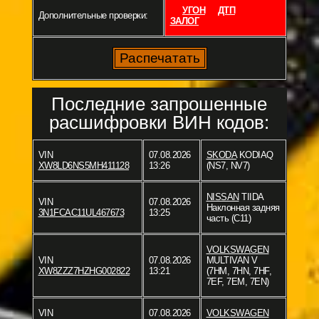
УГОН
ДТП
Дополнительные проверки:
ЗАЛОГ
Последние запрошенные
расшифровки ВИН кодов:
VIN
07.08.2026
SKODA
KODIAQ
XW8LD6NS5MH411128
13:26
(NS7, NV7)
NISSAN
TIIDA
VIN
07.08.2026
Наклонная задняя
3N1FCAC11UL467673
13:25
часть (C11)
VOLKSWAGEN
VIN
07.08.2026
MULTIVAN V
XW8ZZZ7HZHG002822
13:21
(7HM, 7HN, 7HF,
7EF, 7EM, 7EN)
VIN
07.08.2026
VOLKSWAGEN