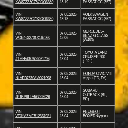
XW8ZZZ3CZ8GOO6380
13:19
PASSAT CC (357)
VIN
07.08.2026
VOLKSWAGEN
XW8ZZZ3CZ9GOO6380
13:18
PASSAT CC (357)
MERCEDES-
VIN
07.08.2026
BENZ
G-CLASS
WDB4632701X162960
13:06
(W463)
TOYOTA
LAND
VIN
07.08.2026
CRUISER 200
JTMHV05J504061794
13:04
(_J2_)
VIN
07.08.2026
HONDA
CIVIC VIII
NLAFD7670AW021098
13:04
седан (FD, FA)
SUBARU
VIN
07.08.2026
OUTBACK (BL,
JF1BP9LLA5G025926
13:04
BP)
VIN
07.08.2026
PEUGEOT
VF3YAZMFB12367021
13:04
BOXER Фургон