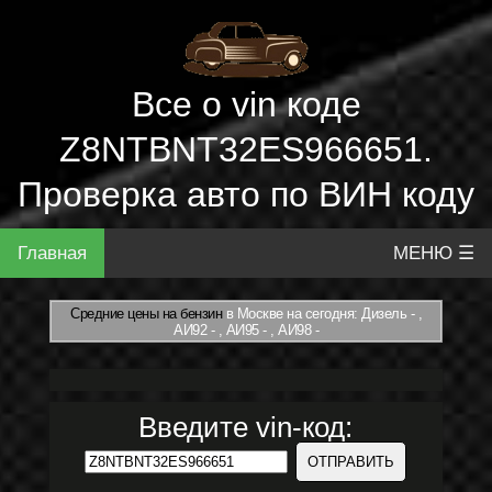
Все о vin коде
Z8NTBNT32ES966651.
Проверка авто по ВИН коду
Главная
МЕНЮ ☰
Средние цены на бензин
в Москве на сегодня: Дизель - ,
АИ92 - , АИ95 - , АИ98 -
Введите vin-код: