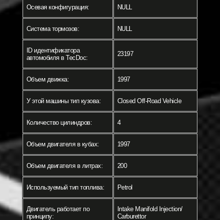
Осевая конфигурация:
NULL
Система тормозов:
NULL
ID идентификатора
23197
автомобиля в TecDoc:
Объем движка:
1997
У этой машины тип кузова:
Closed Off-Road Vehicle
Количество цилиндров:
4
Объем двигателя в кубах:
1997
Объем двигателя в литрах:
200
Используемый тип топлива:
Petrol
Двигатель работает по
Intake Manifold Injection/
принципу:
Carburettor