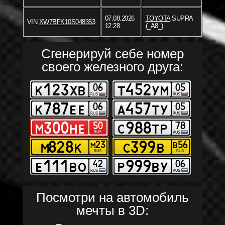
07.08.2026
TOYOTA
SUPRA
VIN
XW7BFK10S048353
12:28
(_A8_)
Сгенерируй себе номер
своего железного друга:
Посмотри на автомобиль
мечты в 3D: