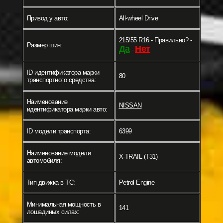
Привод у авто:
All-wheel Drive
215/55 R16 - Правильно? -
Размер шин:
Да
Нет
-
ID идентификатора марки
80
транспортного средства:
Наименование
NISSAN
идентификатора марки авто:
ID модели транспорта:
6399
Наименование модели
X-TRAIL (T31)
автомобиля:
Тип движка в ТС:
Petrol Engine
Минимальная мощность в
141
лошадиных силах: