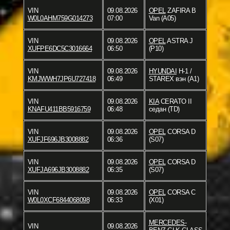
VIN
09.08.2026
OPEL
ZAFIRA B
W0L0AHM759G014273
07:00
Van (A05)
VIN
09.08.2026
OPEL
ASTRA J
XUFPE6DC5C3016664
06:50
(P10)
VIN
09.08.2026
HYUNDAI
H-1 /
KMJWWH7JP6U727418
06:49
STAREX вэн (A1)
VIN
09.08.2026
KIA
CERATO II
KNAFU411BB5916759
06:48
седан (TD)
VIN
09.08.2026
OPEL
CORSA D
XUFJF696JB3008882
06:36
(S07)
VIN
09.08.2026
OPEL
CORSA D
XUFJA696JB3008882
06:35
(S07)
VIN
09.08.2026
OPEL
CORSA C
W0L0XCF6844068098
06:33
(X01)
MERCEDES-
VIN
09.08.2026