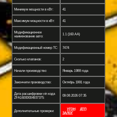
Минимум мощности в кВт:
41
Максимум мощности в кВт:
41
Модификационное
1.1 (160.AA)
наименование авто:
Модификационный номер ТС:
7474
Сколько клапанов:
2
Начали производство:
Январь 1988 года
Закончили производство:
Октябрь 1991 года
Дата расшифровки vin кода
09.08.2026 07:35
ZFA16000004937375:
УГОН
ДТП
Дополнительные проверки:
ЗАЛОГ