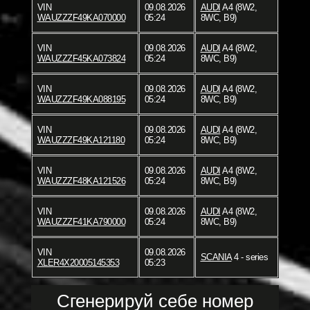
VIN
09.08.2026
AUDI
A4 (8W2,
WAUZZZF49KA070000
05:24
8WC, B9)
VIN
09.08.2026
AUDI
A4 (8W2,
WAUZZZF45KA073824
05:24
8WC, B9)
VIN
09.08.2026
AUDI
A4 (8W2,
WAUZZZF49KA088195
05:24
8WC, B9)
VIN
09.08.2026
AUDI
A4 (8W2,
WAUZZZF49KA121180
05:24
8WC, B9)
VIN
09.08.2026
AUDI
A4 (8W2,
WAUZZZF48KA121526
05:24
8WC, B9)
VIN
09.08.2026
AUDI
A4 (8W2,
WAUZZZF41KA790000
05:24
8WC, B9)
VIN
09.08.2026
SCANIA
4 - series
XLER4X20005145353
05:23
Сгенерируй себе номер