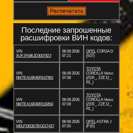
Последние запрошенные
расшифровки ВИН кодов:
VIN
09.08.2026
OPEL
CORSA D
XUFJF686JD3007823
07:21
(S07)
TOYOTA
VIN
09.08.2026
COROLLA Verso
NMTEA16R40R167892
07:08
(ZER_, ZZE12_,
R1_)
TOYOTA
VIN
09.08.2026
COROLLA Verso
NMTEA16R40R116859
07:08
(ZER_, ZZE12_,
R1_)
VIN
09.08.2026
OPEL
ASTRA J
W0LPD6DD7BG017437
07:05
(P10)