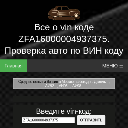
Все о vin коде
ZFA16000004937375.
Проверка авто по ВИН коду
Главная
МЕНЮ ☰
Средние цены на бензин
в Москве на сегодня: Дизель - ,
АИ92 - , АИ95 - , АИ98 -
Введите vin-код: