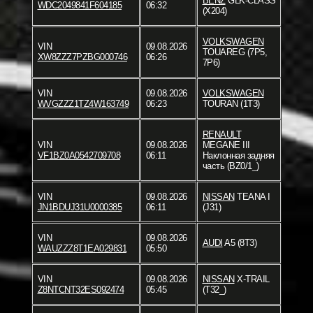
BENZ
GLK-CLASS
WDC2049841F604185
06:32
(X204)
VOLKSWAGEN
VIN
09.08.2026
TOUAREG (7P5,
XW8ZZZ7PZBG000746
06:26
7P6)
VIN
09.08.2026
VOLKSWAGEN
WVGZZZ1TZ4W163749
06:23
TOURAN (1T3)
RENAULT
VIN
09.08.2026
MEGANE III
VF1BZ0A0542709708
06:11
Наклонная задняя
часть (BZ0/1_)
VIN
09.08.2026
NISSAN
TEANA I
JN1BDUJ31U0000385
06:11
(J31)
VIN
09.08.2026
AUDI
A5 (8T3)
WAUZZZ8T1EA029831
05:50
VIN
09.08.2026
NISSAN
X-TRAIL
Z8NTCNT32ES092474
05:45
(T32_)