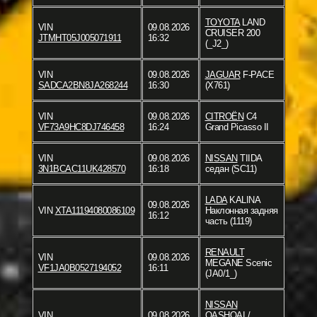
TOYOTA
LAND
VIN
09.08.2026
CRUISER 200
JTMHT05J005071911
16:32
(_J2_)
VIN
09.08.2026
JAGUAR
F-PACE
SADCA2BN8JA268244
16:30
(X761)
VIN
09.08.2026
CITROËN
C4
VF73A9HC8DJ746458
16:24
Grand Picasso II
VIN
09.08.2026
NISSAN
TIIDA
3N1BCAC11UK428570
16:18
седан (SC11)
LADA
KALINA
09.08.2026
VIN
XTA11194080086109
Наклонная задняя
16:12
часть (1119)
RENAULT
VIN
09.08.2026
MEGANE Scenic
VF1JA0B0527194052
16:11
(JA0/1_)
NISSAN
VIN
09.08.2026
QASHQAI /