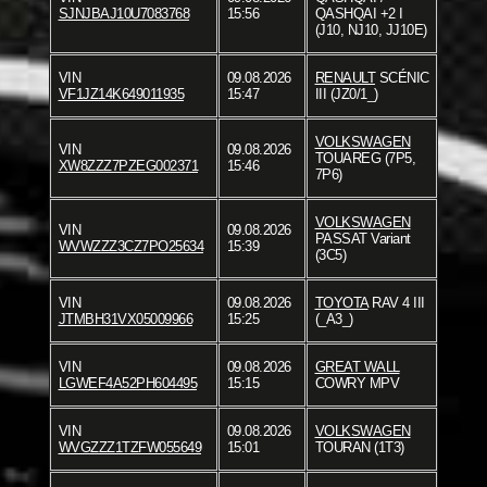
SJNJBAJ10U7083768
15:56
QASHQAI +2 I
(J10, NJ10, JJ10E)
VIN
09.08.2026
RENAULT
SCÉNIC
VF1JZ14K649011935
15:47
III (JZ0/1_)
VOLKSWAGEN
VIN
09.08.2026
TOUAREG (7P5,
XW8ZZZ7PZEG002371
15:46
7P6)
VOLKSWAGEN
VIN
09.08.2026
PASSAT Variant
WVWZZZ3CZ7PO25634
15:39
(3C5)
VIN
09.08.2026
TOYOTA
RAV 4 III
JTMBH31VX05009966
15:25
(_A3_)
VIN
09.08.2026
GREAT WALL
LGWEF4A52PH604495
15:15
COWRY MPV
VIN
09.08.2026
VOLKSWAGEN
WVGZZZ1TZFW055649
15:01
TOURAN (1T3)