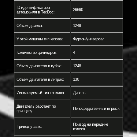
ID идентификатора
26660
автомобиля в TecDoc:
Объем движка:
1248
У этой машины тип кузова:
Фургон/универсал
Количество цилиндров:
4
Объем двигателя в кубах:
1248
Объем двигателя в литрах:
130
Используемый тип топлива:
Дизель
Двигатель работает по
Непосредственный впрыск
принципу:
Привод на передние
Привод у авто:
колеса