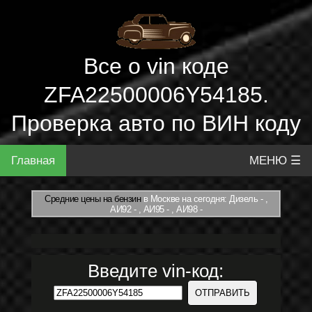
Все о vin коде
ZFA22500006Y54185.
Проверка авто по ВИН коду
Главная
МЕНЮ ☰
Средние цены на бензин
в Москве на сегодня: Дизель - ,
АИ92 - , АИ95 - , АИ98 -
Введите vin-код: