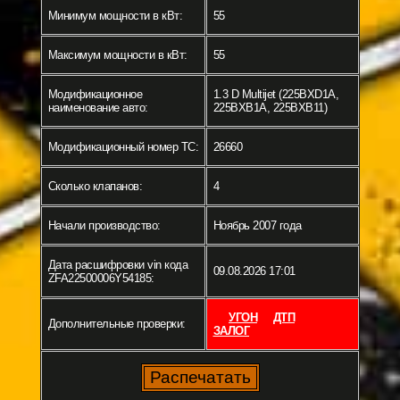
Минимум мощности в кВт:
55
Максимум мощности в кВт:
55
Модификационное
1.3 D Multijet (225BXD1A,
наименование авто:
225BXB1A, 225BXB11)
Модификационный номер ТС:
26660
Сколько клапанов:
4
Начали производство:
Ноябрь 2007 года
Дата расшифровки vin кода
09.08.2026 17:01
ZFA22500006Y54185:
УГОН
ДТП
Дополнительные проверки:
ЗАЛОГ