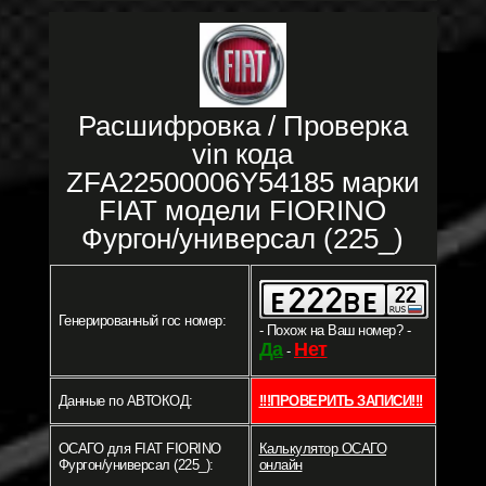
Расшифровка / Проверка
vin кода
ZFA22500006Y54185 марки
FIAT модели FIORINO
Фургон/универсал (225_)
Генерированный гос номер:
- Похож на Ваш номер? -
Да
Нет
-
Данные по АВТОКОД:
!!!ПРОВЕРИТЬ ЗАПИСИ!!!
ОСАГО для FIAT FIORINO
Калькулятор ОСАГО
Фургон/универсал (225_):
онлайн