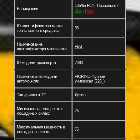
185/65 R14 - Правильно? -
Размер шин:
Да
Нет
-
ID идентификатора марки
35
транспортного средства:
Наименование
FIAT
идентификатора марки авто:
ID модели транспорта:
7383
Наименование модели
FIORINO Фургон/
автомобиля:
универсал (225_)
Тип движка в ТС:
Дизель
Минимальная мощность в
75
лошадиных силах:
Максимальная мощность в
75
лошадиных силах: