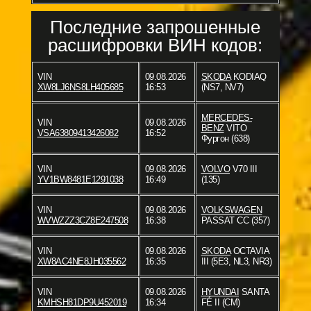
Последние запрошенные
расшифровки ВИН кодов:
VIN
09.08.2026
SKODA
KODIAQ
XW8LJ6NS8LH405685
16:53
(NS7, NV7)
MERCEDES-
VIN
09.08.2026
BENZ
VITO
VSA63809413426082
16:52
Фургон (638)
VIN
09.08.2026
VOLVO
V70 III
YV1BW8481E1291038
16:49
(135)
VIN
09.08.2026
VOLKSWAGEN
WVWZZZ3CZ8E247508
16:38
PASSAT CC (357)
VIN
09.08.2026
SKODA
OCTAVIA
XW8AC4NE8JH035562
16:35
III (5E3, NL3, NR3)
VIN
09.08.2026
HYUNDAI
SANTA
KMHSH81DP9U452019
16:34
FÉ II (CM)