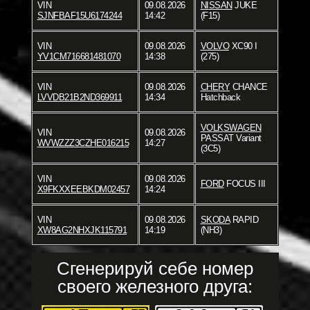
VIN
09.08.2026
NISSAN
JUKE
SJNFBAF15U6174244
14:42
(F15)
VIN
09.08.2026
VOLVO
XC90 I
YV1CM716681481070
14:38
(275)
VIN
09.08.2026
CHERY
CHANCE
LVVDB21B2ND369911
14:34
Hatchback
VOLKSWAGEN
VIN
09.08.2026
PASSAT Variant
WVWZZZ3CZHE016215
14:27
(3C5)
VIN
09.08.2026
FORD
FOCUS III
X9FKXXEEBKDM02457
14:24
VIN
09.08.2026
SKODA
RAPID
XW8AG2NHXJK115791
14:19
(NH3)
Сгенерируй себе номер
своего железного друга: