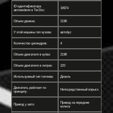
ID идентификатора
19974
автомобиля в TecDoc:
Объем движка:
2198
У этой машины тип кузова:
автобус
Количество цилиндров:
4
Объем двигателя в кубах:
2198
Объем двигателя в литрах:
220
Используемый тип топлива:
Дизель
Двигатель работает по
Непосредственный впрыск
принципу:
Привод на передние
Привод у авто:
колеса