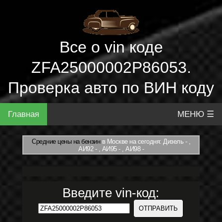
Все о vin коде
ZFA25000002P86053.
Проверка авто по ВИН коду
Главная
МЕНЮ ☰
Средние цены на бензин
в Москве на сегодня: Дизель - ,
АИ92 - , АИ95 - , АИ98 -
Введите vin-код: