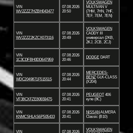
VOLKSWAGEN
VIN
07.08.2026
MULTIVAN V
WV2ZZZ7HZBH043477
20:50
(7HM, 7HN, 7HF,
7EF, 7EM, 7EN)
VOLKSWAGEN
VIN
07.08.2026
CADDY III
WV2ZZZ2KZCX073116
20:49
универсал (2KB,
2KJ, 2CB, 2CJ)
VIN
07.08.2026
DODGE
DART
1C3CDFBH0DD647959
20:46
MERCEDES-
VIN
07.08.2026
BENZ
GLK-CLASS
WDC2049871F515515
20:44
(X204)
VIN
07.08.2026
PEUGEOT
406
VF38CXFZE80659475
20:41
купе (8C)
VIN
07.08.2026
NISSAN
ALMERA
KNMCSHLAS6P505433
20:41
Classic (B10)
VOLKSWAGEN
VIN
07.08.2026