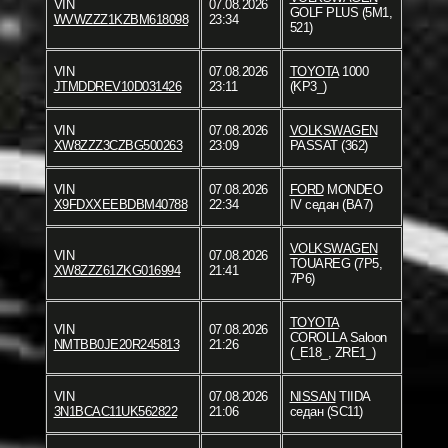
VIN
07.08.2026
GOLF PLUS (5M1,
WVWZZZ1KZBM618098
23:34
521)
VIN
07.08.2026
TOYOTA
1000
JTMDDREV10D031426
23:11
(KP3_)
VIN
07.08.2026
VOLKSWAGEN
XW8ZZZ3CZBG500263
23:09
PASSAT (362)
VIN
07.08.2026
FORD
MONDEO
X9FDXXEEBDBM40788
22:34
IV седан (BA7)
VOLKSWAGEN
VIN
07.08.2026
TOUAREG (7P5,
XW8ZZZ61ZKG016994
21:41
7P6)
TOYOTA
VIN
07.08.2026
COROLLA Saloon
NMTBB0JE20R245813
21:26
(_E18_, ZRE1_)
VIN
07.08.2026
NISSAN
TIIDA
3N1BCAC11UK562822
21:06
седан (SC11)