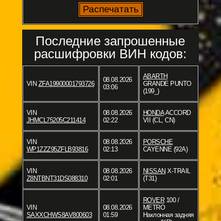
Последние запрошенные
расшифровки ВИН кодов:
ABARTH
08.08.2026
VIN
ZFA19900001793726
GRANDE PUNTO
03:06
(199_)
VIN
08.08.2026
HONDA
ACCORD
JHMCL75205C211414
02:22
VII (CL, CN)
VIN
08.08.2026
PORSCHE
WP1ZZZ95ZFLB93816
02:13
CAYENNE (92A)
VIN
08.08.2026
NISSAN
X-TRAIL
Z8NTBNT31DS088310
02:01
(T31)
ROVER
100 /
VIN
08.08.2026
METRO
SAXXCHWS8AV800603
01:59
Наклонная задняя