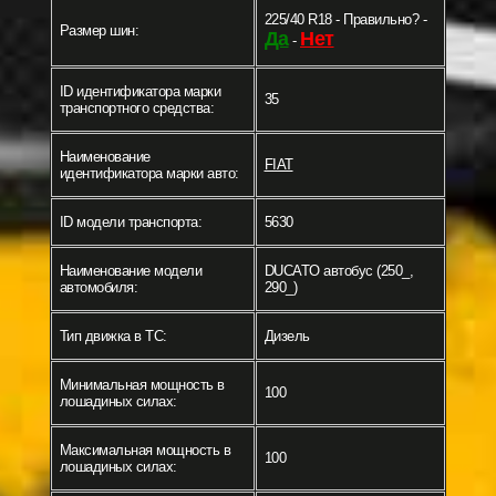
225/40 R18 - Правильно? -
Размер шин:
Да
Нет
-
ID идентификатора марки
35
транспортного средства:
Наименование
FIAT
идентификатора марки авто:
ID модели транспорта:
5630
Наименование модели
DUCATO автобус (250_,
автомобиля:
290_)
Тип движка в ТС:
Дизель
Минимальная мощность в
100
лошадиных силах:
Максимальная мощность в
100
лошадиных силах: