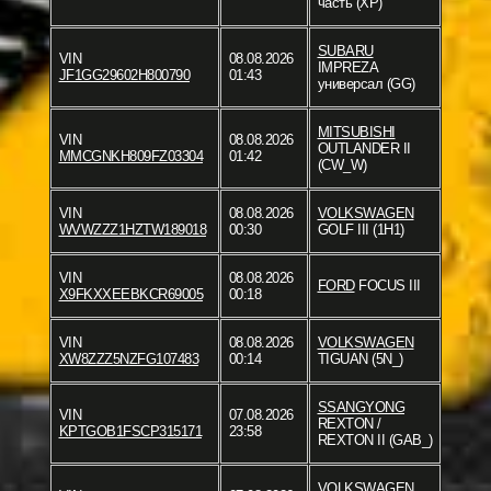
часть (XP)
SUBARU
VIN
08.08.2026
IMPREZA
JF1GG29602H800790
01:43
универсал (GG)
MITSUBISHI
VIN
08.08.2026
OUTLANDER II
MMCGNKH809FZ03304
01:42
(CW_W)
VIN
08.08.2026
VOLKSWAGEN
WVWZZZ1HZTW189018
00:30
GOLF III (1H1)
VIN
08.08.2026
FORD
FOCUS III
X9FKXXEEBKCR69005
00:18
VIN
08.08.2026
VOLKSWAGEN
XW8ZZZ5NZFG107483
00:14
TIGUAN (5N_)
SSANGYONG
VIN
07.08.2026
REXTON /
KPTGOB1FSCP315171
23:58
REXTON II (GAB_)
VOLKSWAGEN