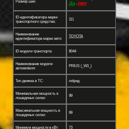
Размер шин:
Да
Нет
-
ID идентификатора марки
111
транспортного средства:
Наименование
TOYOTA
идентификатора марки авто:
ID модели транспорта:
8044
Наименование модели
PRIUS (_W3_)
автомобиля:
Тип движка в ТС:
гибрид
Минимальная мощность в
99
лошадиных силах:
Максимальная мощность в
99
лошадиных силах:
Минимум мощности в кВт:
73