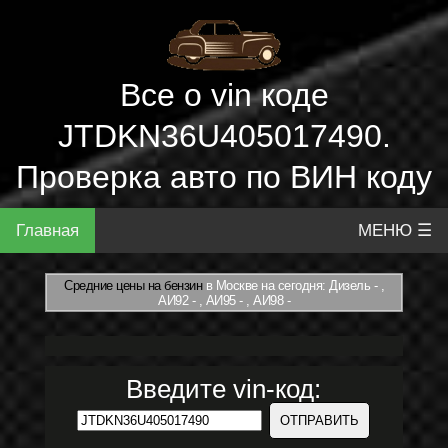
Все о vin коде
JTDKN36U405017490.
Проверка авто по ВИН коду
Главная
МЕНЮ ☰
Средние цены на бензин
в Москве на сегодня: Дизель - ,
АИ92 - , АИ95 - , АИ98 -
Введите vin-код: