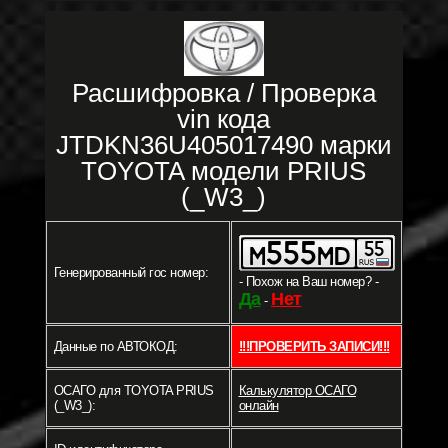
Расшифровка / Проверка
vin кода
JTDKN36U405017490 марки
TOYOTA модели PRIUS
(_W3_)
Генерированный гос номер:
- Похож на Ваш номер? -
Да
Нет
-
Данные по АВТОКОД:
!!!ПРОВЕРИТЬ ЗАПИСИ!!!
ОСАГО для TOYOTA PRIUS
Калькулятор ОСАГО
(_W3_):
онлайн