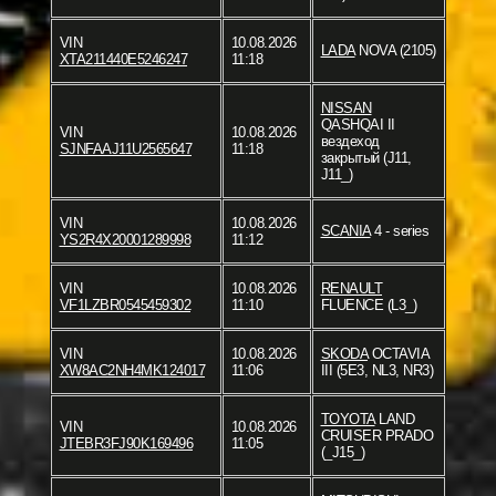
VIN
10.08.2026
LADA
NOVA (2105)
XTA211440E5246247
11:18
NISSAN
QASHQAI II
VIN
10.08.2026
вездеход
SJNFAAJ11U2565647
11:18
закрытый (J11,
J11_)
VIN
10.08.2026
SCANIA
4 - series
YS2R4X20001289998
11:12
VIN
10.08.2026
RENAULT
VF1LZBR0545459302
11:10
FLUENCE (L3_)
VIN
10.08.2026
SKODA
OCTAVIA
XW8AC2NH4MK124017
11:06
III (5E3, NL3, NR3)
TOYOTA
LAND
VIN
10.08.2026
CRUISER PRADO
JTEBR3FJ90K169496
11:05
(_J15_)