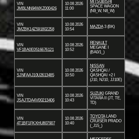
MITSUBISHI
VIN
10.08.2026
SPACE WAGON
JMBLNN94WXZ000426
11:00
(N9_W, N8_W)
VIN
10.08.2026
MAZDA
3 (BK)
JMZBK14Z591802258
10:54
RENAULT
VIN
10.08.2026
MEGANE I
VF1BA0E0516676121
10:52
(BA0/1_)
NISSAN
VIN
10.08.2026
QASHQAI /
SJNFAAJ10U2613485
10:50
QASHQAI +2 I
(J10, NJ10, JJ10E)
SUZUKI
GRAND
VIN
10.08.2026
VITARA II (JT, TE,
JSAJTDA4V00213406
10:43
TD)
TOYOTA
LAND
VIN
10.08.2026
CRUISER PRADO
4T1BF1FKXHU807907
10:40
(_J15_)