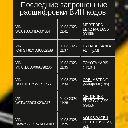
Последние запрошенные
расшифровки ВИН кодов:
MERCEDES-
VIN
10.08.2026
BENZ
M-CLASS
WDC1660041A004024
11:41
(W166)
VIN
10.08.2026
HYUNDAI
SANTA
KMHSH81XDBU662389
11:37
FÉ II (CM)
VIN
10.08.2026
TOYOTA
YARIS
VNKKD3D3X0A298206
11:35
(_P13_)
VIN
10.08.2026
OPEL
ASTRA G
W0L0TGF35W2217477
11:34
универсал (T98)
MERCEDES-
VIN
10.08.2026
BENZ
G-CLASS
WDB4633461X204517
11:28
(W463)
VOLKSWAGEN
VIN
10.08.2026
GOLF PLUS (5M1,
WVWZZZ1KZAM064103
11:25
521)