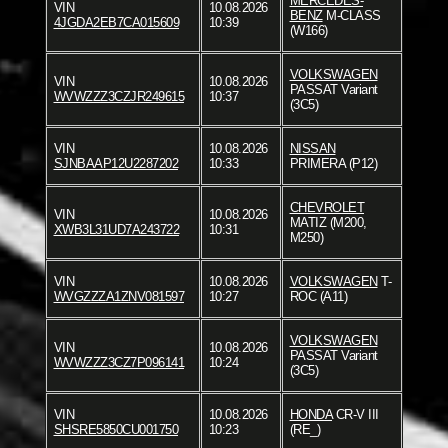
MERCEDES-
VIN
10.08.2026
BENZ
M-CLASS
4JGDA2EB7CA015609
10:39
(W166)
VOLKSWAGEN
VIN
10.08.2026
PASSAT Variant
WVWZZZ3CZJR249615
10:37
(3C5)
VIN
10.08.2026
NISSAN
SJNBAAP12U2287202
10:33
PRIMERA (P12)
CHEVROLET
VIN
10.08.2026
MATIZ (M200,
XWB3L31UD7A243722
10:31
M250)
VIN
10.08.2026
VOLKSWAGEN
T-
WVGZZZA1ZNV081597
10:27
ROC (A11)
VOLKSWAGEN
VIN
10.08.2026
PASSAT Variant
WVWZZZ3CZ7P096141
10:24
(3C5)
VIN
10.08.2026
HONDA
CR-V III
SHSRE5850CU001750
10:23
(RE_)