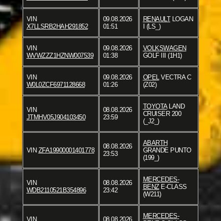
VIN
09.08.2026
RENAULT
LOGAN
X7LLSRB2HAH291852
01:51
I (LS_)
VIN
09.08.2026
VOLKSWAGEN
WVWZZZ1HZNW007539
01:38
GOLF III (1H1)
VIN
09.08.2026
OPEL
VECTRA C
W0L0ZCF6971128668
01:26
(Z02)
TOYOTA
LAND
VIN
08.08.2026
CRUISER 200
JTMHV05J904103450
23:59
(_J2_)
ABARTH
08.08.2026
VIN
ZFA19900001401778
GRANDE PUNTO
23:53
(199_)
MERCEDES-
VIN
08.08.2026
BENZ
E-CLASS
WDB2110521B354896
23:42
(W211)
MERCEDES-
VIN
08.08.2026