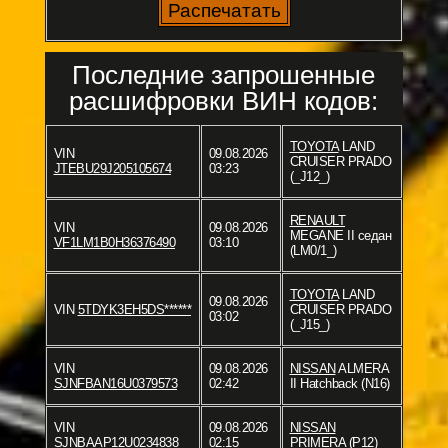
Последние запрошенные
расшифровки ВИН кодов:
TOYOTA
LAND
VIN
09.08.2026
CRUISER PRADO
JTEBU29J205105674
03:23
(_J12_)
RENAULT
VIN
09.08.2026
MEGANE II седан
VF1LM1B0H36376490
03:10
(LM0/1_)
TOYOTA
LAND
09.08.2026
VIN
5TDYK3EH5DS******
CRUISER PRADO
03:02
(_J15_)
VIN
09.08.2026
NISSAN
ALMERA
SJNFBAN16U0379573
02:42
II Hatchback (N16)
VIN
09.08.2026
NISSAN
SJNBAAP12U0234838
02:15
PRIMERA (P12)