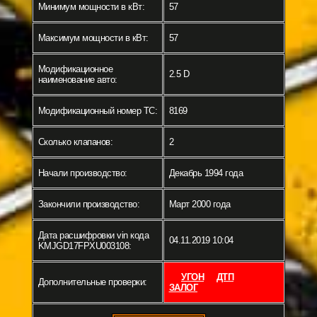
Минимум мощности в кВт:
57
Максимум мощности в кВт:
57
Модификационное
2.5 D
наименование авто:
Модификационный номер ТС:
8169
Сколько клапанов:
2
Начали производство:
Декабрь 1994 года
Закончили производство:
Март 2000 года
Дата расшифровки vin кода
04.11.2019 10:04
KMJGD17FPXU003108:
УГОН
ДТП
Дополнительные проверки:
ЗАЛОГ