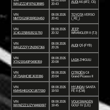
VIN
08.08.2026
AUDI
A6 (4F2, C6)
WAUZZZ4F97N138985
20:43
VIN
08.08.2026
TOYOTA
VERSO
NMTDG26R30R024450
20:41
(_R2_)
VIN
08.08.2026
JEEP
1C4GJ25B81B211793
20:32
WRANGLER II (TJ)
VIN
08.08.2026
AUDI
Q5 (FYB)
WAUZZZFY2N2067366
20:26
VIN
08.08.2026
LADA
ZHIGULI
XTA219140P0490359
20:08
VIN
08.08.2026
CITROËN
C4
VF73A9HC8EJ633386
20:04
Grand Picasso II
VIN
08.08.2026
HYUNDAI
SANTA
KMHSH81XDCU877000
19:50
FÉ II (CM)
VIN
08.08.2026
VOLKSWAGEN
WVWZZZ1JZYW460097
19:45
GOLF IV (1J1)