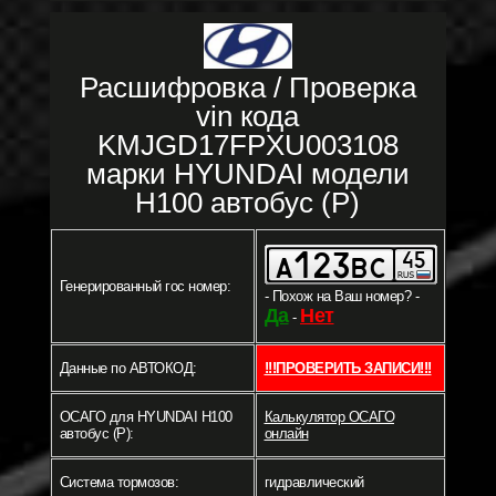
Расшифровка / Проверка
vin кода
KMJGD17FPXU003108
марки HYUNDAI модели
H100 автобус (P)
Генерированный гос номер:
- Похож на Ваш номер? -
Да
Нет
-
Данные по АВТОКОД:
!!!ПРОВЕРИТЬ ЗАПИСИ!!!
ОСАГО для HYUNDAI H100
Калькулятор ОСАГО
автобус (P):
онлайн
Система тормозов:
гидравлический