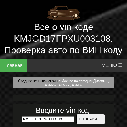
Все о vin коде
KMJGD17FPXU003108.
Проверка авто по ВИН коду
Главная
МЕНЮ ☰
Средние цены на бензин
в Москве на сегодня: Дизель - ,
АИ92 - , АИ95 - , АИ98 -
Введите vin-код: