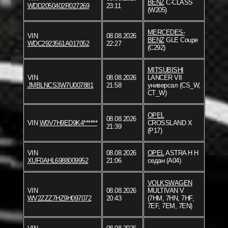
BENZ
C-CLASS
WDD2050402R027269
23:11
(W205)
MERCEDES-
VIN
08.08.2026
BENZ
GLE Coupe
WDC2923561A017052
22:27
(C292)
MITSUBISHI
VIN
08.08.2026
LANCER VII
JMBLNCS3W7U007881
21:58
универсал (CS_W,
CT_W)
OPEL
08.08.2026
VIN
W0V7H9ED9K4******
CROSSLAND X
21:39
(P17)
VIN
08.08.2026
OPEL
ASTRA H H
XUF0AHL6988009952
21:06
седан (A04)
VOLKSWAGEN
VIN
08.08.2026
MULTIVAN V
WV2ZZZ7HZ9H097072
20:43
(7HM, 7HN, 7HF,
7EF, 7EM, 7EN)