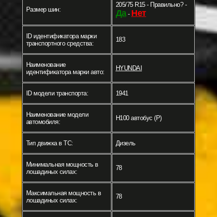
205/75 R15 - Правильно? -
Размер шин:
Да
Нет
-
ID идентификатора марки
183
транспортного средства:
Наименование
HYUNDAI
идентификатора марки авто:
ID модели транспорта:
1941
Наименование модели
H100 автобус (P)
автомобиля:
Тип движка в ТС:
Дизель
Минимальная мощность в
78
лошадиных силах:
Максимальная мощность в
78
лошадиных силах: