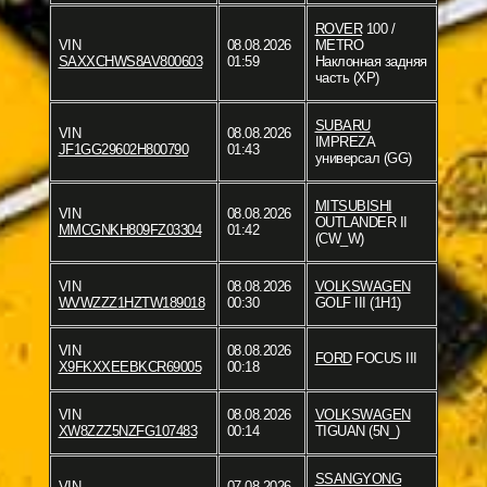
ROVER
100 /
VIN
08.08.2026
METRO
SAXXCHWS8AV800603
01:59
Наклонная задняя
часть (XP)
SUBARU
VIN
08.08.2026
IMPREZA
JF1GG29602H800790
01:43
универсал (GG)
MITSUBISHI
VIN
08.08.2026
OUTLANDER II
MMCGNKH809FZ03304
01:42
(CW_W)
VIN
08.08.2026
VOLKSWAGEN
WVWZZZ1HZTW189018
00:30
GOLF III (1H1)
VIN
08.08.2026
FORD
FOCUS III
X9FKXXEEBKCR69005
00:18
VIN
08.08.2026
VOLKSWAGEN
XW8ZZZ5NZFG107483
00:14
TIGUAN (5N_)
SSANGYONG
VIN
07.08.2026