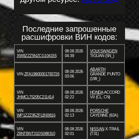
Последние запрошенные
расшифровки ВИН кодов:
VIN
08.08.2026
VOLKSWAGEN
XW8ZZZ5NZCG104155
04:39
TIGUAN (5N_)
ABARTH
08.08.2026
VIN
ZFA19900001793726
GRANDE PUNTO
03:06
(199_)
VIN
08.08.2026
HONDA
ACCORD
JHMCL75205C211414
02:22
VII (CL, CN)
VIN
08.08.2026
PORSCHE
WP1ZZZ95ZFLB93816
02:13
CAYENNE (92A)
VIN
08.08.2026
NISSAN
X-TRAIL
Z8NTBNT31DS088310
02:01
(T31)