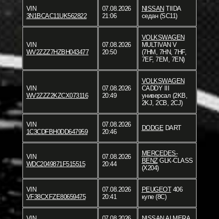
VIN
07.08.2026
NISSAN
TIIDA
3N1BCAC11UK562822
21:06
седан (SC11)
VOLKSWAGEN
VIN
07.08.2026
MULTIVAN V
WV2ZZZ7HZBH043477
20:50
(7HM, 7HN, 7HF,
7EF, 7EM, 7EN)
VOLKSWAGEN
VIN
07.08.2026
CADDY III
WV2ZZZ2KZCX073116
20:49
универсал (2KB,
2KJ, 2CB, 2CJ)
VIN
07.08.2026
DODGE
DART
1C3CDFBH0DD647959
20:46
MERCEDES-
VIN
07.08.2026
BENZ
GLK-CLASS
WDC2049871F515515
20:44
(X204)
VIN
07.08.2026
PEUGEOT
406
VF38CXFZE80659475
20:41
купе (8C)
VIN
07.08.2026
NISSAN
ALMERA