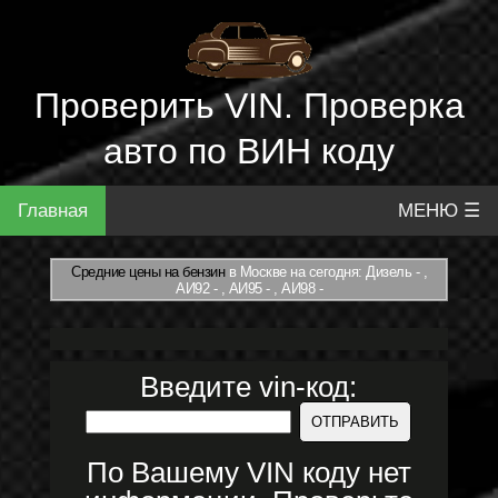
Проверить VIN. Проверка
авто по ВИН коду
Главная
МЕНЮ ☰
Средние цены на бензин
в Москве на сегодня: Дизель - ,
АИ92 - , АИ95 - , АИ98 -
Введите vin-код:
По Вашему VIN коду нет