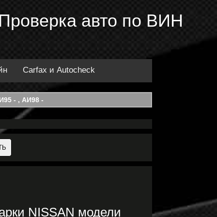
 Проверка авто по ВИН
йн
Carfax и Autocheck
95 - , АИ98 -
марки NISSAN модели