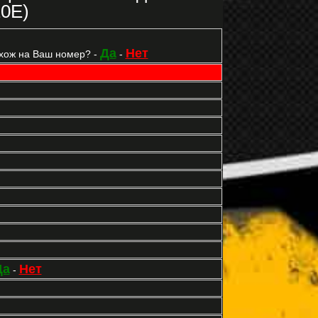
10E)
Да
Нет
хож на Ваш номер? -
-
Да
Нет
-