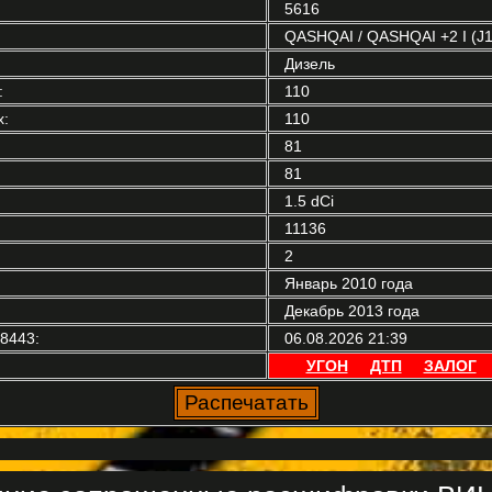
5616
QASHQAI / QASHQAI +2 I (J1
Дизель
:
110
:
110
81
81
1.5 dCi
11136
2
Январь 2010 года
Декабрь 2013 года
8443:
06.08.2026 21:39
УГОН
ДТП
ЗАЛОГ