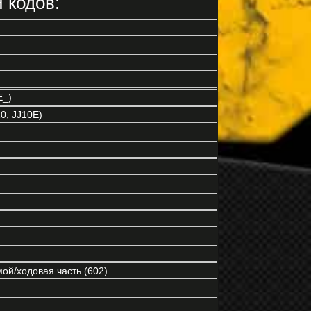
 кодов:
E_)
0, JJ10E)
ой/ходовая часть (602)