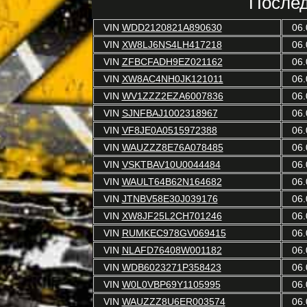
Послед
VIN
WDD2120821A890630
06.
VIN
XW8LJ6NS4LH417218
06.
VIN
ZFBCFADH9EZ021162
06.
VIN
XW8AC4NH0JK121011
06.
VIN
WV1ZZZ2EZA6007836
06.
VIN
SJNFBAJ1002318967
06.
VIN
VF8JE0A0515972388
06.
VIN
WAUZZZ8E76A078485
06.
VIN
VSKTBAV10U0044484
06.
VIN
WAULT64B62N164682
06.
VIN
JTNBV58E30J039176
06.
VIN
XW8JF25L2CH701246
06.
VIN
RUMKEC978GV069415
06.
VIN
NLAFD76408W001182
06.
VIN
WDB6023271P358423
06.
VIN
W0L0VBP69Y1105995
06.
VIN
WAUZZZ8U6ER003574
06.