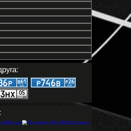
руга:
: