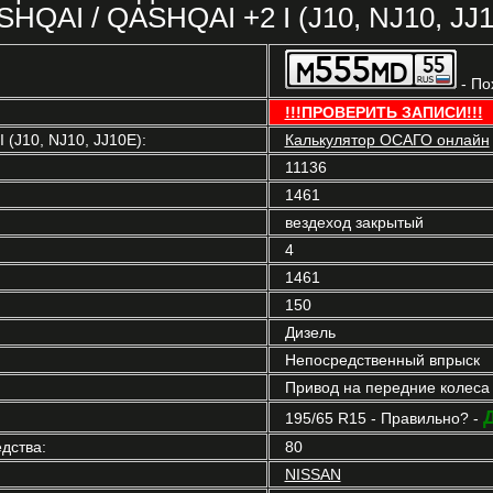
HQAI / QASHQAI +2 I (J10, NJ10, JJ
- По
!!!ПРОВЕРИТЬ ЗАПИСИ!!!
(J10, NJ10, JJ10E):
Калькулятор ОСАГО онлайн
11136
1461
вездеход закрытый
4
1461
150
Дизель
Непосредственный впрыск
Привод на передние колеса
195/65 R15 - Правильно? -
дства:
80
NISSAN