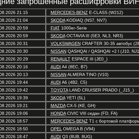
ние запрошенные расшифровки ВИН
08.2026 21:15
MERCEDES-BENZ
E-CLASS (W212)
08.2026 21:04
SKODA
KODIAQ (NS7, NV7)
08.2026 20:59
FIAT
1000er-Serie
08.2026 20:59
SKODA
OCTAVIA III (5E3, NL3, NR3)
08.2026 20:31
VOLKSWAGEN
CRAFTER 30-35 автобус (2
08.2026 20:30
NISSAN
QASHQAI / QASHQAI +2 I (J10, NJ1
08.2026 20:29
RENAULT
ESPACE III (JE0_)
08.2026 20:16
AUDI
A4 (8EC, B7)
08.2026 20:13
NISSAN
ALMERA TINO (V10)
08.2026 19:44
AUDI
A6 (4B2, C5)
08.2026 19:42
TOYOTA
LAND CRUISER PRADO (_J15_)
08.2026 19:39
SKODA
YETI (5L)
08.2026 19:21
MAZDA
CX-5 (KE, GH)
08.2026 19:06
HONDA
CIVIC VIII седан (FD, FA)
08.2026 18:57
MERCEDES-BENZ
T1 c бортовой платформ
08.2026 18:50
OPEL
OMEGA B (V94)
08.2026 18:47
AUDI
Q3 (8UB, 8UG)