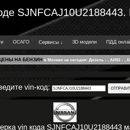
 коде SJNFCAJ10U2188443.
ти
ОСАГО
3D модели
ПДД онла
Сервисы ↓
ЦЕНЫ НА БЕНЗИН
в Москве на сегодня: Дизель - , АИ92 - , АИ
ведите vin-код:
ерка vin кода SJNFCAJ10U2188443 