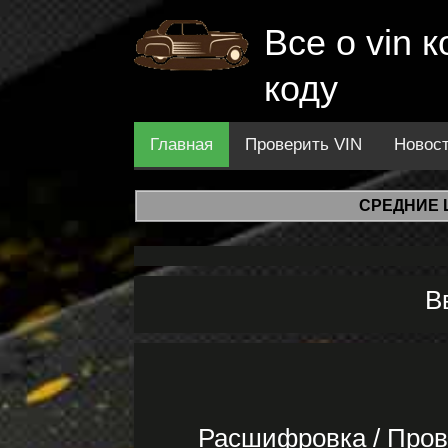
Все о vin
коду
Главная
Проверить VIN
Новос
СРЕДНИЕ 
В
Расшифровка / Пров