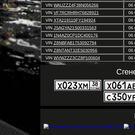
VIN
WAUZZZ4F38N056266
06.
VIN
VF7RCRHRH76828921
06.
VIN
XTA219110FY194924
06.
VIN
JSAGYA21S00331563
06.
VIN
1N4AZ0CP1DC400176
06.
VIN
Z8NBFAB1753092794
06.
VIN
Z8NTANT32ES030956
06.
VIN
WVWZZZ3CZ8P100604
06.
Сген