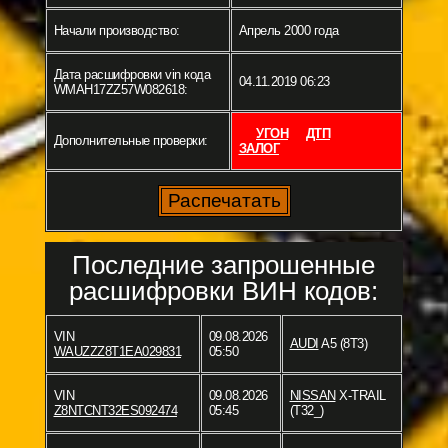
Начали производство:
Апрель 2000 года
Дата расшифровки vin кода
04.11.2019 06:23
WMAH17ZZ57W082618:
УГОН
ДТП
Дополнительные проверки:
ЗАЛОГ
Последние запрошенные
расшифровки ВИН кодов:
VIN
09.08.2026
AUDI
A5 (8T3)
WAUZZZ8T1EA029831
05:50
VIN
09.08.2026
NISSAN
X-TRAIL
Z8NTCNT32ES092474
05:45
(T32_)