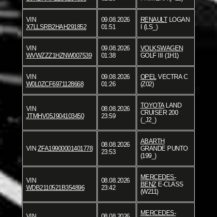
VIN
09.08.2026
RENAULT
LOGAN
X7LLSRB2HAH291852
01:51
I (LS_)
VIN
09.08.2026
VOLKSWAGEN
WVWZZZ1HZNW007539
01:38
GOLF III (1H1)
VIN
09.08.2026
OPEL
VECTRA C
W0L0ZCF6971128668
01:26
(Z02)
TOYOTA
LAND
VIN
08.08.2026
CRUISER 200
JTMHV05J904103450
23:59
(_J2_)
ABARTH
08.08.2026
VIN
ZFA19900001401778
GRANDE PUNTO
23:53
(199_)
MERCEDES-
VIN
08.08.2026
BENZ
E-CLASS
WDB2110521B354896
23:42
(W211)
MERCEDES-
VIN
08.08.2026