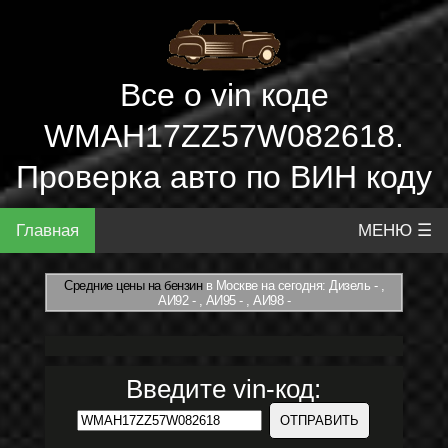
Все о vin коде
WMAH17ZZ57W082618.
Проверка авто по ВИН коду
Главная
МЕНЮ ☰
Средние цены на бензин
в Москве на сегодня: Дизель - ,
АИ92 - , АИ95 - , АИ98 -
Введите vin-код: