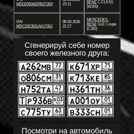
BENZ
C-CLASS
WDD2050402R027269
23:11
(W205)
MERCEDES-
VIN
08.08.2026
BENZ
GLE Coupe
WDC2923561A017052
22:27
(C292)
Сгенерируй себе номер
своего железного друга:
Посмотри на автомобиль