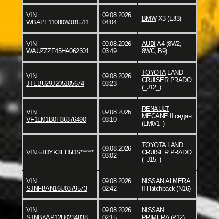
VIN
09.08.2026
BMW
X3 (E83)
WBAPE11080WJ81511
04:04
VIN
09.08.2026
AUDI
A4 (8W2,
WAUZZZF45HA062301
03:49
8WC, B9)
TOYOTA
LAND
VIN
09.08.2026
CRUISER PRADO
JTEBU29J205105674
03:23
(_J12_)
RENAULT
VIN
09.08.2026
MEGANE II седан
VF1LM1B0H36376490
03:10
(LM0/1_)
TOYOTA
LAND
09.08.2026
VIN
5TDYK3EH5DS******
CRUISER PRADO
03:02
(_J15_)
VIN
09.08.2026
NISSAN
ALMERA
SJNFBAN16U0379573
02:42
II Hatchback (N16)
VIN
09.08.2026
NISSAN
SJNBAAP12U0234838
02:15
PRIMERA (P12)