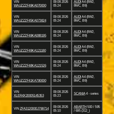
VIN
09.08.2026
AUDI
A4 (8W2,
WAUZZZF49KA070000
05:24
8WC, B9)
VIN
09.08.2026
AUDI
A4 (8W2,
WAUZZZF45KA073824
05:24
8WC, B9)
VIN
09.08.2026
AUDI
A4 (8W2,
WAUZZZF49KA088195
05:24
8WC, B9)
VIN
09.08.2026
AUDI
A4 (8W2,
WAUZZZF49KA121180
05:24
8WC, B9)
VIN
09.08.2026
AUDI
A4 (8W2,
WAUZZZF48KA121526
05:24
8WC, B9)
VIN
09.08.2026
AUDI
A4 (8W2,
WAUZZZF41KA790000
05:24
8WC, B9)
VIN
09.08.2026
SCANIA
4 - series
XLER4X20005145353
05:23
09.08.2026
ABARTH
500 / 595
VIN
ZFA3120000J799714
05:10
/ 695 (312_)