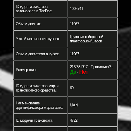
ID идентификатора
1006741
автомобиля в TecDoc:
Объем движка:
11967
Грузовик c бортовой
У этой машины тип кузова:
платформой/шасси
Объем двигателя в кубах:
11967
215/55 R17 - Правильно? -
Размер шин:
Да
Нет
-
ID идентификатора марки
69
транспортного средства:
Наименование
MAN
идентификатора марки авто:
ID модели транспорта:
4722