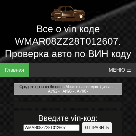
Все о vin коде
WMAR08ZZ28T012607.
Проверка авто по ВИН коду
Главная
МЕНЮ ☰
Средние цены на бензин
в Москве на сегодня: Дизель - ,
АИ92 - , АИ95 - , АИ98 -
Введите vin-код: