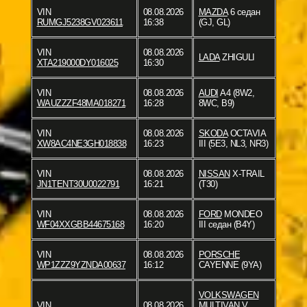
VIN
08.08.2026
MAZDA
6 седан
RUMGJ5238GV023611
16:38
(GJ, GL)
VIN
08.08.2026
LADA
ZHIGULI
XTA219000DY016025
16:30
VIN
08.08.2026
AUDI
A4 (8W2,
WAUZZZF48MA018271
16:28
8WC, B9)
VIN
08.08.2026
SKODA
OCTAVIA
XW8AC4NE3GH018838
16:23
III (5E3, NL3, NR3)
VIN
08.08.2026
NISSAN
X-TRAIL
JN1TENT30U0022791
16:21
(T30)
VIN
08.08.2026
FORD
MONDEO
WF04XXGBB44675168
16:20
III седан (B4Y)
VIN
08.08.2026
PORSCHE
WP1ZZZ9YZNDA00637
16:12
CAYENNE (9YA)
VOLKSWAGEN
VIN
08.08.2026
MULTIVAN V