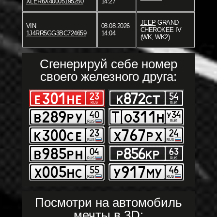
XLER6X40005195250
14:27
JEEP
GRAND
VIN
08.08.2026
CHEROKEE IV
1J4RR5GG3BC724659
14:04
(WK, WK2)
Сгенерируй себе номер
своего железного друга:
Посмотри на автомобиль
мечты в 3D: