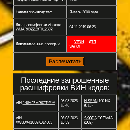
Начали производство:
Январь 2000 года
Дата расшифровки vin кода
04.11.2019 06:23
WMAR08ZZ28T012607:
УГОН
ДТП
Дополнительные проверки:
ЗАЛОГ
Последние запрошенные
расшифровки ВИН кодов:
08.08.2026
NISSAN
100 NX
VIN
JN8AF5MR6CT******
16:48
(B13)
VIN
08.08.2026
SKODA
OCTAVIA I
XW8DX41U59K014603
16:39
(1U2)