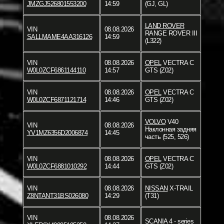
JMZGJ526801553200
14:59
(GJ, GL)
LAND ROVER
VIN
08.08.2026
RANGE ROVER III
SALLMAME4AA316126
14:59
(L322)
VIN
08.08.2026
OPEL
VECTRA C
W0L0ZCF6861144110
14:57
GTS (Z02)
VIN
08.08.2026
OPEL
VECTRA C
W0L0ZCF6871121714
14:46
GTS (Z02)
VOLVO
V40
VIN
08.08.2026
Наклонная задняя
YV1MZ6356D2006874
14:45
часть (525, 526)
VIN
08.08.2026
OPEL
VECTRA C
W0L0ZCF6881010292
14:44
GTS (Z02)
VIN
08.08.2026
NISSAN
X-TRAIL
Z8NTANT31BS026080
14:29
(T31)
VIN
08.08.2026
SCANIA
4 - series