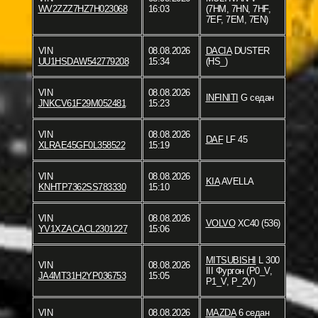
WV2ZZZ7HZ7H023068
16:03
(7HM, 7HN, 7HF,
7EF, 7EM, 7EN)
VIN
08.08.2026
DACIA
DUSTER
UU1HSDAW542779208
15:34
(HS_)
VIN
08.08.2026
INFINITI
G седан
JNKCV61F29M052481
15:23
VIN
08.08.2026
DAF
LF 45
XLRAE45GF0L358522
15:19
VIN
08.08.2026
KIA
AVELLA
KNHTP7362SS783330
15:10
VIN
08.08.2026
VOLVO
XC40 (536)
YV1XZACACL2301227
15:06
MITSUBISHI
L 300
VIN
08.08.2026
III Фургон (P0_V,
JA4MT31H2YP036753
15:05
P1_V, P_2V)
VIN
08.08.2026
MAZDA
6 седан