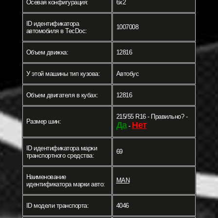
Осевая конфигурация:
6x2
ID идентификатора
1007008
автомобиля в TecDoc:
Объем движка:
12816
У этой машины тип кузова:
Автобус
Объем двигателя в кубах:
12816
215/55 R16 - Правильно? -
Размер шин:
Да
Нет
-
ID идентификатора марки
69
транспортного средства:
Наименование
MAN
идентификатора марки авто:
ID модели транспорта:
4046