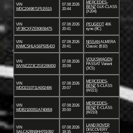
MERCEDES-
VIN
07.08.2026
BENZ
GLK-CLASS
WDC2049871F515515
20:44
(X204)
VIN
07.08.2026
PEUGEOT
406
VF38CXFZE80659475
20:41
купе (8C)
VIN
07.08.2026
NISSAN
ALMERA
KNMCSHLAS6P505433
20:41
Classic (B10)
VOLKSWAGEN
VIN
07.08.2026
PASSAT Variant
WVWZZZ3CZGE206830
20:09
(3C5)
MERCEDES-
VIN
07.08.2026
BENZ
S-CLASS
WDD2210711A002496
20:07
(W221)
MERCEDES-
VIN
07.08.2026
BENZ
E-CLASS
WDB2100351A740658
20:00
(W210)
LAND ROVER
VIN
07.08.2026
DISCOVERY
SALCA2BN0HH701092
19:35