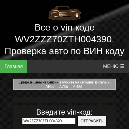
Все о vin коде
WV2ZZZ70ZTH004390.
Проверка авто по ВИН коду
Главная
МЕНЮ ☰
Средние цены на бензин
в Москве на сегодня: Дизель - ,
АИ92 - , АИ95 - , АИ98 -
Введите vin-код: