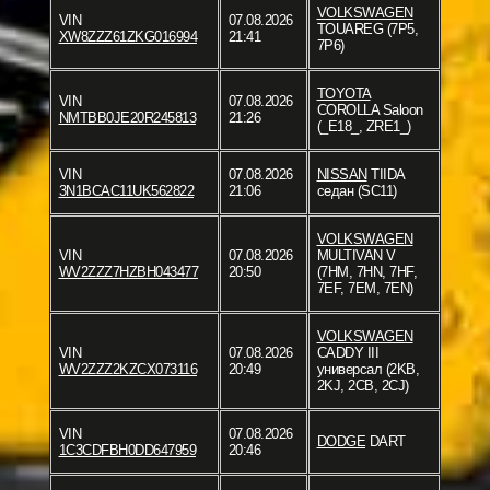
VOLKSWAGEN
VIN
07.08.2026
TOUAREG (7P5,
XW8ZZZ61ZKG016994
21:41
7P6)
TOYOTA
VIN
07.08.2026
COROLLA Saloon
NMTBB0JE20R245813
21:26
(_E18_, ZRE1_)
VIN
07.08.2026
NISSAN
TIIDA
3N1BCAC11UK562822
21:06
седан (SC11)
VOLKSWAGEN
VIN
07.08.2026
MULTIVAN V
WV2ZZZ7HZBH043477
20:50
(7HM, 7HN, 7HF,
7EF, 7EM, 7EN)
VOLKSWAGEN
VIN
07.08.2026
CADDY III
WV2ZZZ2KZCX073116
20:49
универсал (2KB,
2KJ, 2CB, 2CJ)
VIN
07.08.2026
DODGE
DART
1C3CDFBH0DD647959
20:46