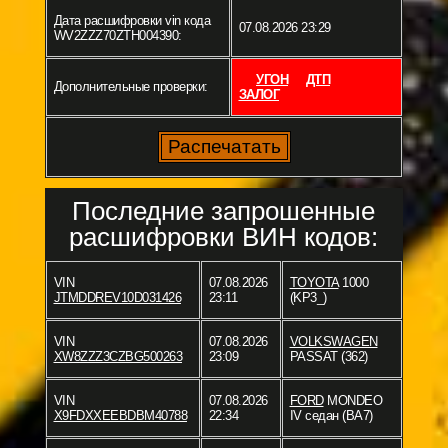
Дата расшифровки vin кода
07.08.2026 23:29
WV2ZZZ70ZTH004390:
УГОН
ДТП
Дополнительные проверки:
ЗАЛОГ
Последние запрошенные
расшифровки ВИН кодов:
VIN
07.08.2026
TOYOTA
1000
JTMDDREV10D031426
23:11
(KP3_)
VIN
07.08.2026
VOLKSWAGEN
XW8ZZZ3CZBG500263
23:09
PASSAT (362)
VIN
07.08.2026
FORD
MONDEO
X9FDXXEEBDBM40788
22:34
IV седан (BA7)