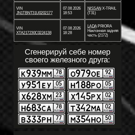
VIN
07.08.2026
NISSAN
X-TRAIL
JN1TBNT31U0202177
18:53
(T31)
LADA
PRIORA
VIN
07.08.2026
Наклонная задняя
XTA217230C0224138
18:28
часть (2172)
Сгенерируй себе номер
своего железного друга: