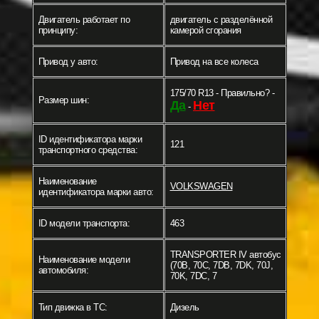
Двигатель работает по
двигатель с разделённой
принципу:
камерой сгорания
Привод у авто:
Привод на все колеса
175/70 R13 - Правильно? -
Размер шин:
Да
Нет
-
ID идентификатора марки
121
транспортного средства:
Наименование
VOLKSWAGEN
идентификатора марки авто:
ID модели транспорта:
463
TRANSPORTER IV автобус
Наименование модели
(70B, 70C, 7DB, 7DK, 70J,
автомобиля:
70K, 7DC, 7
Тип движка в ТС:
Дизель