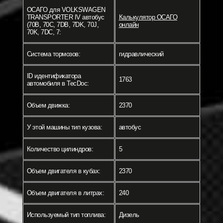
ОСАГО для VOLKSWAGEN
TRANSPORTER IV автобус
Калькулятор ОСАГО
(70B, 70C, 7DB, 7DK, 70J,
онлайн
70K, 7DC, 7:
Система тормозов:
гидравлический
ID идентификатора
1763
автомобиля в TecDoc:
Объем движка:
2370
У этой машины тип кузова:
автобус
Количество цилиндров:
5
Объем двигателя в кубах:
2370
Объем двигателя в литрах:
240
Используемый тип топлива:
Дизель