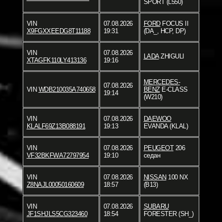
SPORT (L550)
VIN
07.08.2026
FORD
FOCUS II
X9FGXXEEDG8T11188
19:31
(DA_, HCP, DP)
VIN
07.08.2026
LADA
ZHIGULI
XTAGFK110LY413136
19:16
MERCEDES-
07.08.2026
VIN
WDB210035A740658
BENZ
E-CLASS
19:14
(W210)
VIN
07.08.2026
DAEWOO
KLALF69Z13B088191
19:13
EVANDA (KLAL)
VIN
07.08.2026
PEUGEOT
206
VF32BKFWA72797954
19:10
седан
VIN
07.08.2026
NISSAN
100 NX
Z8NAJL00050160609
18:57
(B13)
VIN
07.08.2026
SUBARU
JF1SHJLS5CG323460
18:54
FORESTER (SH_)