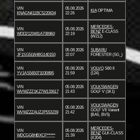
VIN
05.08.2026
KIA
OPTIMA
KNAGN411BC5220634
22:26
MERCEDES-
VIN
05.08.2026
BENZ
E-CLASS
WDD2120481A708960
22:19
(W212)
VIN
05.08.2026
SUBARU
JF1SG5LW48G140150
22:07
FORESTER (SG_)
VIN
05.08.2026
VOLVO
S80 II
YV1AS565071030895
21:59
(124)
VIN
05.08.2026
VOLKSWAGEN
WVWZZZ1KZ7W133617
21:43
GOLF V (1K1)
VOLKSWAGEN
VIN
05.08.2026
GOLF VII Variant
WVWZZZAUZJP553239
21:42
(BA5, BV5)
MERCEDES-
VIN
05.08.2026
BENZ
GLK-CLASS
WDCGG8HBXCF******
21:39
(X204)