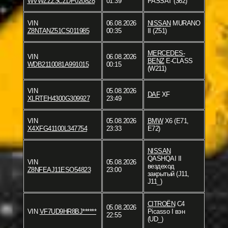
WVWZZZ3CZDP020828
01:39
PASSAT (362)
VIN
06.08.2026
NISSAN
MURANO
Z8NTANZ51CS011985
00:35
II (Z51)
MERCEDES-
VIN
06.08.2026
BENZ
E-CLASS
WDB2110081A991015
00:15
(W211)
VIN
05.08.2026
DAF
XF
XLRTEH4300G309927
23:49
VIN
05.08.2026
BMW
X6 (E71,
X4XFG41100L347754
23:33
E72)
NISSAN
QASHQAI II
VIN
05.08.2026
вездеход
Z8NFEAJ11ESO54823
23:00
закрытый (J11,
J11_)
CITROËN
C4
05.08.2026
VIN
VF7UD9HR8BJ******
Picasso I вэн
22:55
(UD_)