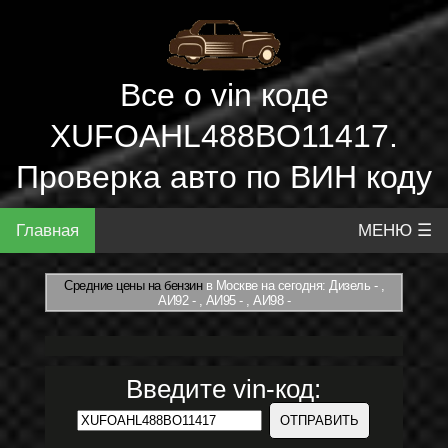
Все о vin коде
XUFOAHL488BO11417.
Проверка авто по ВИН коду
Главная
МЕНЮ ☰
Средние цены на бензин
в Москве на сегодня: Дизель - ,
АИ92 - , АИ95 - , АИ98 -
Введите vin-код: