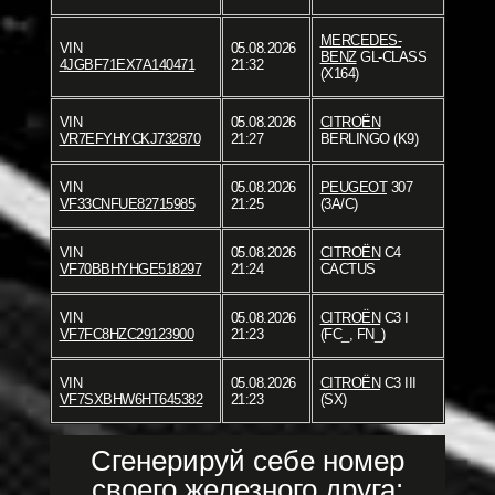
MERCEDES-
VIN
05.08.2026
BENZ
GL-CLASS
4JGBF71EX7A140471
21:32
(X164)
VIN
05.08.2026
CITROËN
VR7EFYHYCKJ732870
21:27
BERLINGO (K9)
VIN
05.08.2026
PEUGEOT
307
VF33CNFUE82715985
21:25
(3A/C)
VIN
05.08.2026
CITROËN
C4
VF70BBHYHGE518297
21:24
CACTUS
VIN
05.08.2026
CITROËN
C3 I
VF7FC8HZC29123900
21:23
(FC_, FN_)
VIN
05.08.2026
CITROËN
C3 III
VF7SXBHW6HT645382
21:23
(SX)
Сгенерируй себе номер
своего железного друга: