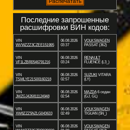
Последние запрошенные
расшифровки ВИН кодов:
VIN
06.08.2026
VOLKSWAGEN
WVWZZZ3CZEE151995
03:37
PASSAT (362)
VIN
06.08.2026
RENAULT
VF1LZBR0546791216
03:24
FLUENCE (L3_)
VIN
06.08.2026
SUZUKI
VITARA
TSMLYE21S00160218
02:57
(LY)
VIN
06.08.2026
MAZDA
6 седан
JMZGJ426811124948
02:54
(GJ, GL)
VIN
06.08.2026
VOLKSWAGEN
XW8ZZZ5NZLG043633
02:49
TIGUAN (5N_)
VIN
06.08.2026
VOLKSWAGEN