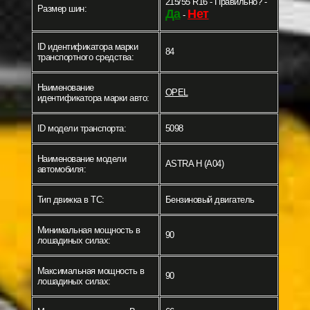
215/55 R16 - Правильно? -
Размер шин:
Да
Нет
-
ID идентификатора марки
84
транспортного средства:
Наименование
OPEL
идентификатора марки авто:
ID модели транспорта:
5098
Наименование модели
ASTRA H (A04)
автомобиля:
Тип движка в ТС:
Бензиновый двигатель
Минимальная мощность в
90
лошадиных силах:
Максимальная мощность в
90
лошадиных силах: