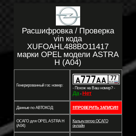
Расшифровка / Проверка
vin кода
XUFOAHL488BO11417
марки OPEL модели ASTRA
H (A04)
Генерированный гос номер:
- Похож на Ваш номер? -
Да
Нет
-
Данные по АВТОКОД:
!!!ПРОВЕРИТЬ ЗАПИСИ!!!
ОСАГО для OPEL ASTRA H
Калькулятор ОСАГО
(A04):
онлайн