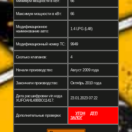
Минимум мощности в кВт:
66
Максимум мощности в кВт:
66
Модификационное
1.4 LPG (L48)
наименование авто:
Модификационный номер ТС:
9949
Сколько клапанов:
4
Начали производство:
Август 2009 года
Закончили производство:
Октябрь 2010 года
Дата расшифровки vin кода
23.01.2023 07:22
XUFOAHL488BO11417:
УГОН
ДТП
Дополнительные проверки:
ЗАЛОГ