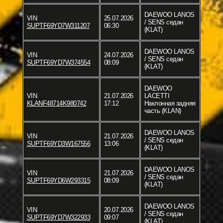
DAEWOO LANOS
VIN
25.07.2026
/ SENS седан
SUPTF69YD7W311207
06:30
(KLAT)
DAEWOO LANOS
VIN
24.07.2026
/ SENS седан
SUPTF69YD7W374554
08:09
(KLAT)
DAEWOO
VIN
21.07.2026
LACETTI
KLANF48714K980742
17:12
Наклонная задняя
часть (KLAN)
DAEWOO LANOS
VIN
21.07.2026
/ SENS седан
SUPTF69YD3W167556
13:06
(KLAT)
DAEWOO LANOS
VIN
21.07.2026
/ SENS седан
SUPTF69YD6W293315
08:09
(KLAT)
DAEWOO LANOS
VIN
20.07.2026
/ SENS седан
SUPTF69YD7W322933
09:07
(KLAT)