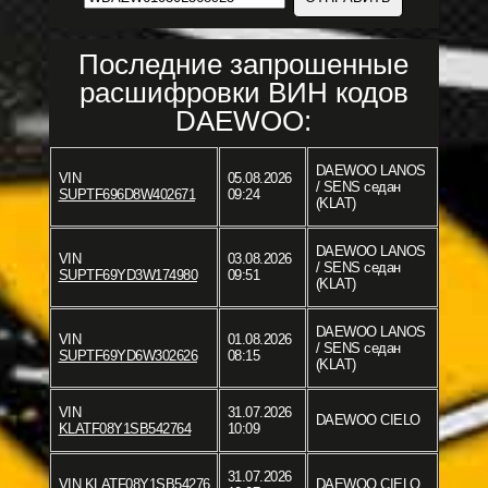
Последние запрошенные
расшифровки ВИН кодов
DAEWOO:
DAEWOO LANOS
VIN
05.08.2026
/ SENS седан
SUPTF696D8W402671
09:24
(KLAT)
DAEWOO LANOS
VIN
03.08.2026
/ SENS седан
SUPTF69YD3W174980
09:51
(KLAT)
DAEWOO LANOS
VIN
01.08.2026
/ SENS седан
SUPTF69YD6W302626
08:15
(KLAT)
VIN
31.07.2026
DAEWOO CIELO
KLATF08Y1SB542764
10:09
31.07.2026
VIN
KLATF08Y1SB54276
DAEWOO CIELO