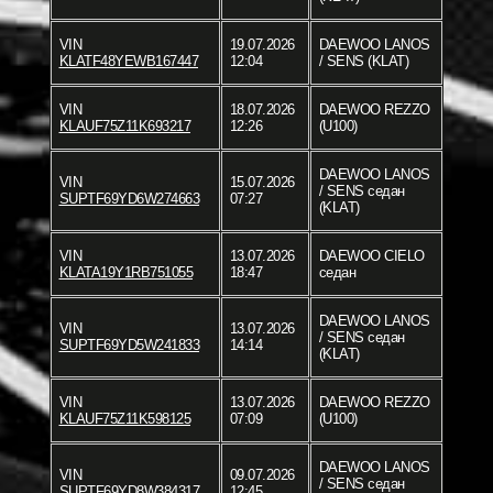
VIN
19.07.2026
DAEWOO LANOS
KLATF48YEWB167447
12:04
/ SENS (KLAT)
VIN
18.07.2026
DAEWOO REZZO
KLAUF75Z11K693217
12:26
(U100)
DAEWOO LANOS
VIN
15.07.2026
/ SENS седан
SUPTF69YD6W274663
07:27
(KLAT)
VIN
13.07.2026
DAEWOO CIELO
KLATA19Y1RB751055
18:47
седан
DAEWOO LANOS
VIN
13.07.2026
/ SENS седан
SUPTF69YD5W241833
14:14
(KLAT)
VIN
13.07.2026
DAEWOO REZZO
KLAUF75Z11K598125
07:09
(U100)
DAEWOO LANOS
VIN
09.07.2026
/ SENS седан
SUPTF69YD8W384317
12:45