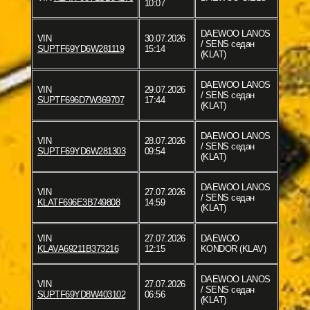
10:07
DAEWOO LANOS
VIN
30.07.2026
/ SENS седан
SUPTF69YD6W281119
15:14
(KLAT)
DAEWOO LANOS
VIN
29.07.2026
/ SENS седан
SUPTF696D7W369707
17:44
(KLAT)
DAEWOO LANOS
VIN
28.07.2026
/ SENS седан
SUPTF69YD6W281303
09:54
(KLAT)
DAEWOO LANOS
VIN
27.07.2026
/ SENS седан
KLATF696E3B749808
14:59
(KLAT)
VIN
27.07.2026
DAEWOO
KLAVA69211B373216
12:15
KONDOR (KLAV)
DAEWOO LANOS
VIN
27.07.2026
/ SENS седан
SUPTF69YD8W403102
06:56
(KLAT)