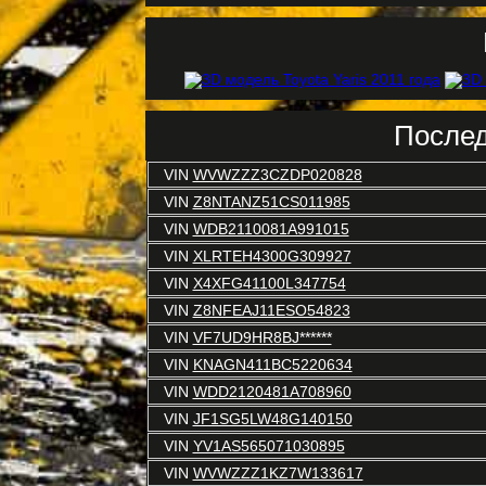
Послед
VIN
WVWZZZ3CZDP020828
VIN
Z8NTANZ51CS011985
VIN
WDB2110081A991015
VIN
XLRTEH4300G309927
VIN
X4XFG41100L347754
VIN
Z8NFEAJ11ESO54823
VIN
VF7UD9HR8BJ******
VIN
KNAGN411BC5220634
VIN
WDD2120481A708960
VIN
JF1SG5LW48G140150
VIN
YV1AS565071030895
VIN
WVWZZZ1KZ7W133617