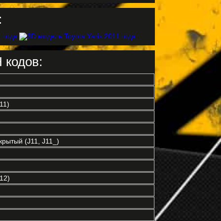
:
 кодов:
11)
рытый (J11, J11_)
12)