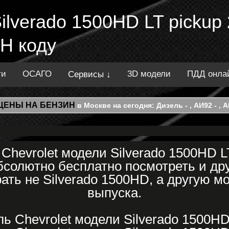
Silverado 1500HD LT pickup
Н коду
ти
ОСАГО
3D модели
ПДД онла
Сервисы ↓
ЦЕНЫ НА БЕНЗИН
в Москве на сегодня: Дизель - , АИ92 - , АИ
hevrolet модели Silverado 1500HD L
солютно бесплатно посмотреть и друг
ть не Silverado 1500HD, а другую мо
выпуска.