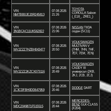
TOYOTA
VIN
07.08.2026
COROLLA Saloon
NMTBB0JE20R245813
21:26
(_E18_, ZRE1_)
VIN
07.08.2026
NISSAN
TIIDA
3N1BCAC11UK562822
21:06
седан (SC11)
VOLKSWAGEN
VIN
07.08.2026
MULTIVAN V
WV2ZZZ7HZBH043477
20:50
(7HM, 7HN, 7HF,
7EF, 7EM, 7EN)
VOLKSWAGEN
VIN
07.08.2026
CADDY III
WV2ZZZ2KZCX073116
20:49
универсал (2KB,
2KJ, 2CB, 2CJ)
VIN
07.08.2026
DODGE
DART
1C3CDFBH0DD647959
20:46
MERCEDES-
VIN
07.08.2026
BENZ
GLK-CLASS
WDC2049871F515515
20:44
(X204)