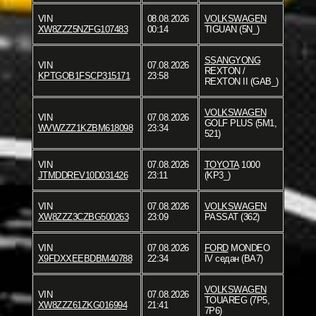
VIN
08.08.2026
VOLKSWAGEN
XW8ZZZ5NZFG107483
00:14
TIGUAN (5N_)
SSANGYONG
VIN
07.08.2026
REXTON /
KPTGOB1FSCP315171
23:58
REXTON II (GAB_)
VOLKSWAGEN
VIN
07.08.2026
GOLF PLUS (5M1,
WVWZZZ1KZBM618098
23:34
521)
VIN
07.08.2026
TOYOTA
1000
JTMDDREV10D031426
23:11
(KP3_)
VIN
07.08.2026
VOLKSWAGEN
XW8ZZZ3CZBG500263
23:09
PASSAT (362)
VIN
07.08.2026
FORD
MONDEO
X9FDXXEEBDBM40788
22:34
IV седан (BA7)
VOLKSWAGEN
VIN
07.08.2026
TOUAREG (7P5,
XW8ZZZ61ZKG016994
21:41
7P6)