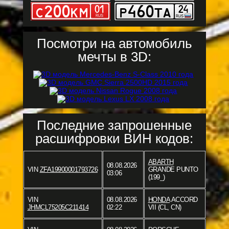
Посмотри на автомобиль
мечты в 3D:
Последние запрошенные
расшифровки ВИН кодов:
ABARTH
08.08.2026
VIN
ZFA19900001793726
GRANDE PUNTO
03:06
(199_)
VIN
08.08.2026
HONDA
ACCORD
JHMCL75205C211414
02:22
VII (CL, CN)