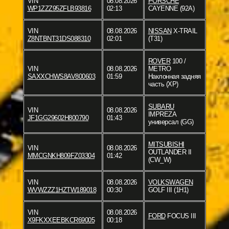
VIN
08.08.2026
PORSCHE
WP1ZZZ95ZFLB93816
02:13
CAYENNE (92A)
VIN
08.08.2026
NISSAN
X-TRAIL
Z8NTBNT31DS088310
02:01
(T31)
ROVER
100 /
VIN
08.08.2026
METRO
SAXXCHWS8AV800603
01:59
Наклонная задняя
часть (XP)
SUBARU
VIN
08.08.2026
IMPREZA
JF1GG29602H800790
01:43
универсал (GG)
MITSUBISHI
VIN
08.08.2026
OUTLANDER II
MMCGNKH809FZ03304
01:42
(CW_W)
VIN
08.08.2026
VOLKSWAGEN
WVWZZZ1HZTW189018
00:30
GOLF III (1H1)
VIN
08.08.2026
FORD
FOCUS III
X9FKXXEEBKCR69005
00:18