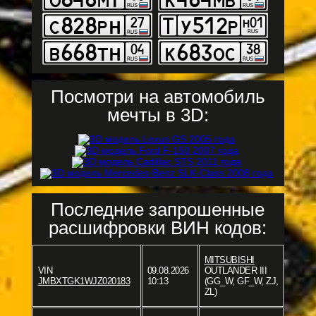
Посмотри на автомобиль
мечты в 3D:
Последние запрошенные
расшифровки ВИН кодов:
MITSUBISHI
VIN
09.08.2026
OUTLANDER III
JMBXTGK1WJZ020183
10:13
(GG_W, GF_W, ZJ,
ZL)