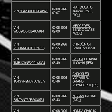
FIAT
DUCATO
09.08.2026
VIN
ZFA25000002F41923
автобус (250_,
09:07
290_)
MERCEDES-
VIN
09.08.2026
BENZ
C-CLASS
WDB2030461A835814
09:00
(W203)
VIN
09.08.2026
CITROËN
C4
VF73AAHXTFJ524318
08:55
Grand Picasso II
VIN
09.08.2026
SKODA
OCTAVIA
TMBJG9NE2F0143324
08:49
III Combi (5E5)
CHRYSLER
VIN
09.08.2026
VOYAGER /
1C4GYN2M8YU532377
08:46
GRAND
VOYAGER III (GS)
VIN
09.08.2026
NISSAN
X-TRAIL
Z8NTANT32ES034551
08:43
(T32_)
VIN
09.08.2026
HONDA
CIVIC IX