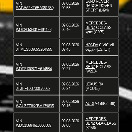
LAND ROVER
VIN
09.08.2026
RANGE ROVER
SALWA2KF6EA351350
09:53
SPORT (L494)
MERCEDES-
VIN
09.08.2026
BENZ
C-CLASS
WDD2053431F494128
09:46
купе (C205)
VIN
09.08.2026
HONDA
CIVIC VII
JHMES56905S204955
09:45
седан (ES, ET)
MERCEDES-
VIN
09.08.2026
BENZ
E-CLASS
WDD2130871A614584
09:27
(W213)
VIN
09.08.2026
LEXUS
RX
JTJHF10U700170962
09:24
(MCU15)
VIN
09.08.2026
AUDI
A4 (8K2, B8)
WAUZZZ8K9BA179835
09:16
MERCEDES-
VIN
09.08.2026
BENZ
GLA-CLASS
WDC1569461J050809
09:08
(X156)