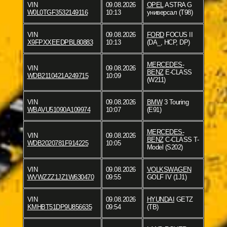
VIN
09.08.2026
OPEL
ASTRA G
W0L0TGF3532149116
10:13
универсал (T98)
VIN
09.08.2026
FORD
FOCUS II
X9FPXXEEDPBL80883
10:13
(DA_, HCP, DP)
MERCEDES-
VIN
09.08.2026
BENZ
E-CLASS
WDB2110421A249715
10:09
(W211)
VIN
09.08.2026
BMW
3 Touring
WBAVU51090A109974
10:07
(E91)
MERCEDES-
VIN
09.08.2026
BENZ
C-CLASS T-
WDB2020781F914225
10:05
Model (S202)
VIN
09.08.2026
VOLKSWAGEN
WVWZZZ1JZ1W630470
09:55
GOLF IV (1J1)
VIN
09.08.2026
HYUNDAI
GETZ
KMHBT51DP9U856635
09:54
(TB)