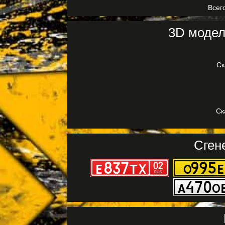
Всего
3D модел
Ск
Ск
Сген