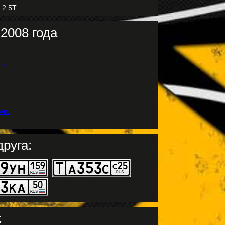
 2.5T.
2008 года
руга:
: