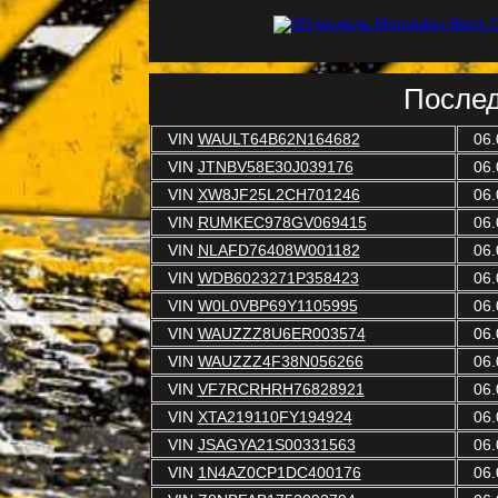
Послед
VIN
WAULT64B62N164682
06.
VIN
JTNBV58E30J039176
06.
VIN
XW8JF25L2CH701246
06.
VIN
RUMKEC978GV069415
06.
VIN
NLAFD76408W001182
06.
VIN
WDB6023271P358423
06.
VIN
W0L0VBP69Y1105995
06.
VIN
WAUZZZ8U6ER003574
06.
VIN
WAUZZZ4F38N056266
06.
VIN
VF7RCRHRH76828921
06.
VIN
XTA219110FY194924
06.
VIN
JSAGYA21S00331563
06.
VIN
1N4AZ0CP1DC400176
06.