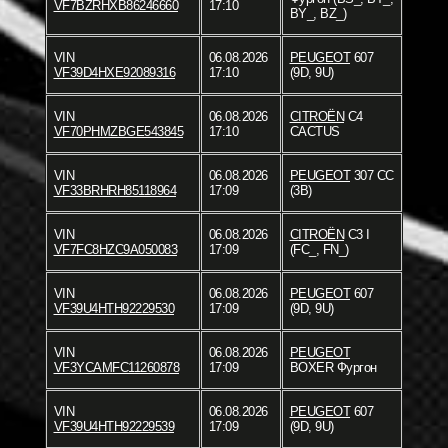
VF7BZRHXB86246660
17:10
BY_, BZ_)
VIN
06.08.2026
PEUGEOT
607
VF39D4HXE92089316
17:10
(9D, 9U)
VIN
06.08.2026
CITROËN
C4
VF70PHMZBGE543845
17:10
CACTUS
VIN
06.08.2026
PEUGEOT
307 CC
VF33BRHRH85118964
17:09
(3B)
VIN
06.08.2026
CITROËN
C3 I
VF7FC8HZC9A050083
17:09
(FC_, FN_)
VIN
06.08.2026
PEUGEOT
607
VF39U4HTH92229530
17:09
(9D, 9U)
VIN
06.08.2026
PEUGEOT
VF3YCAMFC11260878
17:09
BOXER Фургон
VIN
06.08.2026
PEUGEOT
607
VF39U4HTH92229539
17:09
(9D, 9U)