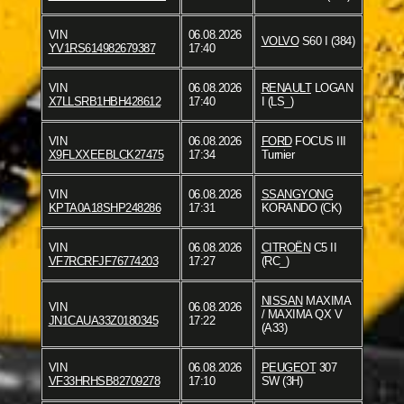
VIN
06.08.2026
VOLVO
S60 I (384)
YV1RS614982679387
17:40
VIN
06.08.2026
RENAULT
LOGAN
X7LLSRB1HBH428612
17:40
I (LS_)
VIN
06.08.2026
FORD
FOCUS III
X9FLXXEEBLCK27475
17:34
Turnier
VIN
06.08.2026
SSANGYONG
KPTA0A18SHP248286
17:31
KORANDO (CK)
VIN
06.08.2026
CITROËN
C5 II
VF7RCRFJF76774203
17:27
(RC_)
NISSAN
MAXIMA
VIN
06.08.2026
/ MAXIMA QX V
JN1CAUA33Z0180345
17:22
(A33)
VIN
06.08.2026
PEUGEOT
307
VF33HRHSB82709278
17:10
SW (3H)