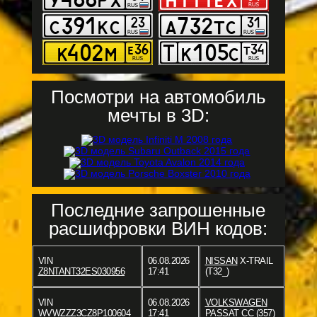
Посмотри на автомобиль
мечты в 3D:
Последние запрошенные
расшифровки ВИН кодов:
VIN
06.08.2026
NISSAN
X-TRAIL
Z8NTANT32ES030956
17:41
(T32_)
VIN
06.08.2026
VOLKSWAGEN
WVWZZZ3CZ8P100604
17:41
PASSAT CC (357)