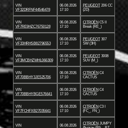
VIN
06.08.2026
PEUGEOT
206 CC
VF32DRFNF44546478
17:10
(2D)
VIN
06.08.2026
CITROËN
C5 II
VF7RE9HZC76750128
17:10
Break (RE_)
VIN
06.08.2026
PEUGEOT
307
VF33HRHSB82796553
17:10
SW (3H)
VIN
06.08.2026
PEUGEOT
3008
VF3MCBHZWHL066309
17:10
SUV (M_)
VIN
06.08.2026
CITROËN
C4
VF70BBHY3JE525706
17:10
CACTUS
VIN
06.08.2026
CITROËN
C4
VF70BBHYBGE576641
17:10
CACTUS
VIN
06.08.2026
CITROËN
C3 I
VF7FCHFXB27035641
17:10
(FC_, FN_)
CITROËN
JUMPY
VIN
06.08.2026
Фургон (BS_, BT_,