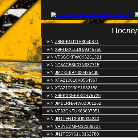
Послед
VIN
Z8NFBNJ11ES040871
VIN
X9FHXXEEDHAG46758
VIN
VF3GCKFWC96261321
VIN
1C3ACB6K07N637715
VIN
JMZKE897800425430
VIN
XTA219010K0554967
VIN
XTA210930S1682188
VIN
X9FKXXEEBKCR75720
VIN
JMBLRNA4W8Z001262
VIN
VF33CNFUK83837951
VIN
JN1TENT30U0034240
VIN
VF3YCZMFC12338727
VIN
JN1TESY61U0162780