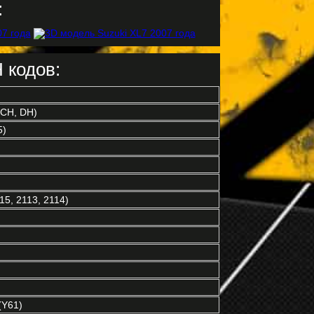
:
 кодов:
FCH, DH)
5)
5, 2113, 2114)
Y61)