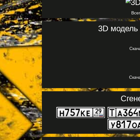
Всег
3D модель 
Скач
Скач
Сген