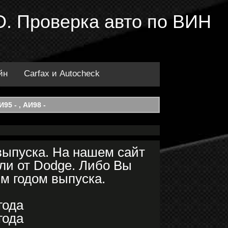
D. Проверка авто по ВИН
йн
Carfax и Autocheck
95 - , АИ98 -
выпуска. На нашем сайт
ли от Dodge. Либо Вы
им годом выпуска.