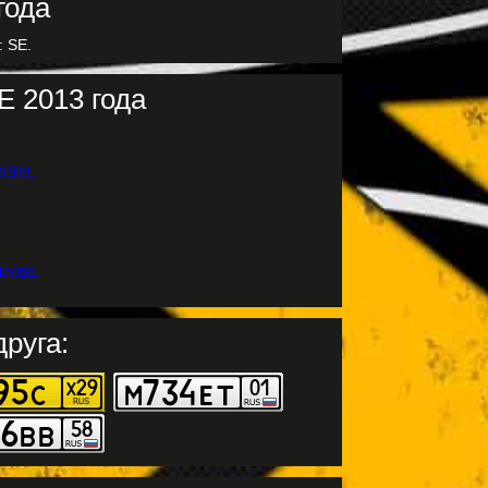
: SE.
E 2013 года
руга: