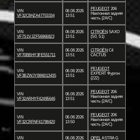
PEUGEOT
206
VIN
06.08.2026
Наклонная задняя
VF32C8HZA47753334
13:51
часть (2A/C)
VIN
06.08.2026
CITROËN
SAXO
VF7S1VJZF56966823
13:51
(S0, S1)
VIN
06.08.2026
CITROËN
C4
VF70BBHY3FE551711
13:51
CACTUS
PEUGEOT
VIN
06.08.2026
EXPERT Фургон
VF3BZWJYB86013435
13:51
(222)
PEUGEOT
206
VIN
06.08.2026
Наклонная задняя
VF32ARHYF42495646
13:51
часть (2A/C)
PEUGEOT
206
VIN
06.08.2026
Наклонная задняя
VF32CRFNF41788420
13:50
часть (2A/C)
VIN
06.08.2026
OPEL
ASTRA G