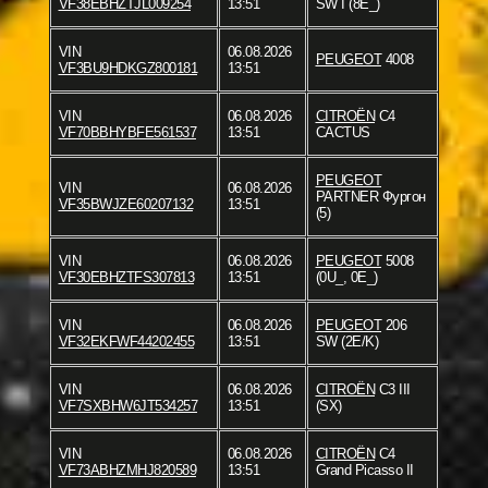
VF38EBHZTJL009254
13:51
SW I (8E_)
VIN
06.08.2026
PEUGEOT
4008
VF3BU9HDKGZ800181
13:51
VIN
06.08.2026
CITROËN
C4
VF70BBHYBFE561537
13:51
CACTUS
PEUGEOT
VIN
06.08.2026
PARTNER Фургон
VF35BWJZE60207132
13:51
(5)
VIN
06.08.2026
PEUGEOT
5008
VF30EBHZTFS307813
13:51
(0U_, 0E_)
VIN
06.08.2026
PEUGEOT
206
VF32EKFWF44202455
13:51
SW (2E/K)
VIN
06.08.2026
CITROËN
C3 III
VF7SXBHW6JT534257
13:51
(SX)
VIN
06.08.2026
CITROËN
C4
VF73ABHZMHJ820589
13:51
Grand Picasso II