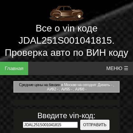
Все о vin коде
JDAL251S001041815.
Проверка авто по ВИН коду
Главная
МЕНЮ ☰
Средние цены на бензин
в Москве на сегодня: Дизель - ,
АИ92 - , АИ95 - , АИ98 -
Введите vin-код: