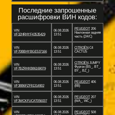
Последние запрошенные
расшифровки ВИН кодов:
PEUGEOT
206
VIN
06.08.2026
Наклонная задняя
VF32HRHYF43535429
13:51
часть (2A/C)
VIN
06.08.2026
CITROËN
C4
VF70BBHYBGE537166
13:51
CACTUS
CITROËN
JUMPY
VIN
06.08.2026
Фургон (BS_, BT_,
VF7BZRHXB86169079
13:51
BY_, BZ_)
VIN
06.08.2026
PEUGEOT
406
VF38B6FZF81314902
13:51
(8B)
VIN
06.08.2026
PEUGEOT
207
VF3WCKFUCAT056037
13:51
(WA_, WC_)
VIN
06.08.2026
PEUGEOT
508