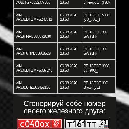
W0L0TGF3532077366
13:50
универсал (T98)
VIN
06.08.2026
PEUGEOT
5008
VF30EBHZMFS248711
13:50
(0U_, 0E_)
VIN
06.08.2026
PEUGEOT
307
VF33HNFUB83571630
13:50
SW (3H)
VIN
06.08.2026
PEUGEOT
307
VF33H9HYB83908529
13:50
SW (3H)
VIN
06.08.2026
PEUGEOT
3008
VF30UBHZMFS037245
13:50
вэн (0U_)
VIN
06.08.2026
PEUGEOT
307
VF33E8HZB83452190
13:50
Break (3E)
Сгенерируй себе номер
своего железного друга: