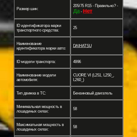
205/75 R15 - Правильно? -
Размер шин:
Да
Нет
-
ID идентификатора марки
25
транспортного средства:
Наименование
DAIHATSU
идентификатора марки авто:
ID модели транспорта:
4996
Наименование модели
CUORE VI (L251, L250_,
автомобиля:
L260_)
Тип движка в ТС:
Бензиновый двигатель
Минимальная мощность в
58
лошадиных силах:
Максимальная мощность в
58
лошадиных силах: