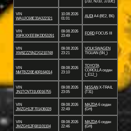
(J10, NJ10, JJ10E)
VIN
10.08.2026
AUDI
A4 (8E2, B6)
WAUJC68E33A322321
01:01
VIN
09.08.2026
FORD
FOCUS III
X9FKXXEEBKDD53291
23:49
VIN
09.08.2026
VOLKSWAGEN
XW8ZZZ5NZJG210748
23:21
TIGUAN (5N_)
TOYOTA
VIN
09.08.2026
COROLLA седан
NMTBZ20E40R164014
23:10
(_E12_)
VIN
09.08.2026
NISSAN
X-TRAIL
JN1TCNT31U0016755
23:05
(T31)
VIN
09.08.2026
MAZDA
6 седан
JMZGH12F701436028
22:49
(GH)
VIN
09.08.2026
MAZDA
6 седан
JMZGH12F681101104
22:46
(GH)