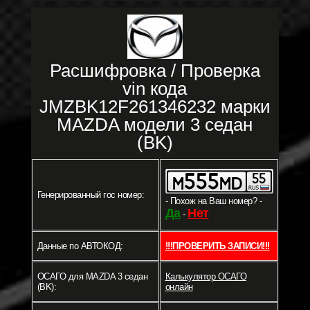
Расшифровка / Проверка
vin кода
JMZBK12F261346232 марки
MAZDA модели 3 седан
(BK)
Генерированный гос номер:
- Похож на Ваш номер? -
Да
Нет
-
Данные по АВТОКОД:
!!!ПРОВЕРИТЬ ЗАПИСИ!!!
ОСАГО для MAZDA 3 седан
Калькулятор ОСАГО
(BK):
онлайн