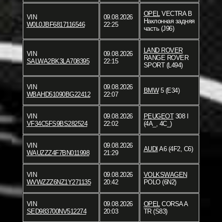
OPEL
VECTRA B
VIN
09.08.2026
Наклонная задняя
W0L0JBF6817116546
22:25
часть (J96)
LAND ROVER
VIN
09.08.2026
RANGE ROVER
SALWA2BK3LA708395
22:15
SPORT (L494)
VIN
09.08.2026
BMW
5 (E34)
WBAHD51090BG22412
22:07
VIN
09.08.2026
PEUGEOT
308 I
VF34C5FS9BS282524
22:02
(4A_, 4C_)
VIN
09.08.2026
AUDI
A6 (4F2, C6)
WAUZZZ4F7BN011998
21:29
VIN
09.08.2026
VOLKSWAGEN
WVWZZZ6NZ1Y271135
20:42
POLO (6N2)
VIN
09.08.2026
OPEL
CORSA A
SED983700NV512274
20:03
TR (S83)