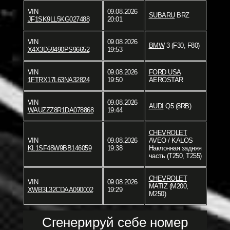
VIN
09.08.2026
SUBARU
BRZ
JF1SK9LL5KG027488
20:01
VIN
09.08.2026
BMW
3 (F30, F80)
X4X3D59490PS96652
19:53
VIN
09.08.2026
FORD USA
1FTRX17L63NA32824
19:50
AEROSTAR
VIN
09.08.2026
AUDI
Q5 (8RB)
WAUZZZ8R1DA078868
19:44
CHEVROLET
VIN
09.08.2026
AVEO / KALOS
KL1SF48W9BB146059
19:38
Наклонная задняя
часть (T250, T255)
CHEVROLET
VIN
09.08.2026
MATIZ (M200,
XWB3L32CDAA090002
19:29
M250)
Сгенерируй себе номер