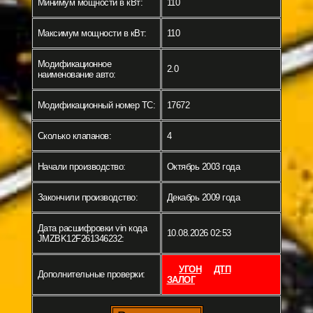
Минимум мощности в кВт:
110
Максимум мощности в кВт:
110
Модификационное
2.0
наименование авто:
Модификационный номер ТС:
17672
Сколько клапанов:
4
Начали производство:
Октябрь 2003 года
Закончили производство:
Декабрь 2009 года
Дата расшифровки vin кода
10.08.2026 02:53
JMZBK12F261346232:
УГОН
ДТП
Дополнительные проверки:
ЗАЛОГ