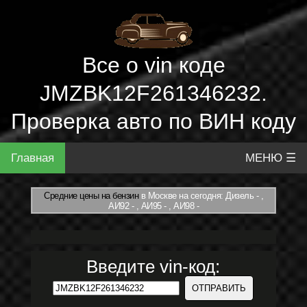
Все о vin коде
JMZBK12F261346232.
Проверка авто по ВИН коду
Главная
МЕНЮ ☰
Средние цены на бензин
в Москве на сегодня: Дизель - ,
АИ92 - , АИ95 - , АИ98 -
Введите vin-код: