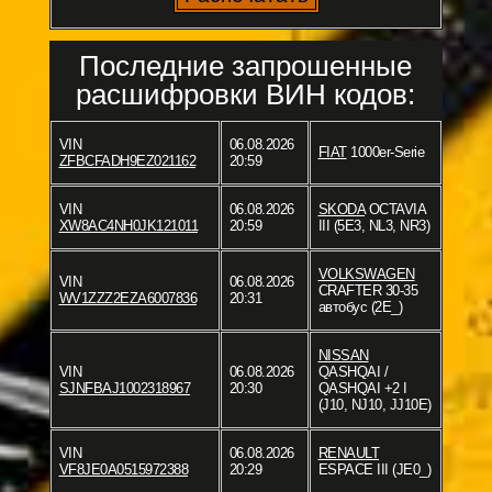
Последние запрошенные
расшифровки ВИН кодов:
VIN
06.08.2026
FIAT
1000er-Serie
ZFBCFADH9EZ021162
20:59
VIN
06.08.2026
SKODA
OCTAVIA
XW8AC4NH0JK121011
20:59
III (5E3, NL3, NR3)
VOLKSWAGEN
VIN
06.08.2026
CRAFTER 30-35
WV1ZZZ2EZA6007836
20:31
автобус (2E_)
NISSAN
VIN
06.08.2026
QASHQAI /
SJNFBAJ1002318967
20:30
QASHQAI +2 I
(J10, NJ10, JJ10E)
VIN
06.08.2026
RENAULT
VF8JE0A0515972388
20:29
ESPACE III (JE0_)