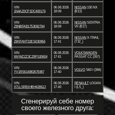
VIN
06.08.2026
NISSAN
100 NX
1N4AZ0CP1DC400176
18:09
(B13)
VIN
06.08.2026
NISSAN
SENTRA
Z8NBFAB1753092794
18:09
VII (B17)
VIN
06.08.2026
NISSAN
X-TRAIL
Z8NTANT32ES030956
17:41
(T32_)
VIN
06.08.2026
VOLKSWAGEN
WVWZZZ3CZ8P100604
17:41
PASSAT CC (357)
VIN
06.08.2026
VOLVO
S60 I (384)
YV1RS614982679387
17:40
VIN
06.08.2026
RENAULT
LOGAN
X7LLSRB1HBH428612
17:40
I (LS_)
Сгенерируй себе номер
своего железного друга: