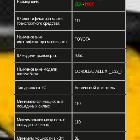
Размер шин:
Да
Нет
-
ID идентификатора марки
111
транспортного средства:
Наименование
TOYOTA
идентификатора марки авто:
ID модели транспорта:
4851
Наименование модели
COROLLA / ALLEX (_E12_)
автомобиля:
Тип движка в ТС:
Бензиновый двигатель
Минимальная мощность в
110
лошадиных силах:
Максимальная мощность в
110
лошадиных силах:
Минимум мощности в кВт:
81