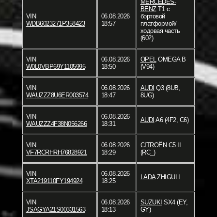
MERCEDES-
BENZ
T1 c
VIN
06.08.2026
бортовой
WDB6023271P358423
18:57
платформой/
ходовая часть
(602)
VIN
06.08.2026
OPEL
OMEGA B
W0L0VBP69Y1105995
18:50
(V94)
VIN
06.08.2026
AUDI
Q3 (8UB,
WAUZZZ8U6ER003574
18:47
8UG)
VIN
06.08.2026
AUDI
A6 (4F2, C6)
WAUZZZ4F38N056266
18:31
VIN
06.08.2026
CITROËN
C5 II
VF7RCRHRH76828921
18:29
(RC_)
VIN
06.08.2026
LADA
ZHIGULI
XTA219110FY194924
18:25
VIN
06.08.2026
SUZUKI
SX4 (EY,
JSAGYA21S00331563
18:13
GY)