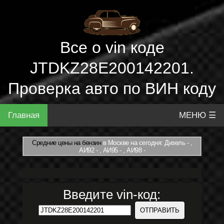
Все о vin коде
JTDKZ28E200142201.
Проверка авто по ВИН коду
Главная
МЕНЮ ☰
Средние цены на бензин
в Москве на сегодня: Дизель - ,
АИ92 - , АИ95 - , АИ98 -
Введите vin-код: