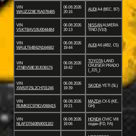
VIN
06.08.2026
AUDI
A4 (8EC, B7)
WAUZZZ8E76A078485
20:16
VIN
06.08.2026
NISSAN
ALMERA
VSKTBAV10U0044484
20:13
TINO (V10)
VIN
06.08.2026
AUDI
A6 (4B2, C5)
WAULT64B62N164682
19:44
TOYOTA
LAND
VIN
06.08.2026
CRUISER PRADO
JTNBV58E30J039176
19:42
(_J15_)
VIN
06.08.2026
SKODA
YETI (5L)
XW8JF25L2CH701246
19:39
VIN
06.08.2026
MAZDA
CX-5 (KE,
RUMKEC978GV069415
19:21
GH)
VIN
06.08.2026
HONDA
CIVIC VIII
NLAFD76408W001182
19:06
седан (FD, FA)