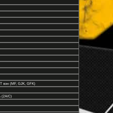
 вэн (MF, GJK, GFK)
 (2A/C)