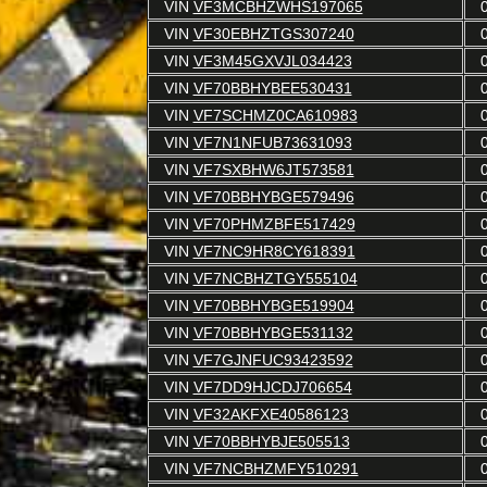
VIN
VF3MCBHZWHS197065
VIN
VF30EBHZTGS307240
VIN
VF3M45GXVJL034423
VIN
VF70BBHYBEE530431
VIN
VF7SCHMZ0CA610983
VIN
VF7N1NFUB73631093
VIN
VF7SXBHW6JT573581
VIN
VF70BBHYBGE579496
VIN
VF70PHMZBFE517429
VIN
VF7NC9HR8CY618391
VIN
VF7NCBHZTGY555104
VIN
VF70BBHYBGE519904
VIN
VF70BBHYBGE531132
VIN
VF7GJNFUC93423592
VIN
VF7DD9HJCDJ706654
VIN
VF32AKFXE40586123
VIN
VF70BBHYBJE505513
VIN
VF7NCBHZMFY510291