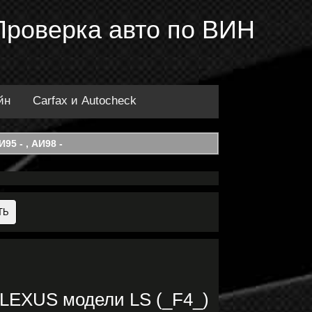
Проверка авто по ВИН
йн
Carfax и Autocheck
95 - , АИ98 -
 LEXUS модели LS (_F4_)