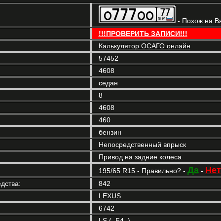
- Похож на В
!!!ПРОВЕРИТЬ ЗАПИСИ!!!
Калькулятор ОСАГО онлайн
57452
4608
седан
8
4608
460
бензин
Непосредственный впрыск
Привод на задние колеса
Да
Нет
195/65 R15 - Правильно? -
-
дства:
842
LEXUS
6742
LS (_F4_)