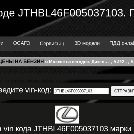
 коде JTHBL46F005037103. 
ти
ОСАГО
3D модели
ПДД онла
Сервисы ↓
ЦЕНЫ НА БЕНЗИН
в Москве на сегодня: Дизель - , АИ92 - , АИ
ведите vin-код:
 vin кода JTHBL46F005037103 марки