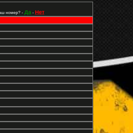
Да
Нет
аш номер? -
-