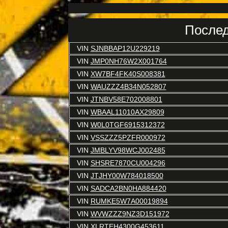
Послед
VIN
SJNBBAP12U229219
VIN
JMP0NH76W2X001764
VIN
XW7BF4FK40S008381
VIN
WAUZZZ4B34N052807
VIN
JTNBV58E702008801
VIN
WBAAL11010AX29809
VIN
W0L0TGF6915312372
VIN
VSSZZZ5PZFR000972
VIN
JMBLYV98WCJ002485
VIN
SHSRE7870CU004296
VIN
JTJHY00W784018500
VIN
SADCA2BN0HA884420
VIN
RUMKE5W7A00019894
VIN
WVWZZZ9NZ3D151972
VIN
XLRTEH4300G453611