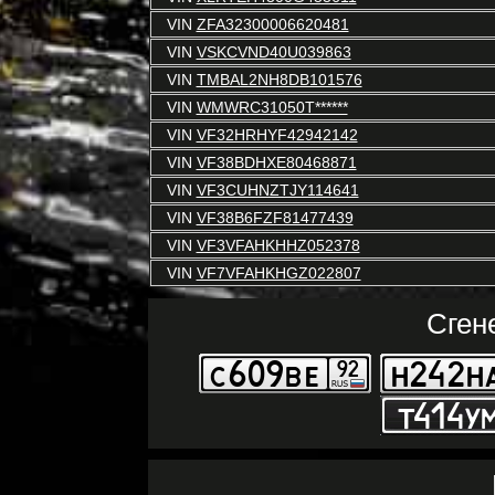
VIN
ZFA32300006620481
VIN
VSKCVND40U039863
VIN
TMBAL2NH8DB101576
VIN
WMWRC31050T******
VIN
VF32HRHYF42942142
VIN
VF38BDHXE80468871
VIN
VF3CUHNZTJY114641
VIN
VF38B6FZF81477439
VIN
VF3VFAHKHHZ052378
VIN
VF7VFAHKHGZ022807
Сген