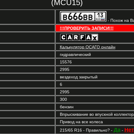
(MCU15)
- Похож на В
!!!ПРОВЕРИТЬ ЗАПИСИ!!!
Калькулятор ОСАГО онлайн
гидравлический
15576
2995
вездеход закрытый
6
2995
300
бензин
Впрыскивание во впускной коллекто
Привод на все колеса
Да
Нет
215/65 R16 - Правильно? -
-