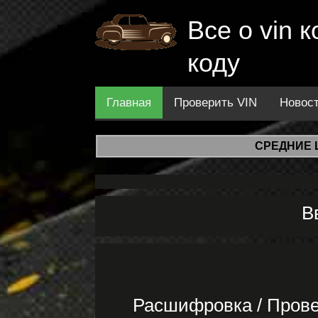
Все о vin
коду
Главная
Проверить VIN
Новос
СРЕДНИЕ 
В
Расшифровка / Прове