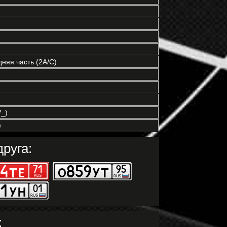
)
няя часть (2A/C)
_)
)
руга:
: