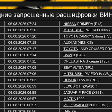
ние запрошенные расшифровки ВИН
06.08.2026 07:24
NISSAN
PRIMERA (P12)
06.08.2026 07:20
MITSUBISHI
PAJERO PININ (
06.08.2026 07:20
TOYOTA
CAMRY Saloon (_V5
06.08.2026 07:19
AUDI
A6 (4B2, C5)
06.08.2026 07:17
TOYOTA
LAND CRUISER PRA
06.08.2026 07:14
BMW
3 (E46)
06.08.2026 07:11
OPEL
ASTRA G седан (T98)
06.08.2026 07:09
SEAT
ALTEA (5P1)
06.08.2026 07:06
MITSUBISHI
PAJERO IV (V8_
06.08.2026 07:03
HONDA
CR-V III (RE_)
06.08.2026 06:59
LEXUS
CT (ZWA10_)
06.08.2026 06:59
JAGUAR
F-PACE (X761)
06.08.2026 06:57
MAZDA
1000
06.08.2026 06:57
VOLKSWAGEN
POLO (9N_)
06.08.2026 06:56
DAF
XF