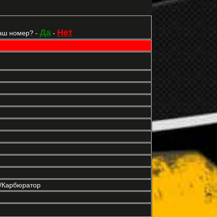
Да
Нет
аш номер? -
-
р/Карбюратор