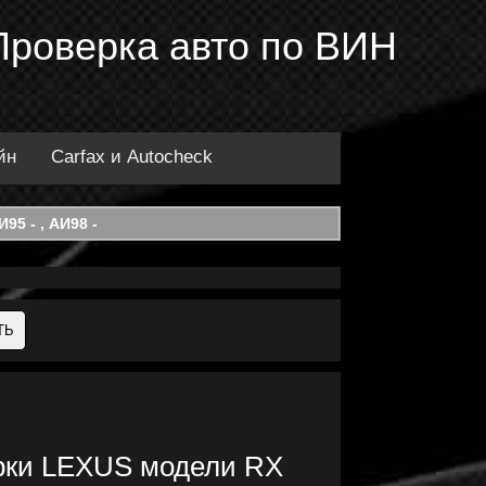
Проверка авто по ВИН
йн
Carfax и Autocheck
95 - , АИ98 -
арки LEXUS модели RX