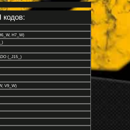
 кодов:
H6_W, H7_W)
_)
DO (_J15_)
W, V9_W)