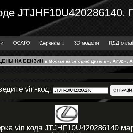
 коде JTJHF10U420286140. 
ти
ОСАГО
3D модели
ПДД онла
Сервисы ↓
ЦЕНЫ НА БЕНЗИН
в Москве на сегодня: Дизель - , АИ92 - , АИ
ведите vin-код:
рка vin кода JTJHF10U420286140 м