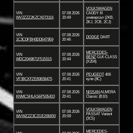
VOLKSWAGEN
VIN
07.08.2026
CADDY III
WV2ZZZ2KZCX073116
20:49
универсал (2KB,
2KJ, 2CB, 2CJ)
VIN
07.08.2026
DODGE
DART
1C3CDFBH0DD647959
20:46
MERCEDES-
VIN
07.08.2026
BENZ
GLK-CLASS
WDC2049871F515515
20:44
(X204)
VIN
07.08.2026
PEUGEOT
406
VF38CXFZE80659475
20:41
купе (8C)
VIN
07.08.2026
NISSAN
ALMERA
KNMCSHLAS6P505433
20:41
Classic (B10)
VOLKSWAGEN
VIN
07.08.2026
PASSAT Variant
WVWZZZ3CZGE206830
20:09
(3C5)
MERCEDES-