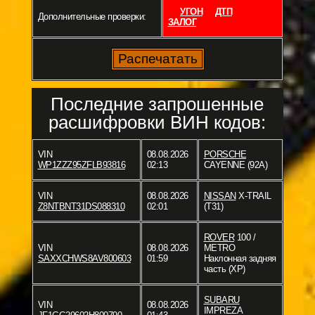
УГОН
ДТП
Дополнительные проверки:
ЗАЛОГ
Последние запрошенные
расшифровки ВИН кодов:
VIN
08.08.2026
PORSCHE
WP1ZZZ95ZFLB93816
02:13
CAYENNE (92A)
VIN
08.08.2026
NISSAN
X-TRAIL
Z8NTBNT31DS088310
02:01
(T31)
ROVER
100 /
VIN
08.08.2026
METRO
SAXXCHWS8AV800603
01:59
Наклонная задняя
часть (XP)
SUBARU
VIN
08.08.2026
IMPREZA