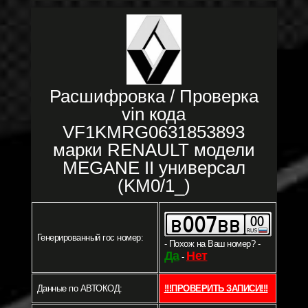
Расшифровка / Проверка
vin кода
VF1KMRG0631853893
марки RENAULT модели
MEGANE II универсал
(KM0/1_)
Генерированный гос номер:
- Похож на Ваш номер? -
Да
Нет
-
Данные по АВТОКОД:
!!!ПРОВЕРИТЬ ЗАПИСИ!!!