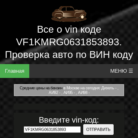
Все о vin коде
VF1KMRG0631853893.
Проверка авто по ВИН коду
Главная
МЕНЮ ☰
Средние цены на бензин
в Москве на сегодня: Дизель - ,
АИ92 - , АИ95 - , АИ98 -
Введите vin-код: