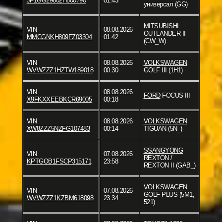
JF1GG29602H800790
01:43
универсал (GG)
MITSUBISHI
VIN
08.08.2026
OUTLANDER II
MMCGNKH809FZ03304
01:42
(CW_W)
VIN
08.08.2026
VOLKSWAGEN
WVWZZZ1HZTW189018
00:30
GOLF III (1H1)
VIN
08.08.2026
FORD
FOCUS III
X9FKXXEEBKCR69005
00:18
VIN
08.08.2026
VOLKSWAGEN
XW8ZZZ5NZFG107483
00:14
TIGUAN (5N_)
SSANGYONG
VIN
07.08.2026
REXTON /
KPTGOB1FSCP315171
23:58
REXTON II (GAB_)
VOLKSWAGEN
VIN
07.08.2026
GOLF PLUS (5M1,
WVWZZZ1KZBM618098
23:34
521)