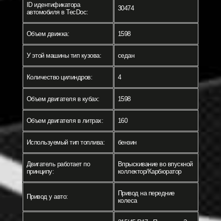
ID идентификатора
30474
автомобиля в TecDoc:
Объем движка:
1598
У этой машины тип кузова:
седан
Количество цилиндров:
4
Объем двигателя в кубах:
1598
Объем двигателя в литрах:
160
Используемый тип топлива:
бензин
Двигатель работает по
Впрыскивание во впускной
принципу:
коллектор/Карбюратор
Привод на передние
Привод у авто:
колеса