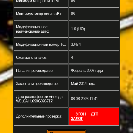
Минимум мощности в кВт:
85
Максимум мощности в кВт:
85
Модификационное
1.6 (L69)
наименование авто:
Модификационный номер ТС:
30474
Сколько клапанов:
4
Начали производство:
Февраль 2007 года
Закончили производство:
Май 2014 года
Дата расшифровки vin кода
08.08.2026 11:41
W0L0AHL699G096717:
УГОН
ДТП
Дополнительные проверки:
ЗАЛОГ