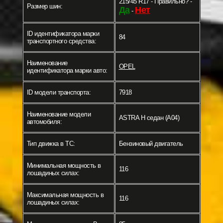
215/45 R17 - Правильно? -
Размер шин:
Да
Нет
-
ID идентификатора марки
84
транспортного средства:
Наименование
OPEL
идентификатора марки авто:
ID модели транспорта:
7918
Наименование модели
ASTRA H седан (A04)
автомобиля:
Тип движка в ТС:
Бензиновый двигатель
Минимальная мощность в
116
лошадиных силах:
Максимальная мощность в
116
лошадиных силах: