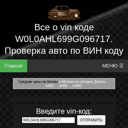
Все о vin коде
W0L0AHL699G096717.
Проверка авто по ВИН коду
Главная
МЕНЮ ☰
Средние цены на бензин
в Москве на сегодня: Дизель - ,
АИ92 - , АИ95 - , АИ98 -
Введите vin-код: