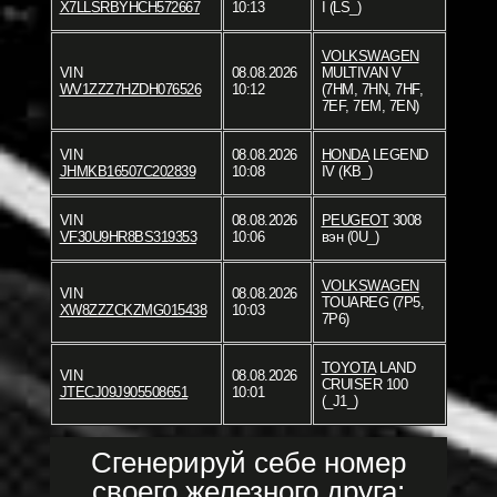
X7LLSRBYHCH572667
10:13
I (LS_)
VOLKSWAGEN
VIN
08.08.2026
MULTIVAN V
WV1ZZZ7HZDH076526
10:12
(7HM, 7HN, 7HF,
7EF, 7EM, 7EN)
VIN
08.08.2026
HONDA
LEGEND
JHMKB16507C202839
10:08
IV (KB_)
VIN
08.08.2026
PEUGEOT
3008
VF30U9HR8BS319353
10:06
вэн (0U_)
VOLKSWAGEN
VIN
08.08.2026
TOUAREG (7P5,
XW8ZZZCKZMG015438
10:03
7P6)
TOYOTA
LAND
VIN
08.08.2026
CRUISER 100
JTECJ09J905508651
10:01
(_J1_)
Сгенерируй себе номер
своего железного друга: