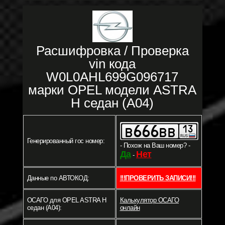
Расшифровка / Проверка
vin кода
W0L0AHL699G096717
марки OPEL модели ASTRA
H седан (A04)
Генерированный гос номер:
- Похож на Ваш номер? -
Да
Нет
-
Данные по АВТОКОД:
!!!ПРОВЕРИТЬ ЗАПИСИ!!!
ОСАГО для OPEL ASTRA H
Калькулятор ОСАГО
седан (A04):
онлайн