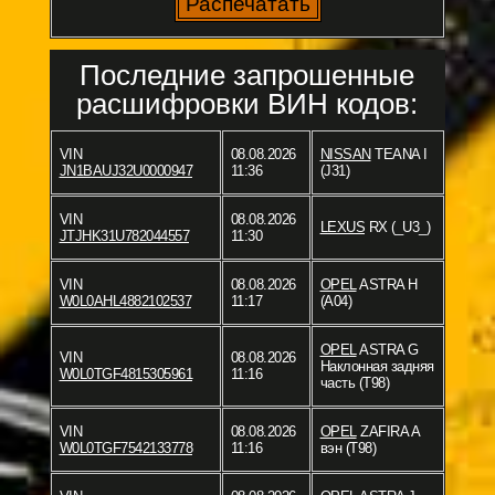
Последние запрошенные
расшифровки ВИН кодов:
VIN
08.08.2026
NISSAN
TEANA I
JN1BAUJ32U0000947
11:36
(J31)
VIN
08.08.2026
LEXUS
RX (_U3_)
JTJHK31U782044557
11:30
VIN
08.08.2026
OPEL
ASTRA H
W0L0AHL4882102537
11:17
(A04)
OPEL
ASTRA G
VIN
08.08.2026
Наклонная задняя
W0L0TGF4815305961
11:16
часть (T98)
VIN
08.08.2026
OPEL
ZAFIRA A
W0L0TGF7542133778
11:16
вэн (T98)