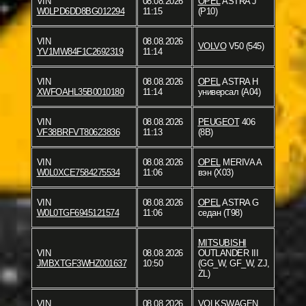
VIN
08.08.2026
OPEL
ASTRA J
W0LPD6DD8BG012294
11:15
(P10)
VIN
08.08.2026
VOLVO
V50 (545)
YV1MW84F1C2692319
11:14
VIN
08.08.2026
OPEL
ASTRA H
XWFOAHL35B0010180
11:14
универсал (A04)
VIN
08.08.2026
PEUGEOT
406
VF38BRFVT80623836
11:13
(8B)
VIN
08.08.2026
OPEL
MERIVA A
W0L0XCE7584275534
11:06
вэн (X03)
VIN
08.08.2026
OPEL
ASTRA G
W0L0TGF6945121574
11:06
седан (T98)
MITSUBISHI
VIN
08.08.2026
OUTLANDER III
JMBXTGF3WHZ001637
10:50
(GG_W, GF_W, ZJ,
ZL)
VIN
08.08.2026
VOLKSWAGEN