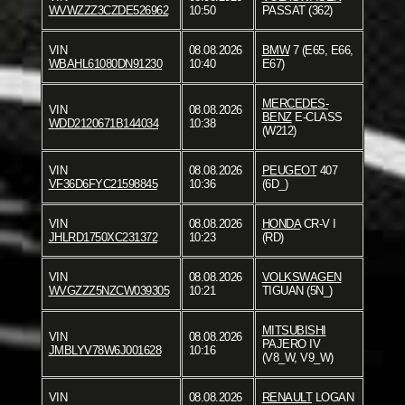
WVWZZZ3CZDE526962
10:50
PASSAT (362)
VIN
08.08.2026
BMW
7 (E65, E66,
WBAHL61080DN91230
10:40
E67)
MERCEDES-
VIN
08.08.2026
BENZ
E-CLASS
WDD2120671B144034
10:38
(W212)
VIN
08.08.2026
PEUGEOT
407
VF36D6FYC21598845
10:36
(6D_)
VIN
08.08.2026
HONDA
CR-V I
JHLRD1750XC231372
10:23
(RD)
VIN
08.08.2026
VOLKSWAGEN
WVGZZZ5NZCW039305
10:21
TIGUAN (5N_)
MITSUBISHI
VIN
08.08.2026
PAJERO IV
JMBLYV78W6J001628
10:16
(V8_W, V9_W)
VIN
08.08.2026
RENAULT
LOGAN