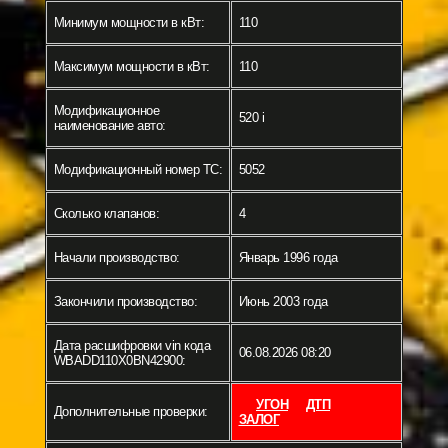
Минимум мощности в кВт:
110
Максимум мощности в кВт:
110
Модификационное
520 i
наименование авто:
Модификационный номер ТС:
5052
Сколько клапанов:
4
Начали производство:
Январь 1996 года
Закончили производство:
Июнь 2003 года
Дата расшифровки vin кода
06.08.2026 08:20
WBADD110X0BN42900:
УГОН
ДТП
Дополнительные проверки:
ЗАЛОГ