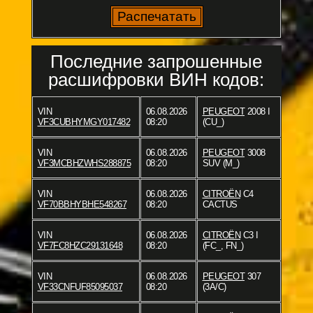
Последние запрошенные
расшифровки ВИН кодов:
VIN
06.08.2026
PEUGEOT
2008 I
VF3CUBHYMGY017482
08:20
(CU_)
VIN
06.08.2026
PEUGEOT
3008
VF3MCBHZWHS288875
08:20
SUV (M_)
VIN
06.08.2026
CITROËN
C4
VF70BBHYBHE548267
08:20
CACTUS
VIN
06.08.2026
CITROËN
C3 I
VF7FC8HZC29131648
08:20
(FC_, FN_)
VIN
06.08.2026
PEUGEOT
307
VF33CNFUF85095037
08:20
(3A/C)