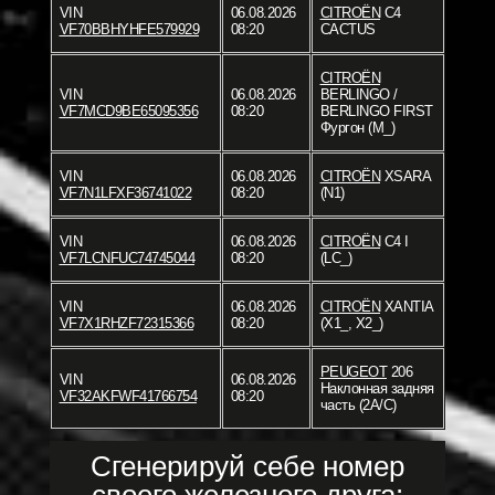
VIN
06.08.2026
CITROËN
C4
VF70BBHYHFE579929
08:20
CACTUS
CITROËN
VIN
06.08.2026
BERLINGO /
VF7MCD9BE65095356
08:20
BERLINGO FIRST
Фургон (M_)
VIN
06.08.2026
CITROËN
XSARA
VF7N1LFXF36741022
08:20
(N1)
VIN
06.08.2026
CITROËN
C4 I
VF7LCNFUC74745044
08:20
(LC_)
VIN
06.08.2026
CITROËN
XANTIA
VF7X1RHZF72315366
08:20
(X1_, X2_)
PEUGEOT
206
VIN
06.08.2026
Наклонная задняя
VF32AKFWF41766754
08:20
часть (2A/C)
Сгенерируй себе номер