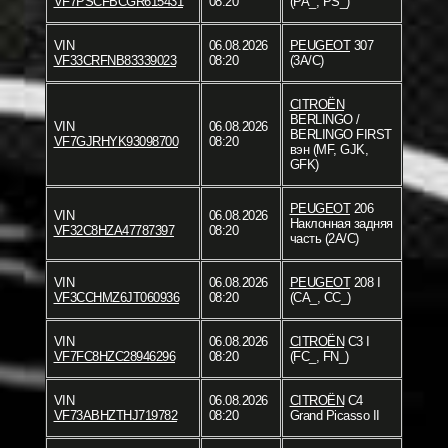
VF7PSCFBCGR615431
08:20
(PA_, PS_)
VIN
06.08.2026
PEUGEOT
307
VF33CRFNB83339023
08:20
(3A/C)
CITROËN
BERLINGO /
VIN
06.08.2026
BERLINGO FIRST
VF7GJRHYK93098700
08:20
вэн (MF, GJK,
GFK)
PEUGEOT
206
VIN
06.08.2026
Наклонная задняя
VF32C8HZA47787397
08:20
часть (2A/C)
VIN
06.08.2026
PEUGEOT
208 I
VF3CCHMZ6JT060936
08:20
(CA_, CC_)
VIN
06.08.2026
CITROËN
C3 I
VF7FC8HZC28946296
08:20
(FC_, FN_)
VIN
06.08.2026
CITROËN
C4
VF73ABHZTHJ719782
08:20
Grand Picasso II