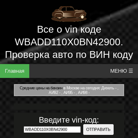
Все о vin коде
WBADD110X0BN42900.
Проверка авто по ВИН коду
Главная
МЕНЮ ☰
Средние цены на бензин
в Москве на сегодня: Дизель - ,
АИ92 - , АИ95 - , АИ98 -
Введите vin-код: