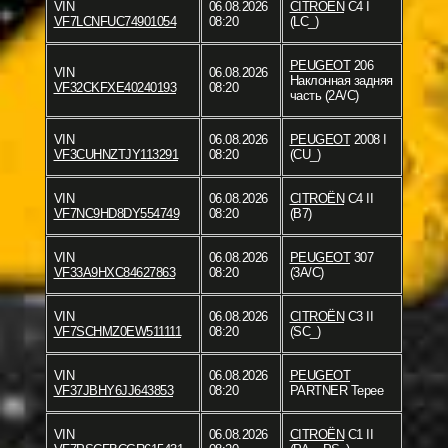
VIN
06.08.2026
CITROËN
C4 I
VF7LCNFUC74901054
08:20
(LC_)
PEUGEOT
206
VIN
06.08.2026
Наклонная задняя
VF32CKFXE40240193
08:20
часть (2A/C)
VIN
06.08.2026
PEUGEOT
2008 I
VF3CUHNZTJY113291
08:20
(CU_)
VIN
06.08.2026
CITROËN
C4 II
VF7NC9HD8DY554749
08:20
(B7)
VIN
06.08.2026
PEUGEOT
307
VF33A9HXC84627863
08:20
(3A/C)
VIN
06.08.2026
CITROËN
C3 II
VF7SCHMZ0EW511111
08:20
(SC_)
VIN
06.08.2026
PEUGEOT
VF37JBHY6JJ643853
08:20
PARTNER Tepee
VIN
06.08.2026
CITROËN
C1 II