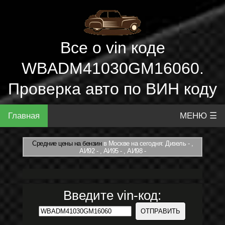
Все о vin коде
WBADM41030GM16060.
Проверка авто по ВИН коду
Главная
МЕНЮ ☰
Средние цены на бензин
в Москве на сегодня: Дизель - ,
АИ92 - , АИ95 - , АИ98 -
Введите vin-код: