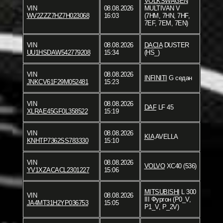
VOLKSWAGEN
VIN
08.08.2026
MULTIVAN V
WV2ZZZ7HZ7H023068
16:03
(7HM, 7HN, 7HF,
7EF, 7EM, 7EN)
VIN
08.08.2026
DACIA
DUSTER
UU1HSDAW542779208
15:34
(HS_)
VIN
08.08.2026
INFINITI
G седан
JNKCV61F29M052481
15:23
VIN
08.08.2026
DAF
LF 45
XLRAE45GF0L358522
15:19
VIN
08.08.2026
KIA
AVELLA
KNHTP7362SS783330
15:10
VIN
08.08.2026
VOLVO
XC40 (536)
YV1XZACACL2301227
15:06
MITSUBISHI
L 300
VIN
08.08.2026
III Фургон (P0_V,
JA4MT31H2YP036753
15:05
P1_V, P_2V)