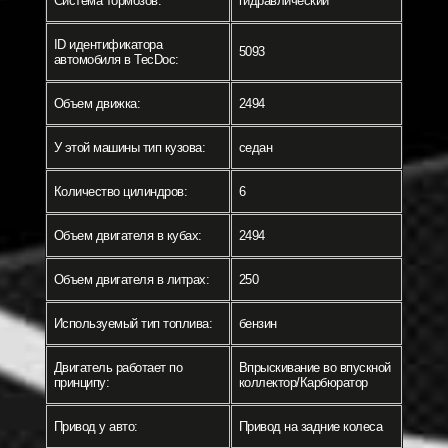
Система тормозов:
гидравлический
ID идентификатора
5093
автомобиля в TecDoc:
Объем движка:
2494
У этой машины тип кузова:
седан
Количество цилиндров:
6
Объем двигателя в кубах:
2494
Объем двигателя в литрах:
250
Используемый тип топлива:
бензин
Двигатель работает по
Впрыскивание во впускной
принципу:
коллектор/Карбюратор
Привод у авто:
Привод на задние колеса