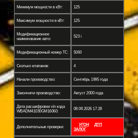
Минимум мощности в кВт:
125
Максимум мощности в кВт:
125
Модификационное
523 i
наименование авто:
Модификационный номер ТС:
5093
Сколько клапанов:
4
Начали производство:
Сентябрь 1995 года
Закончили производство:
Август 2000 года
Дата расшифровки vin кода
08.08.2026 17:28
WBADM41030GM16060:
УГОН
ДТП
Дополнительные проверки:
ЗАЛОГ