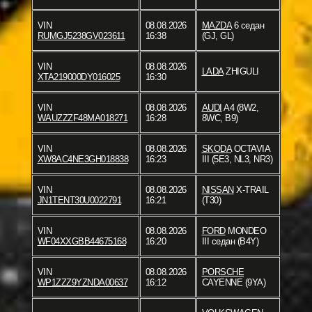
VIN
08.08.2026
MAZDA
6 седан
RUMGJ5238GV023611
16:38
(GJ, GL)
VIN
08.08.2026
LADA
ZHIGULI
XTA219000DY016025
16:30
VIN
08.08.2026
AUDI
A4 (8W2,
WAUZZZF48MA018271
16:28
8WC, B9)
VIN
08.08.2026
SKODA
OCTAVIA
XW8AC4NE3GH018838
16:23
III (5E3, NL3, NR3)
VIN
08.08.2026
NISSAN
X-TRAIL
JN1TENT30U0022791
16:21
(T30)
VIN
08.08.2026
FORD
MONDEO
WF04XXGBB44675168
16:20
III седан (B4Y)
VIN
08.08.2026
PORSCHE
WP1ZZZ9YZNDA00637
16:12
CAYENNE (9YA)