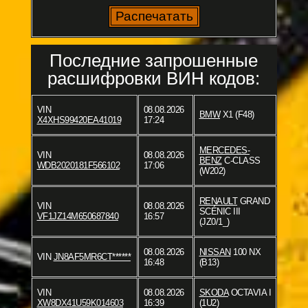
Последние запрошенные
расшифровки ВИН кодов:
VIN
08.08.2026
BMW
X1 (F48)
X4XHS99420EA41019
17:24
MERCEDES-
VIN
08.08.2026
BENZ
C-CLASS
WDB2020181F566102
17:06
(W202)
RENAULT
GRAND
VIN
08.08.2026
SCÉNIC III
VF1JZ14M650687840
16:57
(JZ0/1_)
08.08.2026
NISSAN
100 NX
VIN
JN8AF5MR6CT******
16:48
(B13)
VIN
08.08.2026
SKODA
OCTAVIA I
XW8DX41U59K014603
16:39
(1U2)