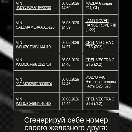
VIN
08.08.2026
MAZDA
6 седан
JMZGJ526801553200
14:59
(GJ, GL)
LAND ROVER
VIN
08.08.2026
RANGE ROVER III
SALLMAME4AA316126
14:59
(L322)
VIN
08.08.2026
OPEL
VECTRA C
W0L0ZCF6861144110
14:57
GTS (Z02)
VIN
08.08.2026
OPEL
VECTRA C
W0L0ZCF6871121714
14:46
GTS (Z02)
VOLVO
V40
VIN
08.08.2026
Наклонная задняя
YV1MZ6356D2006874
14:45
часть (525, 526)
VIN
08.08.2026
OPEL
VECTRA C
W0L0ZCF6881010292
14:44
GTS (Z02)
Сгенерируй себе номер
своего железного друга: